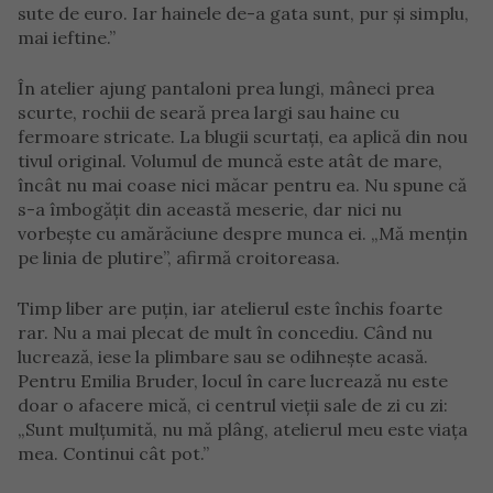
sute de euro. Iar hainele de-a gata sunt, pur și simplu,
mai ieftine.”
În atelier ajung pantaloni prea lungi, mâneci prea
scurte, rochii de seară prea largi sau haine cu
fermoare stricate. La blugii scurtați, ea aplică din nou
tivul original. Volumul de muncă este atât de mare,
încât nu mai coase nici măcar pentru ea. Nu spune că
s-a îmbogățit din această meserie, dar nici nu
vorbește cu amărăciune despre munca ei. „Mă mențin
pe linia de plutire”, afirmă croitoreasa.
Timp liber are puțin, iar atelierul este închis foarte
rar. Nu a mai plecat de mult în concediu. Când nu
lucrează, iese la plimbare sau se odihnește acasă.
Pentru Emilia Bruder, locul în care lucrează nu este
doar o afacere mică, ci centrul vieții sale de zi cu zi:
„Sunt mulțumită, nu mă plâng, atelierul meu este viața
mea. Continui cât pot.”