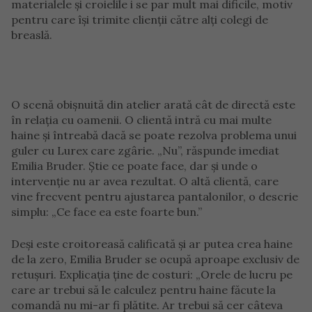
materialele și croielile i se par mult mai dificile, motiv
pentru care își trimite clienții către alți colegi de
breaslă.
O scenă obișnuită din atelier arată cât de directă este
în relația cu oamenii. O clientă intră cu mai multe
haine și întreabă dacă se poate rezolva problema unui
guler cu Lurex care zgârie. „Nu”, răspunde imediat
Emilia Bruder. Știe ce poate face, dar și unde o
intervenție nu ar avea rezultat. O altă clientă, care
vine frecvent pentru ajustarea pantalonilor, o descrie
simplu: „Ce face ea este foarte bun.”
Deși este croitoreasă calificată și ar putea crea haine
de la zero, Emilia Bruder se ocupă aproape exclusiv de
retușuri. Explicația ține de costuri: „Orele de lucru pe
care ar trebui să le calculez pentru haine făcute la
comandă nu mi-ar fi plătite. Ar trebui să cer câteva