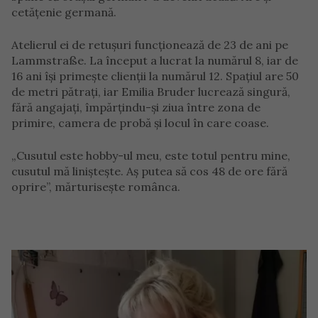
cetățenie germană.
Atelierul ei de retușuri funcționează de 23 de ani pe
Lammstraße. La început a lucrat la numărul 8, iar de
16 ani își primește clienții la numărul 12. Spațiul are 50
de metri pătrați, iar Emilia Bruder lucrează singură,
fără angajați, împărțindu-și ziua între zona de
primire, camera de probă și locul în care coase.
„Cusutul este hobby-ul meu, este totul pentru mine,
cusutul mă liniștește. Aș putea să cos 48 de ore fără
oprire”, mărturisește românca.