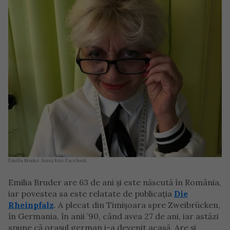
Emilia Bruder. Sursă foto: Facebook.
Emilia Bruder are 63 de ani și este născută în România,
iar povestea sa este relatate de publicația
Die
Rheinpfalz
. A plecat din Timișoara spre Zweibrücken,
în Germania, în anii ’90, când avea 27 de ani, iar astăzi
spune că orașul german i-a devenit acasă. Are și