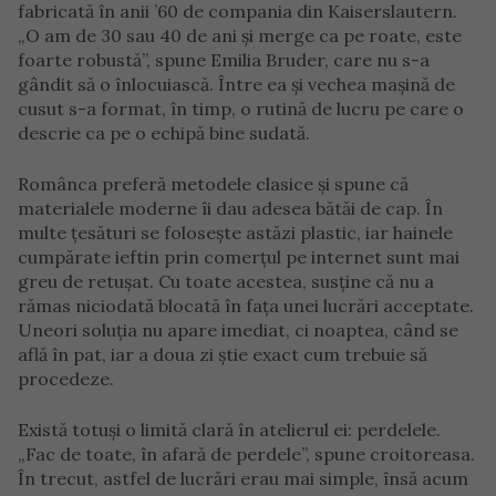
fabricată în anii ’60 de compania din Kaiserslautern.
„O am de 30 sau 40 de ani și merge ca pe roate, este
foarte robustă”, spune Emilia Bruder, care nu s-a
gândit să o înlocuiască. Între ea și vechea mașină de
cusut s-a format, în timp, o rutină de lucru pe care o
descrie ca pe o echipă bine sudată.
Românca preferă metodele clasice și spune că
materialele moderne îi dau adesea bătăi de cap. În
multe țesături se folosește astăzi plastic, iar hainele
cumpărate ieftin prin comerțul pe internet sunt mai
greu de retușat. Cu toate acestea, susține că nu a
rămas niciodată blocată în fața unei lucrări acceptate.
Uneori soluția nu apare imediat, ci noaptea, când se
află în pat, iar a doua zi știe exact cum trebuie să
procedeze.
Există totuși o limită clară în atelierul ei: perdelele.
„Fac de toate, în afară de perdele”, spune croitoreasa.
În trecut, astfel de lucrări erau mai simple, însă acum