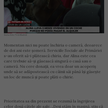
Sursa foto: TeleMadrid
Momentan nici nu poate închiria o cameră, deoarece
de doi ani este șomeră. Serviciile Sociale ale Primăriei
s-au oferit să-i plătească chiria, dar Alina este cea
care trebuie să-și găsească singură o casă sau o
cameră. Nu cere donații, ea vrea doar un acoperiș
unde să se adăpostească cu câinii săi până își găsește
un loc de muncă și poate plăti o chirie.
Prioritatea sa din prezent se rezumă la îngrijirea
celor două cățele ale sale. „Deși stăm în mașină, știu că