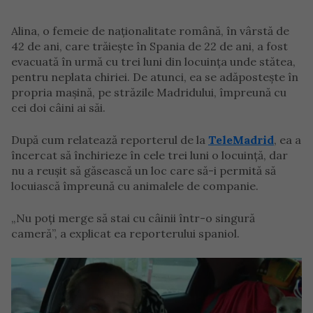
Alina, o femeie de naționalitate română, în vârstă de
42 de ani, care trăiește în Spania de 22 de ani, a fost
evacuată în urmă cu trei luni din locuința unde stătea,
pentru neplata chiriei. De atunci, ea se adăpostește în
propria mașină, pe străzile Madridului, împreună cu
cei doi câini ai săi.
După cum relatează reporterul de la
TeleMadrid
, ea a
încercat să închirieze în cele trei luni o locuință, dar
nu a reușit să găsească un loc care să-i permită să
locuiască împreună cu animalele de companie.
„Nu poți merge să stai cu câinii într-o singură
cameră”, a explicat ea reporterului spaniol.