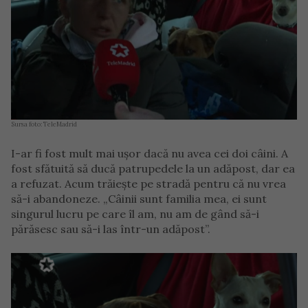
Sursa foto: TeleMadrid
I-ar fi fost mult mai ușor dacă nu avea cei doi câini. A
fost sfătuită să ducă patrupedele la un adăpost, dar ea
a refuzat. Acum trăiește pe stradă pentru că nu vrea
să-i abandoneze. „Câinii sunt familia mea, ei sunt
singurul lucru pe care îl am, nu am de gând să-i
părăsesc sau să-i las într-un adăpost”.