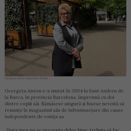
Georgeta Anton. Sursă foto: El Pais.
Georgeta Anton s-a mutat în 2004 la Sant Andreu de
la Barca, în provincia Barcelona, împreună cu doi
dintre copiii săi. Rămăsese singură și fusese nevoită să
renunțe la magazinul său de înfrumusețare din cauze
independente de voința sa.
„Viața mea nu se prezenta deloc bine; trebuia să fac