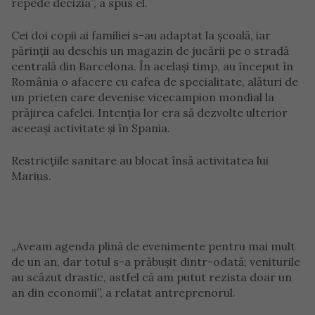
repede decizia”, a spus el.
Cei doi copii ai familiei s-au adaptat la școală, iar
părinții au deschis un magazin de jucării pe o stradă
centrală din Barcelona. În același timp, au început în
România o afacere cu cafea de specialitate, alături de
un prieten care devenise vicecampion mondial la
prăjirea cafelei. Intenția lor era să dezvolte ulterior
aceeași activitate și în Spania.
Restricțiile sanitare au blocat însă activitatea lui
Marius.
„Aveam agenda plină de evenimente pentru mai mult
de un an, dar totul s-a prăbușit dintr-odată; veniturile
au scăzut drastic, astfel că am putut rezista doar un
an din economii”, a relatat antreprenorul.