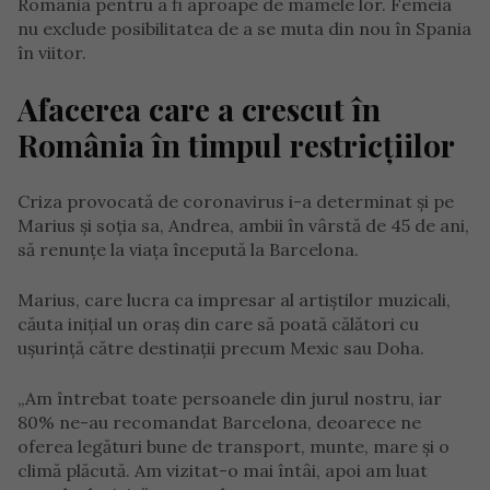
România pentru a fi aproape de mamele lor. Femeia
nu exclude posibilitatea de a se muta din nou în Spania
în viitor.
Afacerea care a crescut în
România în timpul restricțiilor
Criza provocată de coronavirus i-a determinat și pe
Marius și soția sa, Andrea, ambii în vârstă de 45 de ani,
să renunțe la viața începută la Barcelona.
Marius, care lucra ca impresar al artiștilor muzicali,
căuta inițial un oraș din care să poată călători cu
ușurință către destinații precum Mexic sau Doha.
„Am întrebat toate persoanele din jurul nostru, iar
80% ne-au recomandat Barcelona, deoarece ne
oferea legături bune de transport, munte, mare și o
climă plăcută. Am vizitat-o mai întâi, apoi am luat