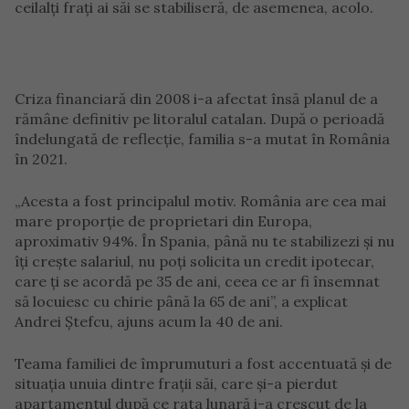
ceilalți frați ai săi se stabiliseră, de asemenea, acolo.
Criza financiară din 2008 i-a afectat însă planul de a
rămâne definitiv pe litoralul catalan. După o perioadă
îndelungată de reflecție, familia s-a mutat în România
în 2021.
„Acesta a fost principalul motiv. România are cea mai
mare proporție de proprietari din Europa,
aproximativ 94%. În Spania, până nu te stabilizezi și nu
îți crește salariul, nu poți solicita un credit ipotecar,
care ți se acordă pe 35 de ani, ceea ce ar fi însemnat
să locuiesc cu chirie până la 65 de ani”, a explicat
Andrei Ștefcu, ajuns acum la 40 de ani.
Teama familiei de împrumuturi a fost accentuată și de
situația unuia dintre frații săi, care și-a pierdut
apartamentul după ce rata lunară i-a crescut de la