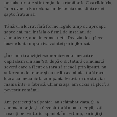
permis turistic și intenția de a rămâne la Castelldefels,
în provincia Barcelona, unde locuia unul dintre cei
șapte frați ai săi.
Tânărul a lucrat fără forme legale timp de aproape
șapte ani, mai întâi la o firmă de instalații de
climatizare, apoi în construcții. Decizia de a pleca
fusese luată împotriva voinței părinților săi.
„În ciuda tranziției economice enorme către
capitalism din anii ’90, după o dictatură comunistă
severă care a făcut ca țara să treacă prin lipsuri, nu
sufeream de foame și nu ne lipsea nimic; tatăl meu
lucra ca mecanic la compania feroviară de stat, iar
mama într-o fabrică. Chiar și așa, am decis să plec”, a
povestit românul.
Anii petrecuți în Spania i-au schimbat viața. Și-a
cunoscut soția și a devenit tatăl a patru copii, toți
născuți pe teritoriul spaniol. Între timp, părinții și