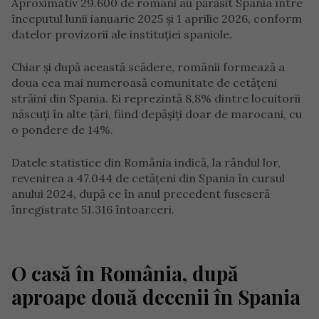
Aproximativ 29.600 de români au părăsit Spania între
începutul lunii ianuarie 2025 și 1 aprilie 2026, conform
datelor provizorii ale instituției spaniole.
Chiar și după această scădere, românii formează a
doua cea mai numeroasă comunitate de cetățeni
străini din Spania. Ei reprezintă 8,8% dintre locuitorii
născuți în alte țări, fiind depășiți doar de marocani, cu
o pondere de 14%.
Datele statistice din România indică, la rândul lor,
revenirea a 47.044 de cetățeni din Spania în cursul
anului 2024, după ce în anul precedent fuseseră
înregistrate 51.316 întoarceri.
O casă în România, după
aproape două decenii în Spania