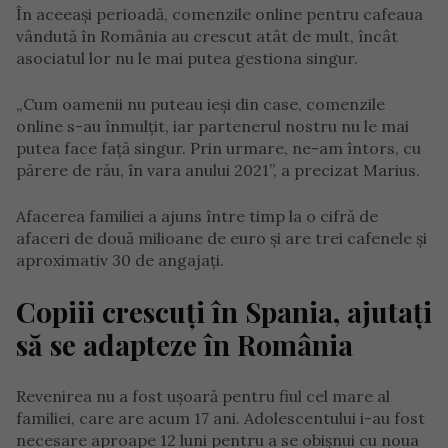
În aceeași perioadă, comenzile online pentru cafeaua
vândută în România au crescut atât de mult, încât
asociatul lor nu le mai putea gestiona singur.
„Cum oamenii nu puteau ieși din case, comenzile
online s-au înmulțit, iar partenerul nostru nu le mai
putea face față singur. Prin urmare, ne-am întors, cu
părere de rău, în vara anului 2021”, a precizat Marius.
Afacerea familiei a ajuns între timp la o cifră de
afaceri de două milioane de euro și are trei cafenele și
aproximativ 30 de angajați.
Copiii crescuți în Spania, ajutați
să se adapteze în România
Revenirea nu a fost ușoară pentru fiul cel mare al
familiei, care are acum 17 ani. Adolescentului i-au fost
necesare aproape 12 luni pentru a se obișnui cu noua