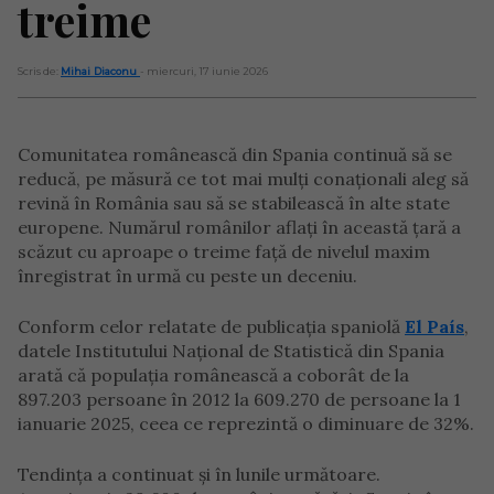
treime
Scris de:
Mihai Diaconu
- miercuri, 17 iunie 2026
Comunitatea românească din Spania continuă să se
reducă, pe măsură ce tot mai mulți conaționali aleg să
revină în România sau să se stabilească în alte state
europene. Numărul românilor aflați în această țară a
scăzut cu aproape o treime față de nivelul maxim
înregistrat în urmă cu peste un deceniu.
Conform celor relatate de publicația spaniolă
El País
,
datele Institutului Național de Statistică din Spania
arată că populația românească a coborât de la
897.203 persoane în 2012 la 609.270 de persoane la 1
ianuarie 2025, ceea ce reprezintă o diminuare de 32%.
Tendința a continuat și în lunile următoare.