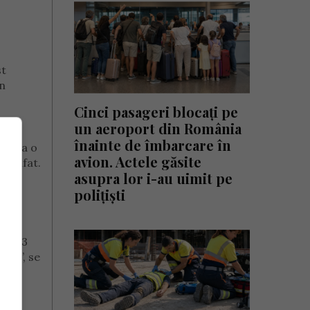
st
În
Cinci pasageri blocați pe
un aeroport din România
înainte de îmbarcare în
ors la o
avion. Actele găsite
 Arafat.
asupra lor i-au uimit pe
polițiști
 zi,
 1.793
tiv”, se