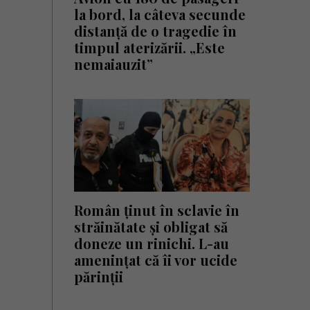
la bord, la câteva secunde
distanță de o tragedie în
timpul aterizării. „Este
nemaiauzit”
Român ținut în sclavie în
străinătate și obligat să
doneze un rinichi. L-au
amenințat că îi vor ucide
părinții