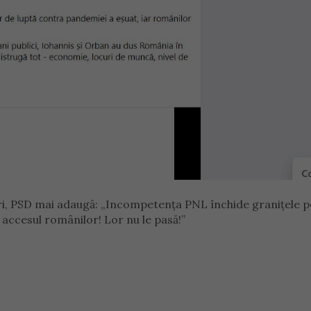
tări, PSD mai adaugă: „Incompetența PNL închide granițele 
accesul românilor! Lor nu le pasă!”