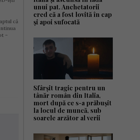
SD-iști
unui pat. Anchetatorii
cred că a fost lovită în cap
și apoi sufocată
aptul că
ontinua
ot –
Sfârșit tragic pentru un
tânăr român din Italia,
mort după ce s-a prăbușit
la locul de muncă, sub
soarele arzător al verii