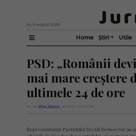
joi, 6 august 2026
Home
Știri
Utile
PSD: „Românii devi
mai mare creștere de
ultimele 24 de ore
Scris de:
Mihai Diaconu
- sâmbătă, 11 iulie 2020
Reprezentanții Partidului Social Democrat au af