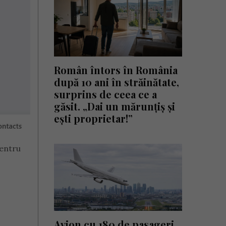
Român întors în România
după 10 ani în străinătate,
surprins de ceea ce a
găsit. „Dai un mărunțiș și
ești proprietar!”
pentru
Avion cu 180 de pasageri