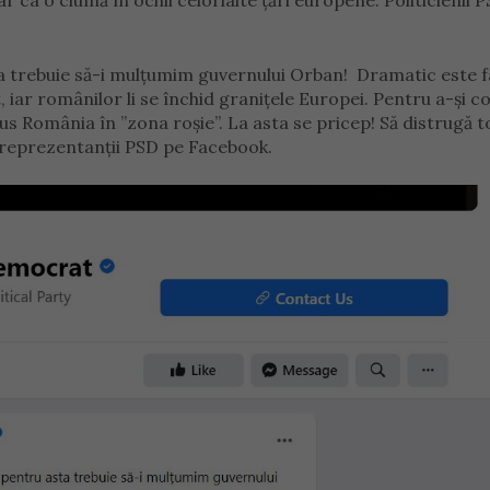
r ca o ciumă în ochii celorlalte țări europene. Politicienii P
ta trebuie să-i mulțumim guvernului Orban! Dramatic este f
 iar românilor li se închid granițele Europei. Pentru a-și c
dus România în ”zona roșie”. La asta se pricep! Să distrugă t
u reprezentanții PSD pe Facebook.