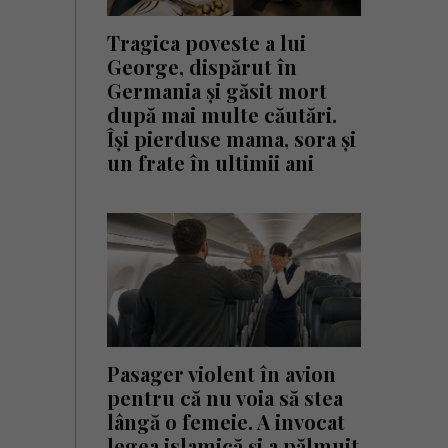
Tragica poveste a lui
George, dispărut în
Germania și găsit mort
după mai multe căutări.
Își pierduse mama, sora și
un frate în ultimii ani
Pasager violent în avion
pentru că nu voia să stea
lângă o femeie. A invocat
legea islamică și a pălmuit