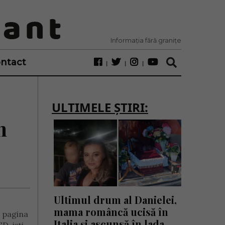
Informația fără granițe
ntact
ULTIMELE ȘTIRI:
n
Ultimul drum al Danielei,
mama româncă ucisă în
e pagina
Italia și ascunsă în lada