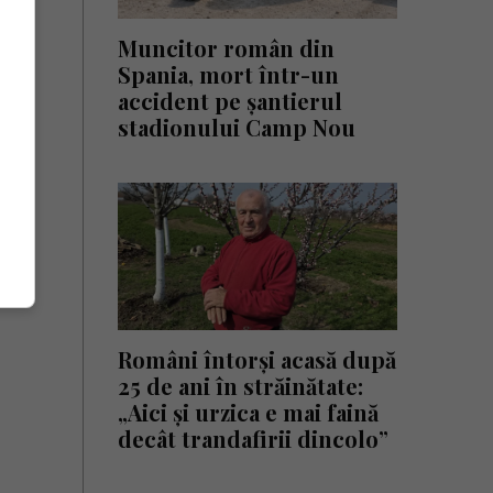
Muncitor român din
Spania, mort într-un
accident pe șantierul
stadionului Camp Nou
Români întorși acasă după
25 de ani în străinătate:
„Aici și urzica e mai faină
decât trandafirii dincolo”