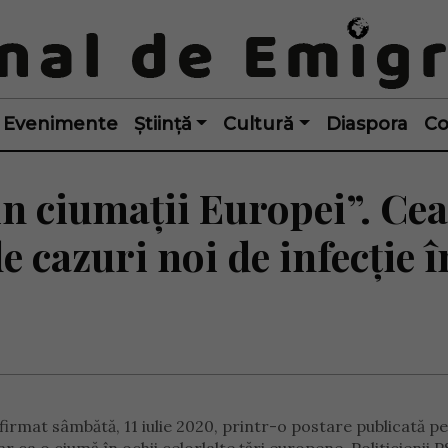
Evenimente
Știință
Cultură
Diaspora
Co
n ciumații Europei”. Cea
 cazuri noi de infecție î
irmat sâmbătă, 11 iulie 2020, printr-o postare publicată p