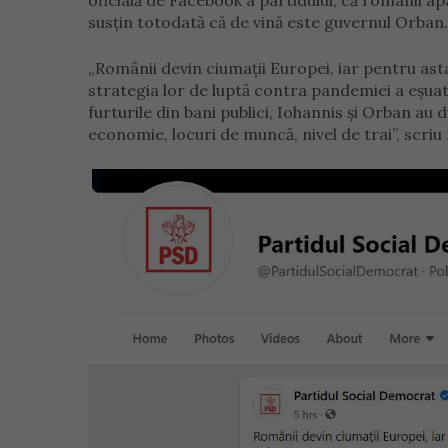
oficială de Facebook a partidului, că românii apa
susțin totodată că de vină este guvernul Orban.
„Românii devin ciumații Europei, iar pentru as
strategia lor de luptă contra pandemiei a eșuat,
furturile din bani publici, Iohannis și Orban au 
economie, locuri de muncă, nivel de trai”, scri