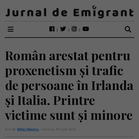
Român arestat pentru
proxenetism și trafic
de persoane în Irlanda
și Italia. Printre
victime sunt și minore
Scris de:
Mihai Diaconu
- miercuri, 10 iunie 2020