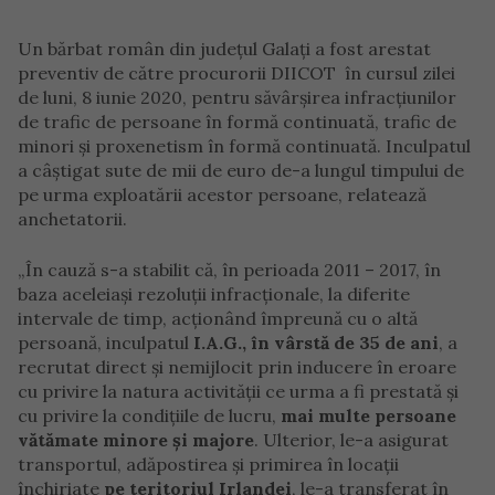
Un bărbat român din județul Galați a fost arestat
preventiv de către procurorii DIICOT în cursul zilei
de luni, 8 iunie 2020, pentru săvârșirea infracțiunilor
de trafic de persoane în formă continuată, trafic de
minori și proxenetism în formă continuată. Inculpatul
a câștigat sute de mii de euro de-a lungul timpului de
pe urma exploatării acestor persoane, relatează
anchetatorii.
„În cauză s-a stabilit că, în perioada 2011 – 2017, în
baza aceleiaşi rezoluţii infracţionale, la diferite
intervale de timp, acţionând împreună cu o altă
persoană, inculpatul
I.A.G., în vârstă de 35 de ani
, a
recrutat direct şi nemijlocit prin inducere în eroare
cu privire la natura activităţii ce urma a fi prestată şi
cu privire la condiţiile de lucru,
mai multe persoane
vătămate minore și majore
. Ulterior, le-a asigurat
transportul, adăpostirea şi primirea în locaţii
închiriate
pe teritoriul Irlandei
, le-a transferat în