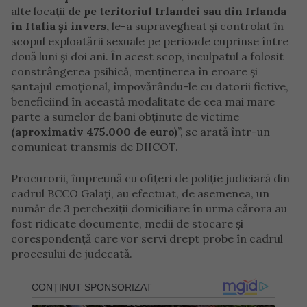
alte locaţii
de pe teritoriul Irlandei sau din Irlanda
în Italia şi invers,
le-a supravegheat şi controlat în
scopul exploatării sexuale pe perioade cuprinse între
două luni şi doi ani. În acest scop, inculpatul a folosit
constrângerea psihică, menţinerea în eroare şi
şantajul emoţional, împovărându-le cu datorii fictive,
beneficiind în această modalitate de cea mai mare
parte a sumelor de bani obținute de victime
(aproximativ 475.000 de euro)
”, se arată într-un
comunicat transmis de DIICOT.
Procurorii, împreună cu ofițeri de poliție judiciară din
cadrul BCCO Galați, au efectuat, de asemenea, un
număr de 3 percheziții domiciliare în urma cărora au
fost ridicate documente, medii de stocare și
corespondență care vor servi drept probe în cadrul
procesului de judecată.