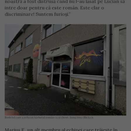
noastră a fost distrusă când nu l-au lăsat pe Lucian să
intre doar pentru că este român. Este clar o
discriminare! Suntem furioși.”
Bordelul care a refuzat bărbatul român ca și client. Sursă foto: Blick.ch.
Marius F., un alt membru al echipei care trăiește în