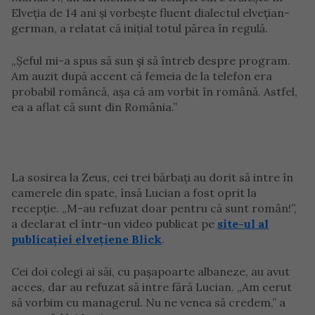
Elveția de 14 ani și vorbește fluent dialectul elvețian-
german, a relatat că inițial totul părea în regulă.
„Șeful mi-a spus să sun și să întreb despre program.
Am auzit după accent că femeia de la telefon era
probabil româncă, așa că am vorbit în română. Astfel,
ea a aflat că sunt din România.”
La sosirea la Zeus, cei trei bărbați au dorit să intre în
camerele din spate, însă Lucian a fost oprit la
recepție. „M-au refuzat doar pentru că sunt român!”,
a declarat el într-un video publicat pe
site-ul al
publicației elvețiene Blick
.
Cei doi colegi ai săi, cu pașapoarte albaneze, au avut
acces, dar au refuzat să intre fără Lucian. „Am cerut
să vorbim cu managerul. Nu ne venea să credem,” a