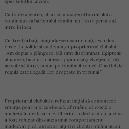
spus șeful lui Lucian.
Cu toate acestea, chiar și managerul bordelului a
confirmat că bărbatului român nu-i este permis să
intre în local.
Cei trei bărbați, simțindu-se discriminați, s-au dus
direct la poliție și au denunțat proprietarul clubului.
„Am depus o plângere. Mă simt discriminat. Egiptenii,
albanezii, bulgarii, chinezii, japonezii și elvețienii, toți
au voie să intre, numai pe români îi refuză. O astfel de
regulă este ilegală! Cer dreptate în tribunal.”
Proprietarul clubului a refuzat inițial să comenteze
situația pentru presa locală, afirmând că există o
anchetă în desfășurare. Ulterior, a declarat că Lucian
a fost refuzat din cauza unui comportament
inadecvat și că, anterior, alți trei clienți români nu au