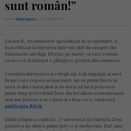
sunt român!”
Scris de:
Mihai Diaconu
- marți, 28 mai 2024
Lucian B., un muncitor specializat în acoperișuri, a
fost refuzat la intrarea într-un club de noapte din
Küssnacht am Rigi, Elveția, pe motiv că este român,
ceea ce a declanșat o plângere pentru discriminare.
Conaționalul nostru și colegii săi, toți angajați ai unei
firme care repară acoperișuri, nu au putut lucra în
acea zi din cauza ploii și au decis să facă petreacă
puțin timp la bordelul Zeus din localitatea menționată
mai sus pentru a se relaxa și a bea ceva, relatează
publicația Blick
.
Șeful echipei a explicat: „I-am invitat pe băieți la Zeus
pentru a ne distra puțin într-o zi mohorâtă. Dar ziua