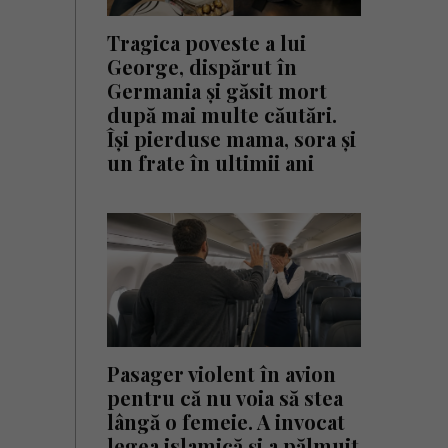
Tragica poveste a lui
George, dispărut în
Germania și găsit mort
după mai multe căutări.
Își pierduse mama, sora și
un frate în ultimii ani
Pasager violent în avion
pentru că nu voia să stea
lângă o femeie. A invocat
legea islamică și a pălmuit