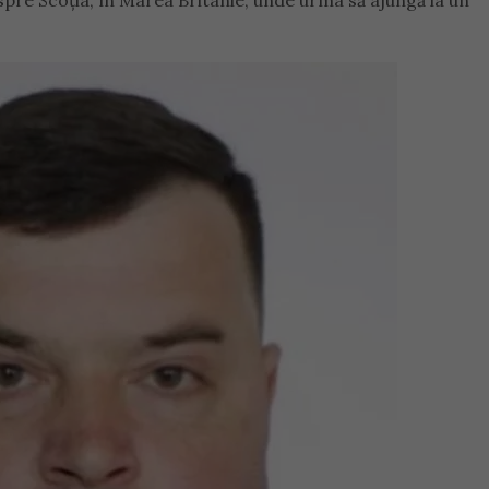
 spre Scoția, în Marea Britanie, unde urma să ajungă la un