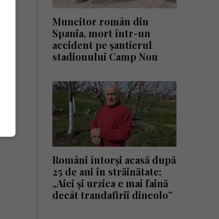
Muncitor român din
Spania, mort într-un
accident pe șantierul
stadionului Camp Nou
Români întorși acasă după
25 de ani în străinătate:
„Aici și urzica e mai faină
decât trandafirii dincolo”