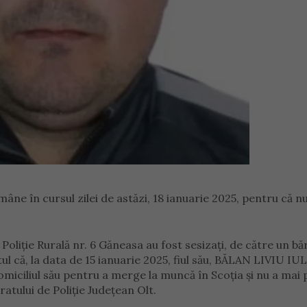
mâne în cursul zilei de astăzi, 18 ianuarie 2025, pentru că nu
e Poliție Rurală nr. 6 Găneasa au fost sesizați, de către un bă
tul că, la data de 15 ianuarie 2025, fiul său, BĂLAN LIVIU IU
domiciliul său pentru a merge la muncă în Scoția și nu a mai p
atului de Poliție Județean Olt.