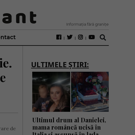
Informația fără granițe
ntact
ie.
ULTIMELE ȘTIRI:
se
Ultimul drum al Danielei,
mama româncă ucisă în
erare de
Italia și ascunsă în lada