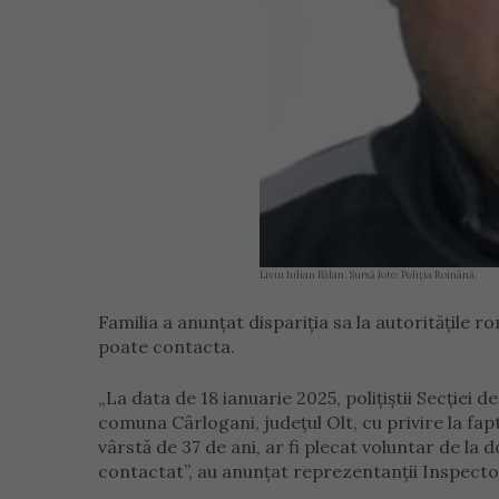
Liviu Iulian Bălan. Sursă foto: Poliția Română.
Familia a anunțat dispariția sa la autoritățile ro
poate contacta.
„La data de 18 ianuarie 2025, polițiștii Secției d
comuna Cârlogani, județul Olt, cu privire la fap
vârstă de 37 de ani, ar fi plecat voluntar de la 
contactat”, au anunțat reprezentanții Inspector