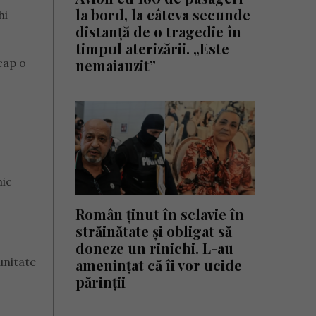
la bord, la câteva secunde
hi
distanță de o tragedie în
timpul aterizării. „Este
cap o
nemaiauzit”
mic
Român ținut în sclavie în
străinătate și obligat să
doneze un rinichi. L-au
unitate
amenințat că îi vor ucide
părinții