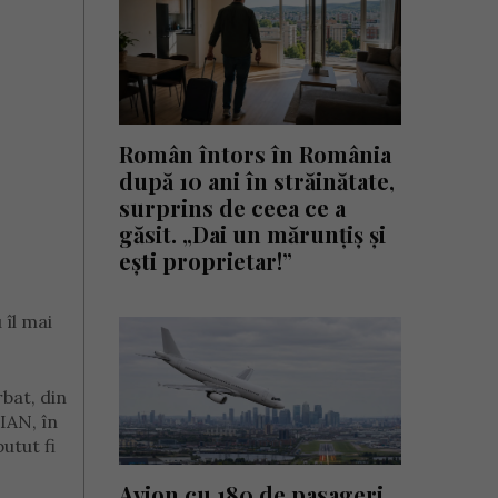
Român întors în România
după 10 ani în străinătate,
surprins de ceea ce a
găsit. „Dai un mărunțiș și
ești proprietar!”
 îl mai
rbat, din
LIAN, în
utut fi
Avion cu 180 de pasageri