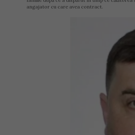
familie după ce a dispărut în timp ce călătorea
angajator cu care avea contract.