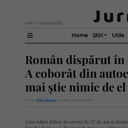
vineri, 7 august 2026
Home
Știri
Utile
Român dispărut în 
A coborât din autoca
mai știe nimic de el
Scris de:
Mihai Diaconu
- sâmbătă, 18 ianuarie 2025
Liviu Iulian Bălan, în vârstă de 37 de ani și dom