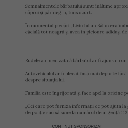
Semnalmentele bărbatului sunt: înălțime aproxi
căprui și păr negru, tuns scurt.
În momentul plecării, Liviu Iulian Bălan era îm
căciulă tot neagră și avea în picioare adidași de
Rudele au precizat că bărbatul ar fi ajuns cu un
Autovehiculul ar fi plecat însă mai departe fără e
despre situația lui.
Familia este îngrijorată și face apel la oricine p
„Cei care pot furniza informații ce pot ajuta la
de poliție sau să sune la numărul de urgență 112”,