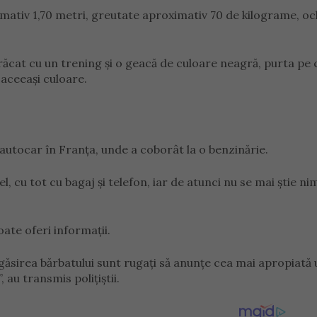
mativ 1,70 metri, greutate aproximativ 70 de kilograme, oc
brăcat cu un trening și o geacă de culoare neagră, purta pe 
 aceeași culoare.
 autocar în Franța, unde a coborât la o benzinărie.
l, cu tot cu bagaj și telefon, iar de atunci nu se mai știe ni
oate oferi informații.
 găsirea bărbatului sunt rugați să anunțe cea mai apropiată 
 au transmis polițiștii.