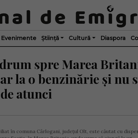
Evenimente
Știință
Cultură
Diaspora
Co
drum spre Marea Britan
r la o benzinărie și nu 
 de atunci
iciliat în comuna Cârlogani, județul Olt, este căutat cu disp