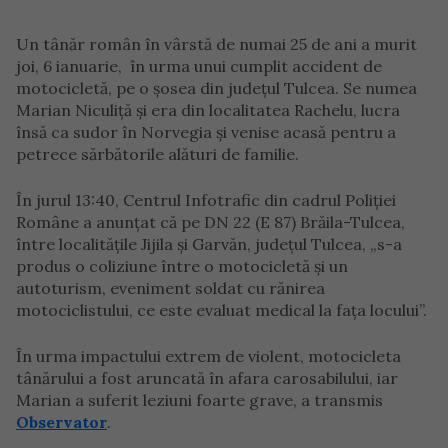
Un tânăr român în vârstă de numai 25 de ani a murit
joi, 6 ianuarie, în urma unui cumplit accident de
motocicletă, pe o șosea din județul Tulcea. Se numea
Marian Niculiță și era din localitatea Rachelu, lucra
însă ca sudor în Norvegia și venise acasă pentru a
petrece sărbătorile alături de familie.
În jurul 13:40, Centrul Infotrafic din cadrul Poliției
Române a anunțat că pe DN 22 (E 87) Brăila-Tulcea,
între localitățile Jijila și Garvăn, județul Tulcea, „s-a
produs o coliziune între o motocicletă și un
autoturism, eveniment soldat cu rănirea
motociclistului, ce este evaluat medical la fața locului”.
În urma impactului extrem de violent, motocicleta
tânărului a fost aruncată în afara carosabilului, iar
Marian a suferit leziuni foarte grave, a transmis
Observator
.