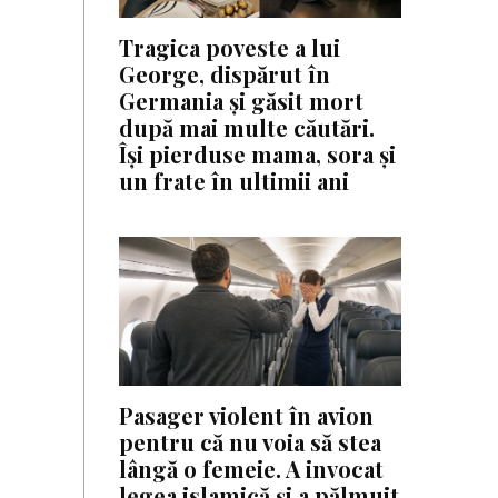
Tragica poveste a lui
George, dispărut în
Germania și găsit mort
după mai multe căutări.
Își pierduse mama, sora și
un frate în ultimii ani
Pasager violent în avion
pentru că nu voia să stea
lângă o femeie. A invocat
legea islamică și a pălmuit