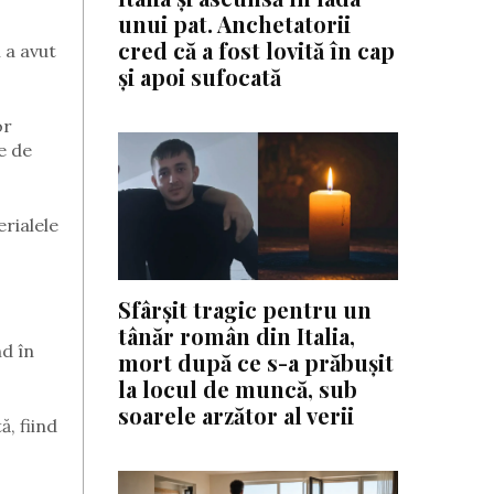
unui pat. Anchetatorii
cred că a fost lovită în cap
 a avut
și apoi sufocată
or
e de
erialele
Sfârșit tragic pentru un
tânăr român din Italia,
nd în
mort după ce s-a prăbușit
la locul de muncă, sub
soarele arzător al verii
ă, fiind