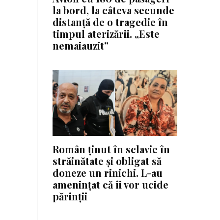
la bord, la câteva secunde
distanță de o tragedie în
timpul aterizării. „Este
nemaiauzit”
Român ținut în sclavie în
străinătate și obligat să
doneze un rinichi. L-au
amenințat că îi vor ucide
părinții