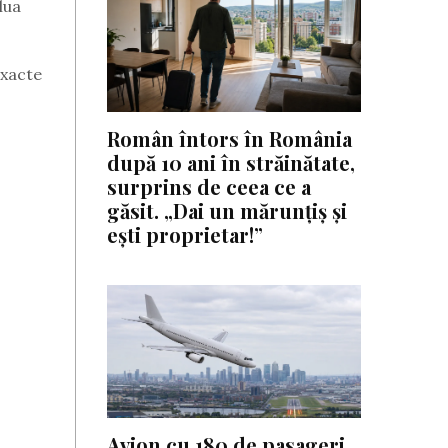
lua
exacte
Român întors în România
după 10 ani în străinătate,
surprins de ceea ce a
găsit. „Dai un mărunțiș și
ești proprietar!”
Avion cu 180 de pasageri