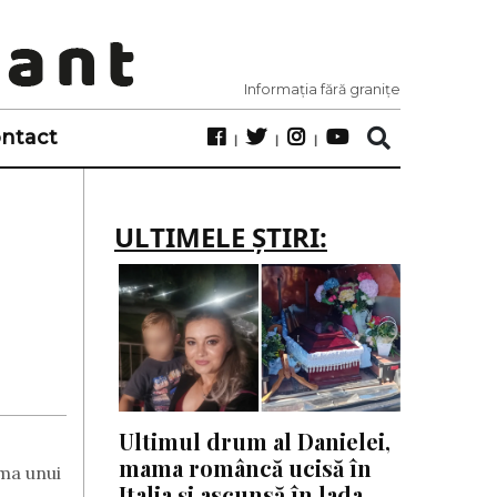
Informația fără granițe
ntact
ULTIMELE ȘTIRI:
Ultimul drum al Danielei,
mama româncă ucisă în
rma unui
Italia și ascunsă în lada