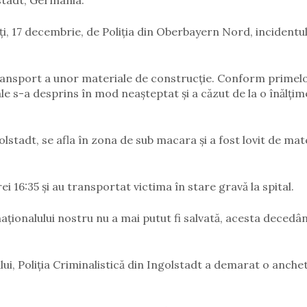
stadt, Germania.
i, 17 decembrie, de Poliția din Oberbayern Nord, incidentul
transport a unor materiale de construcție. Conform primel
le s-a desprins în mod neașteptat și a căzut de la o înălțim
stadt, se afla în zona de sub macara și a fost lovit de mat
ei 16:35 și au transportat victima în stare gravă la spital.
aționalului nostru nu a mai putut fi salvată, acesta decedâ
lui, Poliția Criminalistică din Ingolstadt a demarat o anchet