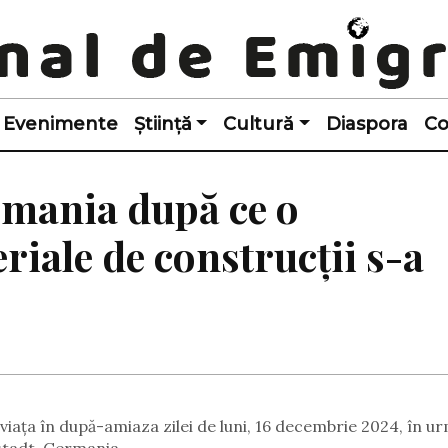
Evenimente
Știință
Cultură
Diaspora
Co
mania după ce o
riale de construcții s-a
 viața în după-amiaza zilei de luni, 16 decembrie 2024, în u