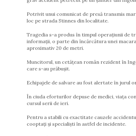
grav accident petrecut pe un șantier din Ingol
Potrivit unui comunicat de presă transmis marț
loc pe strada Stinnes din localitate.
Tragedia s-a produs în timpul operațiunii de 
informații, o parte din încărcătura unei macara
aproximativ 20 de metri.
Muncitorul, un cetățean român rezident în Ingol
care s-au prăbușit.
Echipajele de salvare au fost alertate în jurul or
În ciuda eforturilor depuse de medici, viața con
cursul serii de ieri.
Pentru a stabili cu exactitate cauzele accidentu
cooptați și specialiști în astfel de incidente.