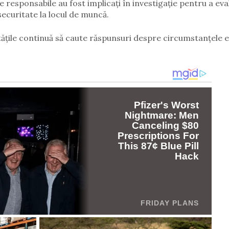
 responsabile au fost implicați în investigație pentru a eva
securitate la locul de muncă.
tățile continuă să caute răspunsuri despre circumstanțele 