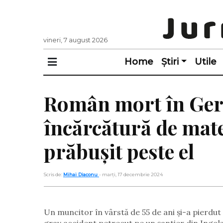
vineri, 7 august 2026
Home
Știri
Utile
Român mort în Ger
încărcătură de mate
prăbușit peste el
Scris de:
Mihai Diaconu
- marți, 17 decembrie 2024
Un muncitor în vârstă de 55 de ani și-a pierdut