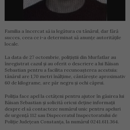
Familia a încercat să ia legătura cu tânărul, dar fără
succes, ceea ce i-a determinat să anunțe autoritățile
locale.
La data de 27 octombrie, polițiștii din Murfatlar au
înregistrat cazul și au oferit o descriere a lui Băisan
Sebastian pentru a facilita recunoașterea acestuia:
tânărul are 1,70 metri înălțime, cântărește aproximativ
60 de kilograme, are păr negru și ochi căprui.
Poliția face apel la cetățeni pentru ajutor în găsirea lui
Băisan Sebastian și solicită oricui deține informații
despre el să contacteze numărul unic pentru apeluri
de urgență 112 sau Dispeceratul Inspectoratului de
Poliție Județean Constanța, la numărul 0241.611.364.