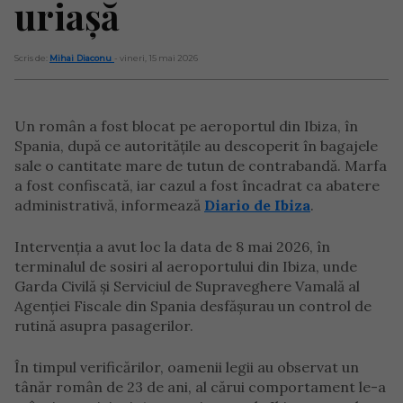
uriașă
Scris de:
Mihai Diaconu
- vineri, 15 mai 2026
Un român a fost blocat pe aeroportul din Ibiza, în
Spania, după ce autoritățile au descoperit în bagajele
sale o cantitate mare de tutun de contrabandă. Marfa
a fost confiscată, iar cazul a fost încadrat ca abatere
administrativă, informează
Diario de Ibiza
.
Intervenția a avut loc la data de 8 mai 2026, în
terminalul de sosiri al aeroportului din Ibiza, unde
Garda Civilă și Serviciul de Supraveghere Vamală al
Agenției Fiscale din Spania desfășurau un control de
rutină asupra pasagerilor.
În timpul verificărilor, oamenii legii au observat un
tânăr român de 23 de ani, al cărui comportament le-a