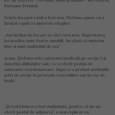
lor, iar toți trei – Stefania, Radu și Iuliana – lucrează la
Kursana-Domizil.
Deși la început totul a fost nou, Stefania spune că a
învățat rapid cu ajutorul colegilor.
„Am învățat în fiecare zi câte ceva nou. Majoritatea
locatarilor sunt foarte amabili. Au văzut că muncim
bine și sunt mulțumiți de noi.”
Acum, Ștefania este asistentă medicală pe secția 3 și,
datorită abilităților sale, i s-a oferit poziția de
asistentă coordonatoare, după ce a preluat atribuțiile
șefei de secție în perioada concediilor sau în caz de
boală.
„Și toată lumea a fost mulțumită, pentru că mi-au
oferit postul de adjunctă”, a mai explicat ea.