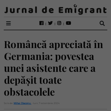
Româncă apreciată în
Germania: povestea
unei asistente care a
depășit toate
obstacolele
Scris de:
Mihai Diaconu
- luni, 7 octombrie 2024