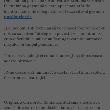
După numai patru ani de activitate, Stefania vorbește
fluent limba germană și este apreciată atât de
locatari, cât și de colegii săi, relatează site-ul german
nordkurier.de
.
„La început, toți trebuiau să vorbească foarte încet cu
noi, ca să putem înțelege”, a povestit ea, amintindu-și
cum dificultățile inițiale au fost agravate de purtarea
măștilor în timpul pandemiei.
Totuși, ea și colegii ei români au reușit să depășească
aceste obstacole.
„S-au descurcat minunat”, a declarat Bettina Jakobeit,
directoarea instituției.
Originară din nordul României, Ștefania a absolvit o
școală de asistente medicale, dar a găsit cu greu un