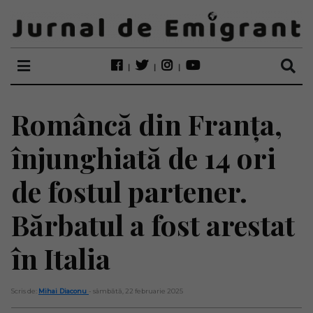
Româncă din Franța,
înjunghiată de 14 ori
de fostul partener.
Bărbatul a fost arestat
în Italia
Scris de:
Mihai Diaconu
- sâmbătă, 22 februarie 2025