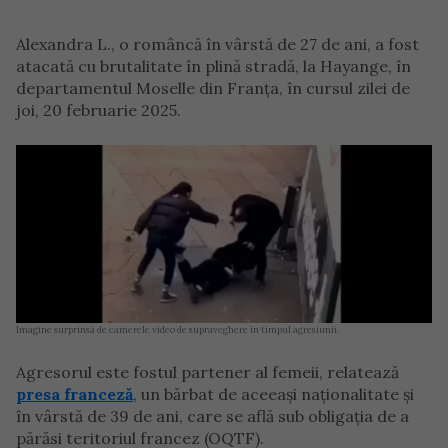
Alexandra L., o româncă în vârstă de 27 de ani, a fost
atacată cu brutalitate în plină stradă, la Hayange, în
departamentul Moselle din Franța, în cursul zilei de
joi, 20 februarie 2025.
Imagine surprinsă de camerele video de supraveghere în timpul agresiunii.
Agresorul este fostul partener al femeii, relatează
presa franceză
, un bărbat de aceeași naționalitate și
în vârstă de 39 de ani, care se află sub obligația de a
părăsi teritoriul francez (OQTF).