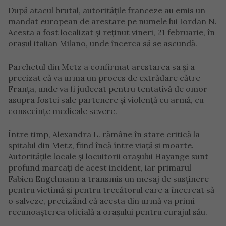
După atacul brutal, autoritățile franceze au emis un
mandat european de arestare pe numele lui Iordan N.
Acesta a fost localizat și reținut vineri, 21 februarie, în
orașul italian Milano, unde încerca să se ascundă.
Parchetul din Metz a confirmat arestarea sa și a
precizat că va urma un proces de extrădare către
Franța, unde va fi judecat pentru tentativă de omor
asupra fostei sale partenere și violență cu armă, cu
consecințe medicale severe.
Între timp, Alexandra L. rămâne în stare critică la
spitalul din Metz, fiind încă între viață și moarte.
Autoritățile locale și locuitorii orașului Hayange sunt
profund marcați de acest incident, iar primarul
Fabien Engelmann a transmis un mesaj de susținere
pentru victimă și pentru trecătorul care a încercat să
o salveze, precizând că acesta din urmă va primi
recunoașterea oficială a orașului pentru curajul său.