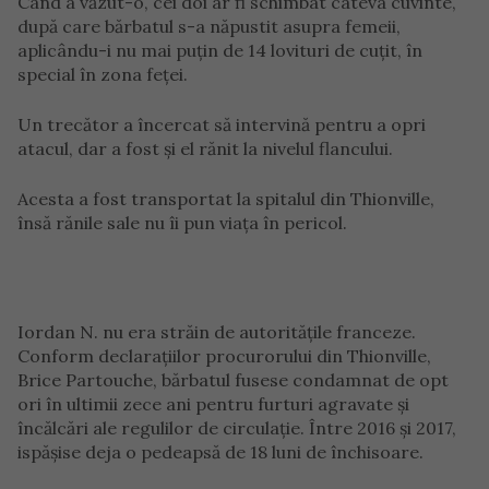
Când a văzut-o, cei doi ar fi schimbat câteva cuvinte,
după care bărbatul s-a năpustit asupra femeii,
aplicându-i nu mai puțin de 14 lovituri de cuțit, în
special în zona feței.
Un trecător a încercat să intervină pentru a opri
atacul, dar a fost și el rănit la nivelul flancului.
Acesta a fost transportat la spitalul din Thionville,
însă rănile sale nu îi pun viața în pericol.
Iordan N. nu era străin de autoritățile franceze.
Conform declarațiilor procurorului din Thionville,
Brice Partouche, bărbatul fusese condamnat de opt
ori în ultimii zece ani pentru furturi agravate și
încălcări ale regulilor de circulație. Între 2016 și 2017,
ispășise deja o pedeapsă de 18 luni de închisoare.