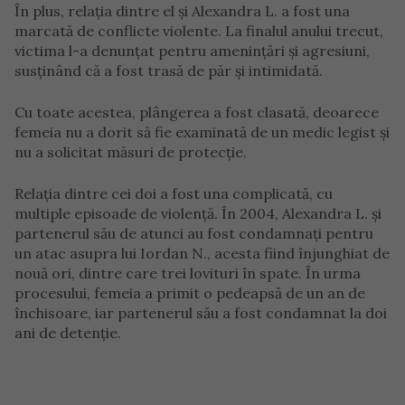
În plus, relația dintre el și Alexandra L. a fost una
marcată de conflicte violente. La finalul anului trecut,
victima l-a denunțat pentru amenințări și agresiuni,
susținând că a fost trasă de păr și intimidată.
Cu toate acestea, plângerea a fost clasată, deoarece
femeia nu a dorit să fie examinată de un medic legist și
nu a solicitat măsuri de protecție.
Relația dintre cei doi a fost una complicată, cu
multiple episoade de violență. În 2004, Alexandra L. și
partenerul său de atunci au fost condamnați pentru
un atac asupra lui Iordan N., acesta fiind înjunghiat de
nouă ori, dintre care trei lovituri în spate. În urma
procesului, femeia a primit o pedeapsă de un an de
închisoare, iar partenerul său a fost condamnat la doi
ani de detenție.