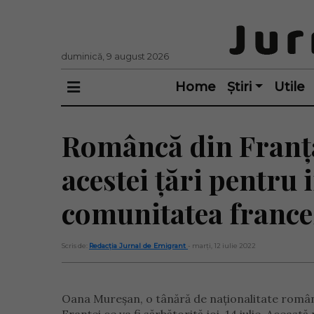
duminică, 9 august 2026
Home
Știri
Utile
Româncă din Franța
acestei țări pentru
comunitatea france
Scris de:
Redacția Jurnal de Emigrant
- marți, 12 iulie 2022
Oana Mureșan, o tânără de naționalitate română 