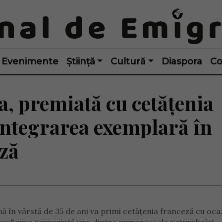
Evenimente
Știință
Cultură
Diaspora
Co
, premiată cu cetățenia
 integrarea exemplară în
ză
în vârstă de 35 de ani va primi cetățenia franceză cu ocaz