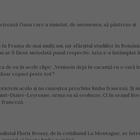
cizează Oana care a insistat, de asemenea, să păstreze și
 în Franța de mai mulți ani, iar sfârșitul studiilor în Români
u ar fi făcut niciodată pasul respectiv. Asta s-a întâmplat î
a de ea în acele clipe: „Venisem deja în vacanță cu o vară î
 doar copaci peste tot”!
rieteni acolo și nu cunoștea prea bine limba franceză. Și n
aint-Dizier-Leyrenne, urma ea să evolueze. Ci în orașul Bo
a franceză.
listul Floris Bressy, de la cotidianul La Montagne, se într