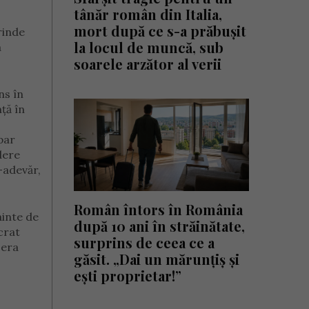
tânăr român din Italia,
mort după ce s-a prăbușit
rinde
la locul de muncă, sub
a
soarele arzător al verii
ns în
ță în
apar
dere
-adevăr,
Român întors în România
ainte de
după 10 ani în străinătate,
crat
surprins de ceea ce a
 era
găsit. „Dai un mărunțiș și
ești proprietar!”