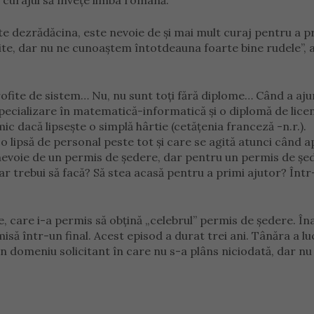
t curajul să învețe limba română.
te dezrădăcina, este nevoie de și mai mult curaj pentru a p
dite, dar nu ne cunoaștem întotdeauna foarte bine rudele”, 
ofite de sistem… Nu, nu sunt toți fără diplome… Când a aju
ecializare în matematică-informatică și o diplomă de licen
c dacă lipsește o simplă hârtie (cetățenia franceză -n.r.).
ă o lipsă de personal peste tot și care se agită atunci când 
nevoie de un permis de ședere, dar pentru un permis de șe
r trebui să facă? Să stea acasă pentru a primi ajutor? Într
, care i-a permis să obțină „celebrul” permis de ședere. În
isă într-un final. Acest episod a durat trei ani. Tânăra a lu
n domeniu solicitant în care nu s-a plâns niciodată, dar nu