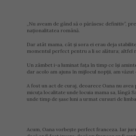
„Nu aveam de gând să o părăsesc definitiv”, pre
naționalitatea română.
Dar atât mama, cât și sora ei erau deja stabilite
momentul perfect pentru a li se alătura; altfel n
Un zâmbet i-a luminat fața în timp ce își aminte
dar acolo am ajuns în mijlocul nopții, am văzut
A fost un act de curaj, deoarece Oana nu avea p
micuța localitate unde locuia mama sa, lângă S
unde timp de șase luni a urmat cursuri de limb
Acum, Oana vorbește perfect franceza. Iar jurna