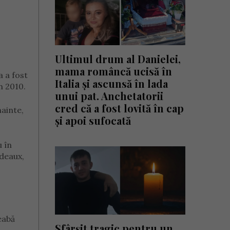
Ultimul drum al Danielei,
mama româncă ucisă în
a a fost
Italia și ascunsă în lada
n 2010.
unui pat. Anchetatorii
cred că a fost lovită în cap
nainte,
și apoi sufocată
u în
rdeaux,
eabă
Sfârșit tragic pentru un