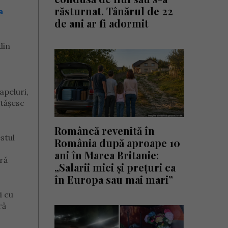
răsturnat. Tânărul de 22
a
de ani ar fi adormit
din
apeluri,
rtășesc
Româncă revenită în
stul
România după aproape 10
ani în Marea Britanie:
ră
„Salarii mici și prețuri ca
în Europa sau mai mari”
i cu
ră