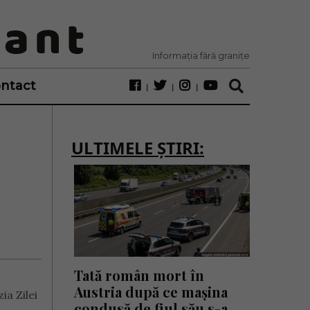
Informația fără granițe
ntact
ULTIMELE ȘTIRI:
Tată român mort în
Austria după ce mașina
ia Zilei
condusă de fiul său s-a