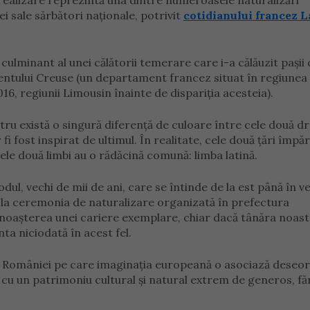
tă realizare reprezintă una dintre numeroasele naturalizări
ei sale sărbători naționale, potrivit
cotidianului francez L
minant al unei călătorii temerare care i-a călăuzit pașii 
entului Creuse (un departament francez situat în regiunea
16, regiunii Limousin înainte de dispariția acesteia).
astru există o singură diferență de culoare între cele două dr
i fost inspirat de ultimul. În realitate, cele două țări împă
ele două limbi au o rădăcină comună: limba latină.
ul, vechi de mii de ani, care se întinde de la est până în ve
ie la ceremonia de naturalizare organizată în prefectura
noașterea unei cariere exemplare, chiar dacă tânăra noast
ta niciodată în acest fel.
a României pe care imaginația europeană o asociază deseor
e cu un patrimoniu cultural și natural extrem de generos, fă