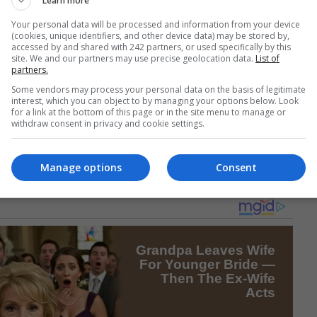
Learn more
Your personal data will be processed and information from your device
(cookies, unique identifiers, and other device data) may be stored by,
accessed by and shared with 242 partners, or used specifically by this
site. We and our partners may use precise geolocation data.
List of
e ea. „A trebuit să mă duc să-mi iau buletinul. Dar era Covi
partners.
 să bată o perioadă drumul, înainte și înapoi, la consulatu
Some vendors may process your personal data on the basis of legitimate
interest, which you can object to by managing your options below. Look
for a link at the bottom of this page or in the site menu to manage or
withdraw consent in privacy and cookie settings.
nut buletinul în cele din urmă. Ca o validare a alegerilor și a
 fi pentru cei doi tineri o garanție de simplificare pentru 
r mâine, probabil, nunta. Nu ne rămâne, așadar, decât să 
Manage options
Consent