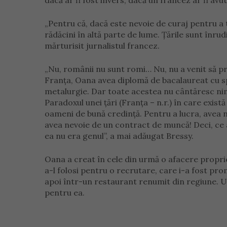
dacă ar fi fost invers, dacă un francez ar fi avu
„Pentru că, dacă este nevoie de curaj pentru a 
rădăcini în altă parte de lume. Țările sunt înru
mărturisit jurnalistul francez.
„Nu, românii nu sunt romi… Nu, nu a venit să pr
Franța, Oana avea diplomă de bacalaureat cu sp
metalurgie. Dar toate acestea nu cântăresc nimi
Paradoxul unei țări (Franța – n.r.) în care exist
oameni de bună credință. Pentru a lucra, avea 
avea nevoie de un contract de muncă! Deci, ce a
ea nu era genul”, a mai adăugat Bressy.
Oana a creat în cele din urmă o afacere proprie
a-l folosi pentru o recrutare, care i-a fost prom
apoi într-un restaurant renumit din regiune. U
pentru ea.