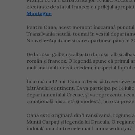
Franței ce va fi sărbătorită joi, 14 iulie. Aceas
efectuate de statul francez cu prilejul apropiat
Montagne
.
Pentru Oana, acest moment înseamnă punctul cul
Transilvania natală, tocmai în vestul departam
Nouvelle-Aquitaine și care aparținea, până în 20
De la roșu, galben și albastru la roșu, alb și alb
român și francez. O legendă spune că primul ar f
mult mai mult decât credem, în special faptul c
În urmă cu 12 ani, Oana a decis să traverseze pod
bătrânului continent. Ea va participa pe 14 iul
departamentului Creuse, și va reprezenta recu
conațională, discretă și modestă, nu o va prezen
Oana este originară din Transilvania, regiune 
Munții Carpați și legenda lui Dracula. O regiun
îndoială una dintre cele mai frumoase din țară.