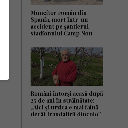
Muncitor român din
Spania, mort într-un
accident pe șantierul
stadionului Camp Nou
Români întorși acasă după
25 de ani în străinătate:
„Aici și urzica e mai faină
decât trandafirii dincolo”