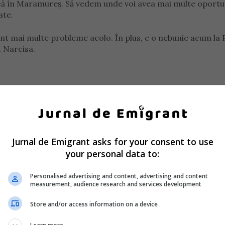
că în Maramureș. Să vedem unde voi avea mai multe oportun
ate.
unt mai multe probleme acolo. În plus, e o nebunie acum la P
t Narcisa.
 pentru a se dedica studiilor a fost una dificilă
 să fac o alegere. Ori să lupt pentru România, ori pentru Fr
ni am concurat pentru ambele țări.
Jurnal de Emigrant asks for your consent to use
your personal data to:
ă mă întorc acasă. Sunt studentă la o facultate privată, top
stat. Marketing și comerț. Sunt imaginea facultății în lume”,
Personalised advertising and content, advertising and content
measurement, audience research and services development
Store and/or access information on a device