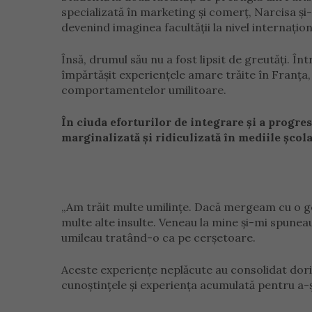
specializată în marketing și comerț, Narcisa și
devenind imaginea facultății la nivel internațion
Însă, drumul său nu a fost lipsit de greutăți. În
împărtășit experiențele amare trăite în Franța,
comportamentelor umilitoare.
În ciuda eforturilor de integrare și a progres
marginalizată și ridiculizată în mediile școla
„Am trăit multe umilințe. Dacă mergeam cu o gea
multe alte insulte. Veneau la mine și-mi spuneau
umileau tratând-o ca pe cerșetoare.
Aceste experiențe neplăcute au consolidat dori
cunoștințele și experiența acumulată pentru a-ș