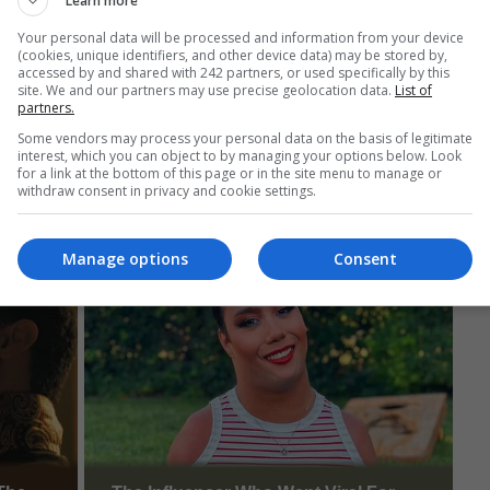
Learn more
Your personal data will be processed and information from your device
(cookies, unique identifiers, and other device data) may be stored by,
accessed by and shared with 242 partners, or used specifically by this
site. We and our partners may use precise geolocation data.
List of
partners.
Some vendors may process your personal data on the basis of legitimate
interest, which you can object to by managing your options below. Look
for a link at the bottom of this page or in the site menu to manage or
withdraw consent in privacy and cookie settings.
Manage options
Consent