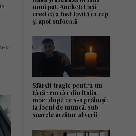
unui pat. Anchetatorii
la
cred că a fost lovită în cap
și apoi sufocată
țe la
Sfârșit tragic pentru un
tânăr român din Italia,
mort după ce s-a prăbușit
la locul de muncă, sub
soarele arzător al verii