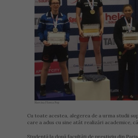
Narcisa Florea Pop
Cu toate acestea, alegerea de a urma studii sup
care a adus cu sine atât realizări academice, câ
Studentă la două facultăți de prestigiu din Pari