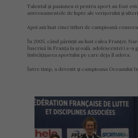
Talentul și pasiunea ei pentru sport au fost evi
antrenamentele de lupte ale verișorului și ulteri
Apoi am luat cinci titluri de campioană consecu
În 2005, când părinții au luat calea Franței, Narc
Înscrisă în Franța la școală, adolescentei i s-a g
îmbrățișarea sportului pe care deja îl adora.
Între timp, a devenit și campioana Oceanului I