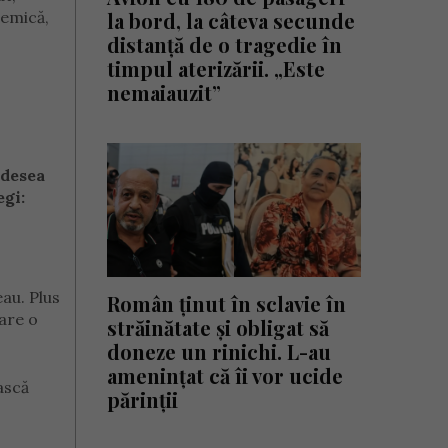
demică,
la bord, la câteva secunde
distanță de o tragedie în
timpul aterizării. „Este
nemaiauzit”
adesea
egi:
au. Plus
Român ținut în sclavie în
care o
străinătate și obligat să
doneze un rinichi. L-au
amenințat că îi vor ucide
ască
părinții