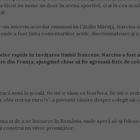
-a făcut un nume nu doar în arena sportivă, ci și în cea aca
al.
tr-un interviu acordat emisiunii lui Cătălin Măruță, Narcisa a
 unde a fost ținta comentariilor acide, discriminatoare și a
elor rapide în învățarea limbii franceze, Narcisa a fost 
re din Franța, ajungând chiar să fie agresată fizic de col
că nouă la școală, fie mi-o tăiau cu foarfeca, fie mi-o arde
: «Nu vrei un euro?»”, a povestit tânăra despre colegii săi 
nța ei de a se întoarce în România, unde speră să-și folose
i construi un viitor promițător: