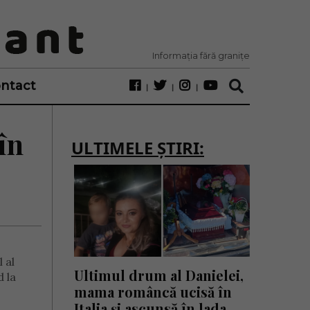
Informația fără granițe
ntact
în
ULTIMELE ȘTIRI:
 al
Ultimul drum al Danielei,
d la
mama româncă ucisă în
Italia și ascunsă în lada