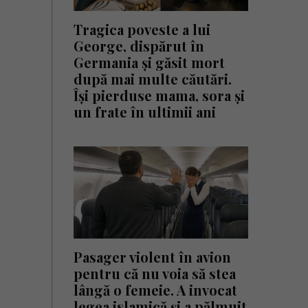
Tragica poveste a lui
George, dispărut în
Germania și găsit mort
după mai multe căutări.
Își pierduse mama, sora și
un frate în ultimii ani
Pasager violent în avion
pentru că nu voia să stea
lângă o femeie. A invocat
legea islamică și a pălmuit