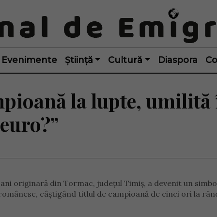
Evenimente
Știință
Cultură
Diaspora
Co
ioană la lupte, umilită 
 euro?”
ani originară din Tormac, județul Timiș, a devenit un simbol
 românesc, câștigând titlul de campioană de cinci ori la rân