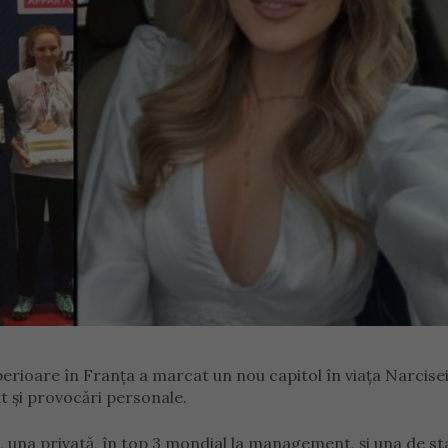
erioare în Franța a marcat un nou capitol în viața Narcisei
t și provocări personale.
s, una privată, în top 3 mondial la management, și una de st