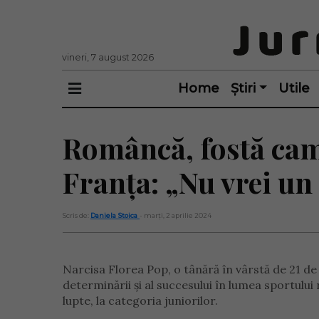
vineri, 7 august 2026
Home
Știri
Utile
Româncă, fostă camp
Franța: „Nu vrei un
Scris de:
Daniela Stoica
- marți, 2 aprilie 2024
Narcisa Florea Pop, o tânără în vârstă de 21 de 
determinării și al succesului în lumea sportului
lupte, la categoria juniorilor.