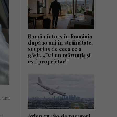
Român întors în România
după 10 ani în străinătate,
surprins de ceea ce a
găsit. „Dai un mărunțiș și
ești proprietar!”
, unul
Avion cu 180 de pasageri
at,