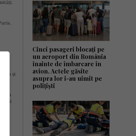
ități.
aris,
Cinci pasageri blocați pe
un aeroport din România
înainte de îmbarcare în
avion. Actele găsite
anța și
asupra lor i-au uimit pe
polițiști
 3 în
 a mai