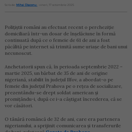
Scris de:
Mihai Diaconu
- vineri, 17 octombrie 2025
Polițiștii români au efectuat recent o percheziție
domiciliară într-un dosar de înșelăciune în formă
continuată după ce o femeie de 61 de ani a fost
păcălită pe internet să trimită sume uriașe de bani unui
necunoscut.
Anchetatorii spun că, în perioada septembrie 2022 –
martie 2025, un bărbat de 35 de ani de origine
nigeriană, stabilit în județul Ilfov, a abordat-o pe
femeie din județul Prahova pe o rețea de socializare,
prezentându-se drept soldat american și
promițându-i, după ce i-a câștigat încrederea, că se
vor căsători.
O tânără româncă de 32 de ani, care era partenera
nigerianului, a sprijinit comunicarea și transferurile