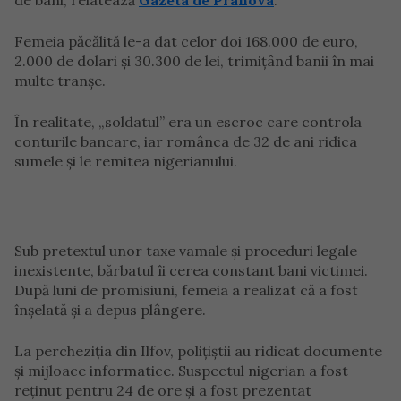
de bani, relatează
Gazeta de Prahova
.
Femeia păcălită le-a dat celor doi 168.000 de euro,
2.000 de dolari și 30.300 de lei, trimițând banii în mai
multe tranșe.
În realitate, „soldatul” era un escroc care controla
conturile bancare, iar românca de 32 de ani ridica
sumele și le remitea nigerianului.
Sub pretextul unor taxe vamale și proceduri legale
inexistente, bărbatul îi cerea constant bani victimei.
După luni de promisiuni, femeia a realizat că a fost
înșelată și a depus plângere.
La percheziția din Ilfov, polițiștii au ridicat documente
și mijloace informatice. Suspectul nigerian a fost
reținut pentru 24 de ore și a fost prezentat