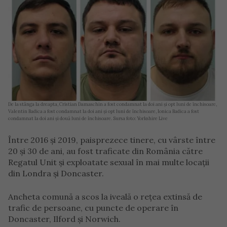
De la stânga la dreapta, Cristian Damaschin a fost condamnat la doi ani și opt luni de închisoare,
Valentin Badica a fost condamnat la doi ani și opt luni de închisoare, Ionica Badica a fost
condamnat la doi ani și două luni de închisoare. Sursa foto: Yorkshire Live
Între 2016 și 2019, paisprezece tinere, cu vârste între
20 și 30 de ani, au fost traficate din România către
Regatul Unit și exploatate sexual în mai multe locații
din Londra și Doncaster.
Ancheta comună a scos la iveală o rețea extinsă de
trafic de persoane, cu puncte de operare în
Doncaster, Ilford și Norwich.