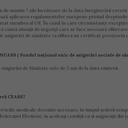
n de maxim 7 zile lucrătoare de la data înregistrării cererii
ează aplicarea regulamentelor europene privind drepturile
n stat membru al UE. În cazul în care circumstanţe excepţio
 există situaţii de urgenţă care ar face necesară eliberar
de asigurări de sănătate va elibera un certificat provizoriu 
NUASS ( Fondul naţional unic de asigurări sociale de săn
Asigurări de Sănătate este de 2 ani de la data emiterii.
peră CEASS?
rviciile medicale devenite necesare, în timpul şederii tem
raţiei Elveţiene, in aceleaşi condiţii ca şi asiguraţii din ţ