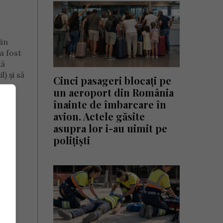
din
-a fost
tă
) şi să
Cinci pasageri blocați pe
un aeroport din România
înainte de îmbarcare în
avion. Actele găsite
asupra lor i-au uimit pe
polițiști
 în