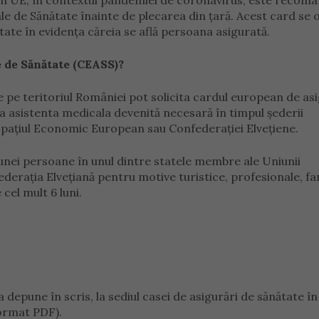
 din UE, în contextul pandemiei de coronavirus, este recom
e de Sănătate înainte de plecarea din țară. Acest card se 
tate în evidenţa căreia se află persoana asigurată.
e de Sănătate (CEASS)?
 pe teritoriul României pot solicita cardul european de asi
la asistenta medicala devenită necesară în timpul şederii
paţiul Economic European sau Confederaţiei Elveţiene.
nei persoane în unul dintre statele membre ale Uniunii
aţia Elveţiană pentru motive turistice, profesionale, fam
cel mult 6 luni.
 depune în scris, la sediul casei de asigurări de sănătate în
format PDF).