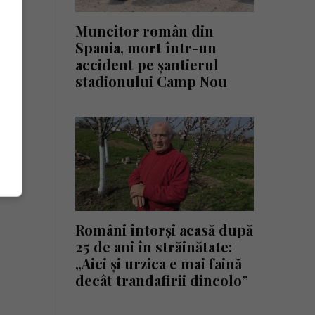
Muncitor român din
Spania, mort într-un
accident pe șantierul
stadionului Camp Nou
Români întorși acasă după
25 de ani în străinătate:
„Aici și urzica e mai faină
decât trandafirii dincolo”