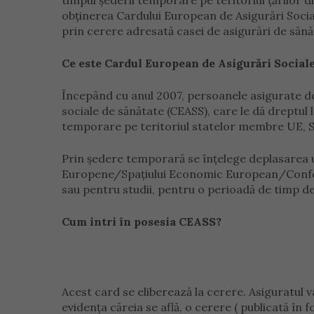
timpul șederii temporare pe teritoriul țărilor
obținerea Cardului European de Asigurări Social
prin cerere adresată casei de asigurări de sănă
Ce este Cardul European de Asigurări Social
Începând cu anul 2007, persoanele asigurate de
sociale de sănătate (CEASS), care le dă dreptul 
temporare pe teritoriul statelor membre UE, S
Prin ședere temporară se înțelege deplasarea u
Europene/Spaţiului Economic European/Confeder
sau pentru studii, pentru o perioadă de timp de 
Cum intri în posesia CEASS?
Acest card se eliberează la cerere. Asiguratul va
evidenţa căreia se află, o cerere ( publicată în 