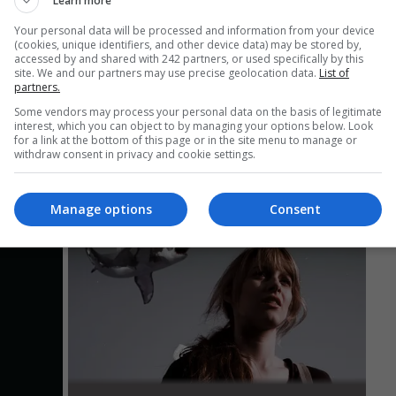
Learn more
Your personal data will be processed and information from your device
(cookies, unique identifiers, and other device data) may be stored by,
accessed by and shared with 242 partners, or used specifically by this
site. We and our partners may use precise geolocation data.
List of
partners.
Some vendors may process your personal data on the basis of legitimate
interest, which you can object to by managing your options below. Look
for a link at the bottom of this page or in the site menu to manage or
withdraw consent in privacy and cookie settings.
Manage options
Consent