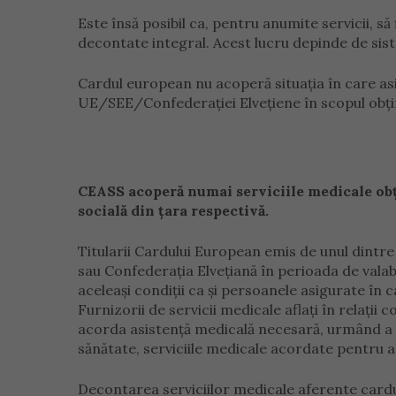
Este însă posibil ca, pentru anumite servicii, să
decontate integral. Acest lucru depinde de sist
Cardul european nu acoperă situaţia în care as
UE/SEE/Confederaţiei Elveţiene în scopul obţin
CEASS acoperă numai serviciile medicale obţi
socială din ţara respectivă.
Titularii Cardului European emis de unul dint
sau Confederaţia Elveţiană în perioada de valabi
aceleaşi condiţii ca şi persoanele asigurate în 
Furnizorii de servicii medicale aflaţi în relaţii
acorda asistenţă medicală necesară, urmând a ev
sănătate, serviciile medicale acordate pentru 
Decontarea serviciilor medicale aferente cardulu