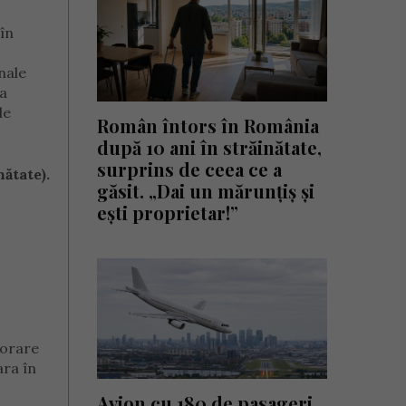
 în
nale
ea
de
Român întors în România
după 10 ani în străinătate,
surprins de ceea ce a
ătate).
găsit. „Dai un mărunțiș și
ești proprietar!”
porare
ara în
Avion cu 180 de pasageri