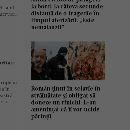
la bord, la câteva secunde
ii sunt
distanță de o tragedie în
ervicii.
timpul aterizării. „Este
nemaiauzit”
uritate
European
Român ținut în sclavie în
ia în
străinătate și obligat să
oastră.
doneze un rinichi. L-au
de a
amenințat că îi vor ucide
părinții