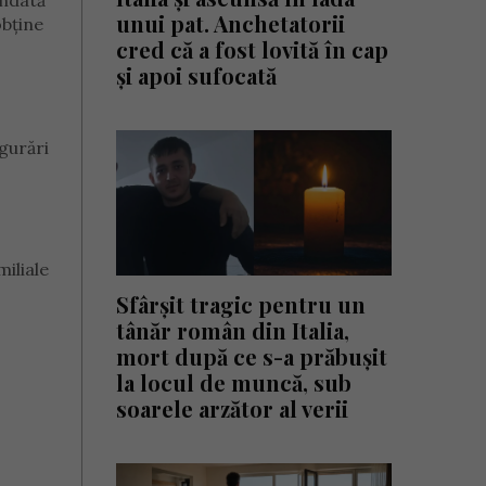
andată
unui pat. Anchetatorii
obține
cred că a fost lovită în cap
și apoi sufocată
gurări
iliale
Sfârșit tragic pentru un
tânăr român din Italia,
mort după ce s-a prăbușit
la locul de muncă, sub
soarele arzător al verii