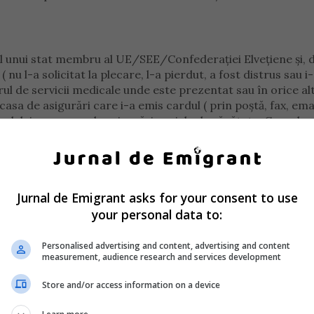
riul unui stat membru al UE/SEE/Confederaţiei Elveţiene şi, 
 nu l-a solicitat la plecare, l-a pierdut, a fost distrus sau i
ul de servicii medicale unde este prezentat sau în orice al
casa de asigurări care i-a emis cardul ( prin poştă, fax, email
 cardului european de asigurări sociale de sănătate. Casa de
 la adresa menţionată în termen de 24 ore.
Jurnal de Emigrant asks for your consent to use
ră asiguratului aceleaşi drepturi ca şi CEASS.
your personal data to:
nilor români să analizeze oportunitatea oricărei deplasări
Personalised advertising and content, advertising and content
numai călătoriile care sunt considerate esențiale.
measurement, audience research and services development
Store and/or access information on a device