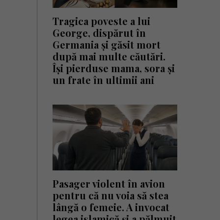
Tragica poveste a lui
George, dispărut în
Germania și găsit mort
după mai multe căutări.
Își pierduse mama, sora și
un frate în ultimii ani
Pasager violent în avion
pentru că nu voia să stea
lângă o femeie. A invocat
legea islamică și a pălmuit