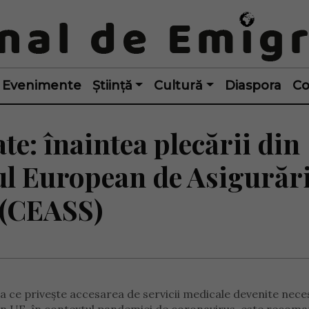
Evenimente
Știință
Cultură
Diaspora
Co
te: înaintea plecării din
dul European de Asigurăr
 (CEASS)
ea ce privește accesarea de servicii medicale devenite nece