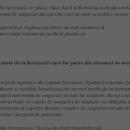
 fie necesară co-plata, chiar dacă în România aceleaşi servic
emul de asigurări din ţara în care ne sunt acordate aceste s
iguratul se deplasează întru-un stat membru al
erii unui tratament medical planificat.
nute de la furnizorii care fac parte din sistemul de sec
re statele membre ale Uniunii Europene, Spaţiul Economic 
litate a cardului, beneficiază de servicii medicale în Roman
cadrul sistemului de asigurări sociale de sănătate din ţara n
 contractuale cu casele de asigurări de sănătate au obligaţia 
idenţia şi raporta distinct caselor de asigurări sociale de
aceste categorii de persoane.
i european se face la nivel interinstituţional.