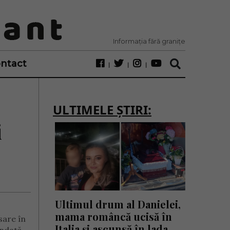
Informația fără granițe
ntact
ULTIMELE ȘTIRI:
i
Ultimul drum al Danielei,
mama româncă ucisă în
sare în
Italia și ascunsă în lada