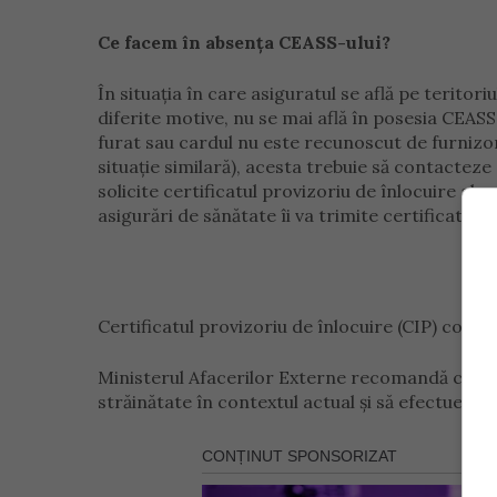
Ce facem în absenţa CEASS-ului?
În situaţia în care asiguratul se află pe terito
diferite motive, nu se mai află în posesia CEASS (
furat sau cardul nu este recunoscut de furnizor
situaţie similară), acesta trebuie să contacteze 
solicite certificatul provizoriu de înlocuire al
asigurări de sănătate îi va trimite certificatul
Certificatul provizoriu de înlocuire (CIP) confe
Ministerul Afacerilor Externe recomandă cetățe
străinătate în contextul actual și să efectueze 