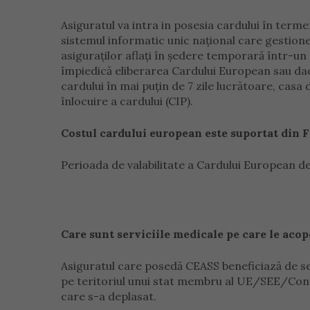
Asiguratul va intra in posesia cardului în terme
sistemul informatic unic naţional care gestion
asiguraţilor aflaţi în şedere temporară într-u
împiedică eliberarea Cardului European sau dacă
cardului în mai puţin de 7 zile lucrătoare, casa 
înlocuire a cardului (CIP).
Costul cardului european este suportat din F
Perioada de valabilitate a Cardului European de 
Care sunt serviciile medicale pe care le aco
Asiguratul care posedă CEASS beneficiază de se
pe teritoriul unui stat membru al UE/SEE/Confede
care s-a deplasat.