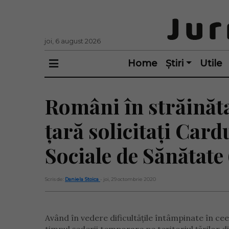
joi, 6 august 2026
Home
Știri
Utile
Români în străinăta
țară solicitați Car
Sociale de Sănătate
Scris de:
Daniela Stoica
- joi, 29 octombrie 2020
Având în vedere dificultățile întâmpinate în ce