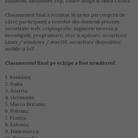
Bădănoiu, Alexandru Top, Tudor Moga şi Mihai Cioată.
Clasamentul final a rezultat în urma parcurgerii de
către participanţi a testelor din domenii precum
securitate web, criptografie, inginerie inversă şi
investigaţii, programare, atac şi apărare, securitate
Linux / windows / macOS, securitate dispozitive
mobile şi IoT.
Clasamentul final pe echipe a fost următorul:
1. România;
2. Italia;
3. Austria;
4. Germania;
5. Marea Britanie;
6. Polonia;
7. Franţa;
8. Estonia;
9. Danemarca;