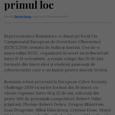
primul loc
Scris de:
Daniela Stoica
- duminică, 13 octombrie 2019
Reprezentativa României s-a clasat pe locul 1 la
Campionatul European de Securitate Cibernetică
(ECSC) 2019, urmată de Italia şi Austria. Cea de-a
şasea ediţie ECSC, organizată în acest an la București
între 9-11 octombrie, a reunit echipe din 20 de țări,
formate din tineri elevi şi studenţi pasionaţi de
cybersecurity care s-au luptat pentru marele trofeu.
România a fost prezentă la European Cyber Security
Challenge 2019 cu un lot format din 10 tineri, cu
vârste cuprinse între 16 şi 25 de ani, selectaţi din
peste 300 de potenţiali competitori: Robert Vulpe
(căpitan), Florian-Robert Dobre, Dragoş Albăstroiu,
Ioan Dragomir, Mihai Dăncăescu, Cristian Done, Matei