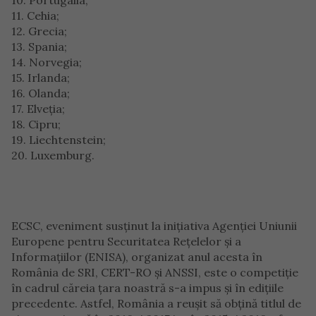
10. Portugalia;
11. Cehia;
12. Grecia;
13. Spania;
14. Norvegia;
15. Irlanda;
16. Olanda;
17. Elveţia;
18. Cipru;
19. Liechtenstein;
20. Luxemburg.
ECSC, eveniment susţinut la iniţiativa Agenţiei Uniunii
Europene pentru Securitatea Reţelelor şi a
Informaţiilor (ENISA), organizat anul acesta în
România de SRI, CERT-RO şi ANSSI, este o competiţie
în cadrul căreia ţara noastră s-a impus şi în ediţiile
precedente. Astfel, România a reuşit să obţină titlul de