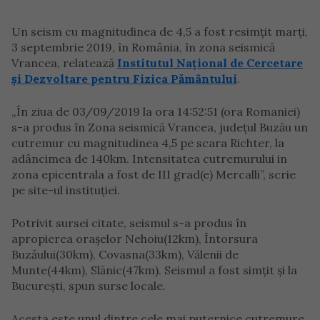
Un seism cu magnitudinea de 4,5 a fost resimțit marți,
3 septembrie 2019, în România, în zona seismică
Vrancea, relatează
Institutul Național de Cercetare
și Dezvoltare pentru Fizica Pământului
.
„În ziua de 03/09/2019 la ora 14:52:51 (ora Romaniei)
s-a produs în Zona seismică Vrancea, județul Buzău un
cutremur cu magnitudinea 4,5 pe scara Richter, la
adâncimea de 140km. Intensitatea cutremurului in
zona epicentrala a fost de III grad(e) Mercalli”, scrie
pe site-ul instituției.
Potrivit sursei citate, seismul s-a produs în
apropierea orașelor Nehoiu(12km), Întorsura
Buzăului(30km), Covasna(33km), Vălenii de
Munte(44km), Slănic(47km). Seismul a fost simțit și la
București, spun surse locale.
Acesta este unul dintre cele mai puternice cutremure