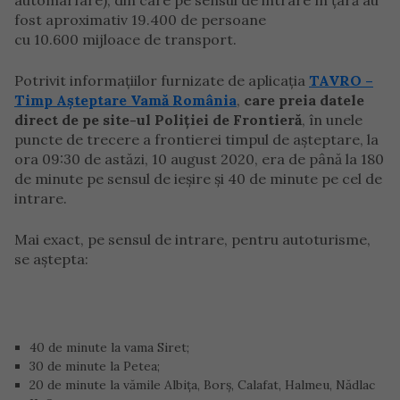
automarfare), din care pe sensul de intrare în ţară au
fost aproximativ 19.400 de persoane
cu 10.600 mijloace de transport.
Potrivit informațiilor furnizate de aplicația
TAVRO –
Timp Așteptare Vamă România
,
care preia datele
direct de pe site-ul Poliției de Frontieră
, în unele
puncte de trecere a frontierei timpul de așteptare, la
ora 09:30 de astăzi, 10 august 2020, era de până la 180
de minute pe sensul de ieșire și 40 de minute pe cel de
intrare.
Mai exact, pe sensul de intrare, pentru autoturisme,
se aștepta:
40 de minute la vama Siret;
30 de minute la Petea;
20 de minute la vămile Albița, Borș, Calafat, Halmeu, Nădlac