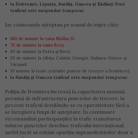
la Dobromir, Lipnița, Naidăș, Oancea și Rădăuți Prut
traficul este suspendat temporar.
Iar camioanele așteptau pe sensul de ieșire câte:
180 de minute la vama Nădlac II;
70 de minute la vama Borș;
30 de minute la Petea și Siret;
20 de minute la Albița, Calafat, Giurgiu, Halmeu, Ostrov și
Vârșand;
10 minute la toate celelalte puncte de trecere a frontierei;
la Naidăș și Oancea traficul este suspendat temporar.
Poliția de frontiera lucrează la capacitatea maximă
permisă de infrastructura punctelor de trecere, în
prezent traficul derulându-se cu operativitate fără a
se înregistra timpi de aşteptare. În continuare
recomandăm participanţilor la trafic tranzitarea
tuturor punctelor deschise traficului internaţional,
astfel încât să evităm apariţia suprasolicitărilor doar a