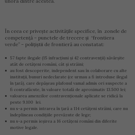
unora dintre acestea.
În ceea ce priveşte activităţile specifice, în zonele de
competenţă – punctele de trecere şi “frontiera
verde” – poliţiştii de frontieră au constatat:
57 fapte ilegale (15 infracţiuni şi 42 contravenţii) săvârşite
atât de cetăţeni români, cât şi străini;
au fost descoperite, independent sau în colaborare cu alte
instituţii, bunuri nedeclarate (ce urmau a fi introduse ilegal
în ţară), care depăşeau plafonul vamal admis ori suspecte a
fi contrafăcute, în valoare totală de aproximativ 13.500 lei;
valoarea amenzilor contravenţionale aplicate se ridică la
peste 9.100 lei.
nu s-a permis intrarea în ţară a 114 cetăţeni străini, care nu
îndeplineau condiţiile prevăzute de lege;
nu s-a permis ieşirea a 16 cetăţeni români din diferite
motive legale.