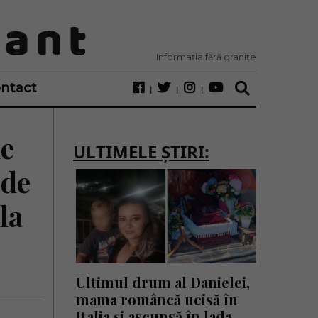
Informația fără granițe
ntact
de
ULTIMELE ȘTIRI:
 de
la
Ultimul drum al Danielei,
mama româncă ucisă în
Italia și ascunsă în lada