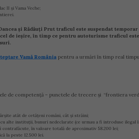
lac II și Vama Veche;
ntierei.
ancea și Rădăuți Prut traficul este suspendat temporar
 cel de ieșire, în timp ce pentru autoturisme traficul est
suri.
teptare Vamă România
pentru a urmări în timp real timpu
onele de competenţă – punctele de trecere şi “frontiera ver
ârşite atât de cetăţeni români, cât şi străini;
 alte instituţii, bunuri nedeclarate (ce urmau a fi introduse ilegal în
 contrafăcute, în valoare totală de aproximativ 58.200 lei;
ă la peste 12.500 lei.