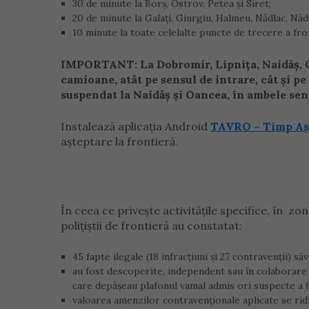
30 de minute la Borș, Ostrov, Petea și Siret;
20 de minute la Galați, Giurgiu, Halmeu, Nădlac, Năd
10 minute la toate celelalte puncte de trecere a fro
IMPORTANT: La Dobromir, Lipnița, Naidăș, O
camioane, atât pe sensul de intrare, cât și pe
suspendat la Naidăș și Oancea, în ambele sen
Instalează aplicația Android
TAVRO – Timp Aș
așteptare la frontieră.
În ceea ce priveşte activităţile specifice, în z
poliţiştii de frontieră au constatat:
45 fapte ilegale (18 infracţiuni şi 27 contravenţii) săv
au fost descoperite, independent sau în colaborare cu
care depăşeau plafonul vamal admis ori suspecte a fi
valoarea amenzilor contravenţionale aplicate se ridic