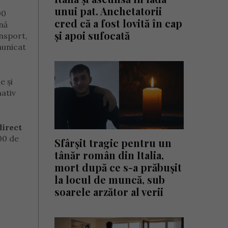
unui pat. Anchetatorii
00
cred că a fost lovită în cap
nă
și apoi sufocată
ansport,
municat
e şi
mativ
direct
:00 de
Sfârșit tragic pentru un
tânăr român din Italia,
mort după ce s-a prăbușit
la locul de muncă, sub
soarele arzător al verii