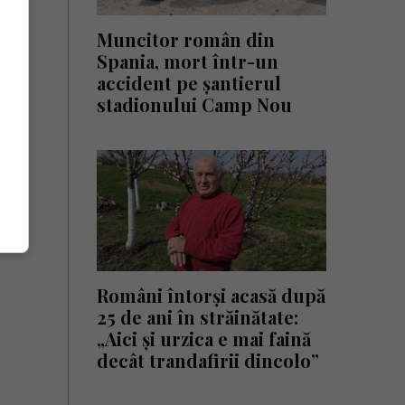
Muncitor român din
Spania, mort într-un
accident pe șantierul
stadionului Camp Nou
Români întorși acasă după
25 de ani în străinătate:
„Aici și urzica e mai faină
decât trandafirii dincolo”