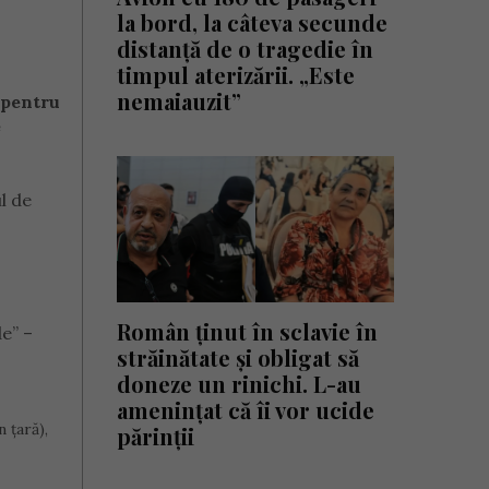
la bord, la câteva secunde
distanță de o tragedie în
timpul aterizării. „Este
nemaiauzit”
 pentru
e
l de
Român ținut în sclavie în
de” –
străinătate și obligat să
doneze un rinichi. L-au
amenințat că îi vor ucide
 ţară),
părinții