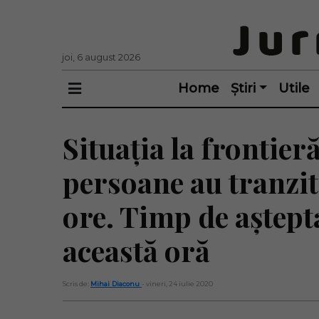
joi, 6 august 2026
Home
Știri
Utile
Situația la frontieră
persoane au tranzit
ore. Timp de aștept
această oră
Scris de:
Mihai Diaconu
- vineri, 24 iulie 2020