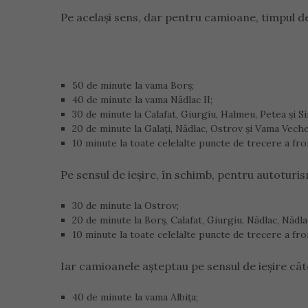
Pe același sens, dar pentru camioane, timpul d
50 de minute la vama Borș;
40 de minute la vama Nădlac II;
30 de minute la Calafat, Giurgiu, Halmeu, Petea și Si
20 de minute la Galați, Nădlac, Ostrov și Vama Veche
10 minute la toate celelalte puncte de trecere a fro
Pe sensul de ieșire, în schimb, pentru autoturi
30 de minute la Ostrov;
20 de minute la Borș, Calafat, Giurgiu, Nădlac, Nădl
10 minute la toate celelalte puncte de trecere a fro
Iar camioanele așteptau pe sensul de ieșire cât
40 de minute la vama Albița;