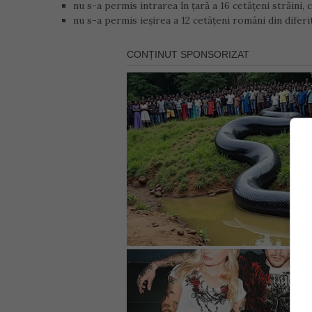
nu s-a permis intrarea în ţară a 16 cetăţeni străini,
nu s-a permis ieşirea a 12 cetăţeni români din diferi