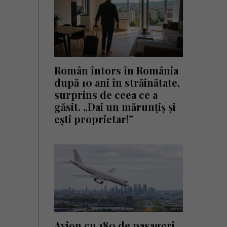
Român întors în România
după 10 ani în străinătate,
surprins de ceea ce a
găsit. „Dai un mărunțiș și
ești proprietar!”
Avion cu 180 de pasageri