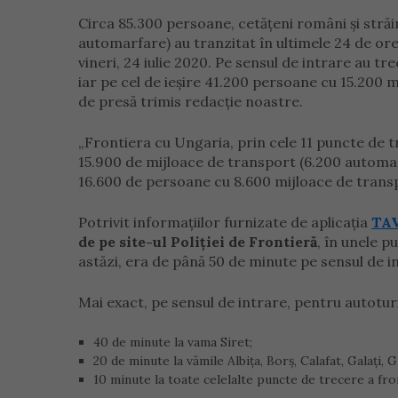
Circa 85.300 persoane, cetățeni români și străi
automarfare) au tranzitat în ultimele 24 de or
vineri, 24 iulie 2020. Pe sensul de intrare au 
iar pe cel de ieșire 41.200 persoane cu 15.200 
de presă trimis redacție noastre.
„Frontiera cu Ungaria, prin cele 11 puncte de t
15.900 de mijloace de transport (6.200 automarf
16.600 de persoane cu 8.600 mijloace de transp
Potrivit informațiilor furnizate de aplicația
TAV
de pe site-ul Poliției de Frontieră
, în unele p
astăzi, era de până 50 de minute pe sensul de in
Mai exact, pe sensul de intrare, pentru autotur
40 de minute la vama Siret;
20 de minute la vămile Albița, Borș, Calafat, Galați, 
10 minute la toate celelalte puncte de trecere a fro