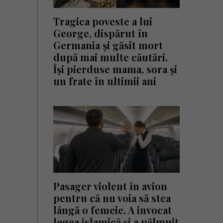
Tragica poveste a lui
George, dispărut în
Germania și găsit mort
după mai multe căutări.
Își pierduse mama, sora și
un frate în ultimii ani
Pasager violent în avion
pentru că nu voia să stea
lângă o femeie. A invocat
legea islamică și a pălmuit