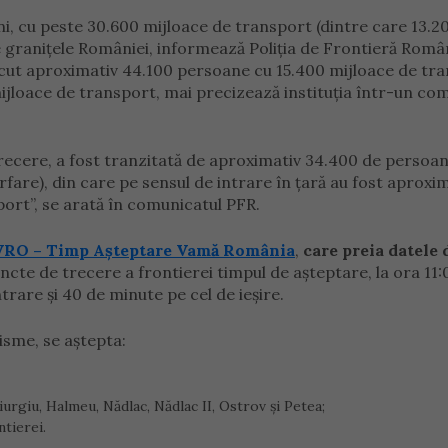
ni, cu peste 30.600 mijloace de transport (dintre care 13.2
e granițele României, informează Poliția de Frontieră Româ
trecut aproximativ 44.100 persoane cu 15.400 mijloace de tr
mijloace de transport, mai precizează instituția într-un co
recere, a fost tranzitată de aproximativ 34.400 de persoan
are), din care pe sensul de intrare în ţară au fost aproxi
ort”, se arată în comunicatul PFR.
RO – Timp Așteptare Vamă România
,
care preia datele 
uncte de trecere a frontierei timpul de așteptare, la ora 11
trare și 40 de minute pe cel de ieșire.
isme, se aștepta:
Giurgiu, Halmeu, Nădlac, Nădlac II, Ostrov și Petea;
ntierei.