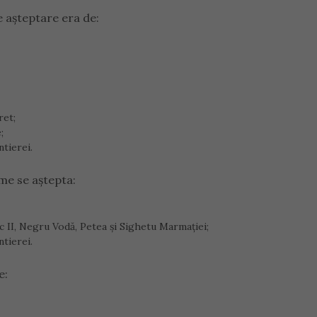
e așteptare era de:
ret;
;
ntierei.
sme se aștepta:
ac II, Negru Vodă, Petea și Sighetu Marmației;
ntierei.
e: