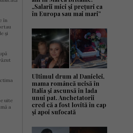
ublicată
„Salarii mici și prețuri ca
în Europa sau mai mari”
e în
ortau
e și
după
văzut
Ultimul drum al Danielei,
ictima
mama româncă ucisă în
Italia și ascunsă în lada
unui pat. Anchetatorii
e uite
cred că a fost lovită în cap
lamă a
și apoi sufocată