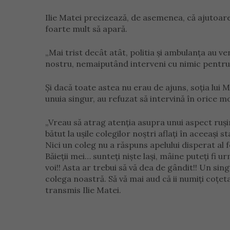
Ilie Matei precizează, de asemenea, că ajutoarel
foarte mult să apară.
„Mai trist decât atât, politia și ambulanța au v
nostru, nemaiputând interveni cu nimic pentru s
Și dacă toate astea nu erau de ajuns, soția lui M
unuia singur, au refuzat să intervină în orice m
„Vreau să atrag atenția asupra unui aspect rușin
bătut la ușile colegilor noștri aflați în aceeași 
Nici un coleg nu a răspuns apelului disperat al f
Băieții mei… sunteți niște lași, mâine puteți fi 
voi!! Asta ar trebui să vă dea de gândit!! Un sin
colega noastră. Să vă mai aud că ii numiți coțetar
transmis Ilie Matei.