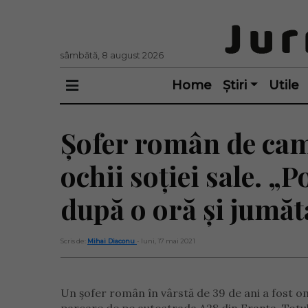
sâmbătă, 8 august 2026
Home
Știri
Utile
Șofer român de cam
ochii soției sale. „
după o oră și jumăt
Scris de:
Mihai Diaconu
- luni, 17 mai 2021
Un șofer român în vârstă de 39 de ani a fost om