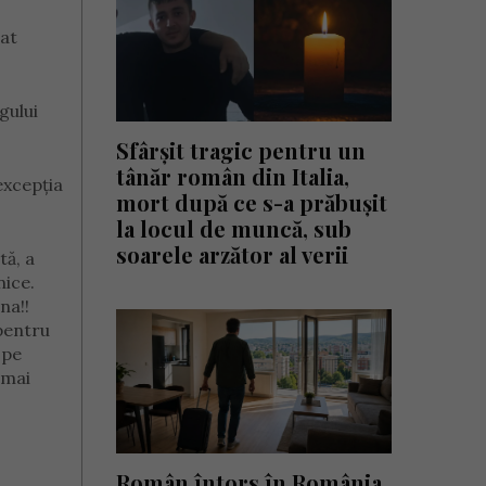
iat
gului
Sfârșit tragic pentru un
tânăr român din Italia,
 excepția
mort după ce s-a prăbușit
la locul de muncă, sub
soarele arzător al verii
tă, a
nice.
na!!
 pentru
 pe
 mai
Român întors în România