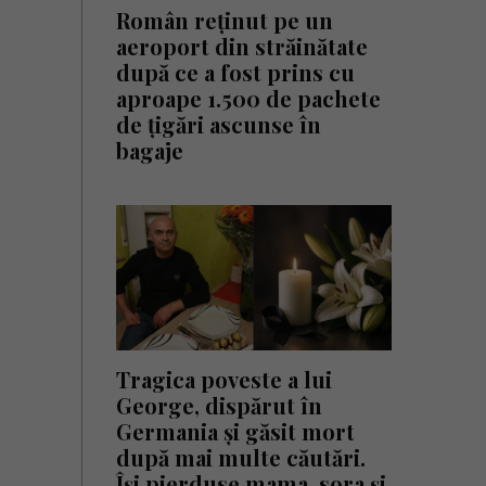
Român reținut pe un
aeroport din străinătate
după ce a fost prins cu
aproape 1.500 de pachete
de țigări ascunse în
bagaje
Tragica poveste a lui
George, dispărut în
Germania și găsit mort
după mai multe căutări.
Își pierduse mama, sora și