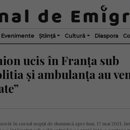
Evenimente
Știință
Cultură
Diaspora
Co
ion ucis în Franța sub
Politia și ambulanța au ven
ate”
orât în cursul nopții de duminică spre luni, 17 mai 2021, în