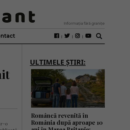
Informația fără granițe
ntact
ULTIMELE ȘTIRI:
it
Româncă revenită în
România după aproape 10
tr-o
ani în Marea Britanie: