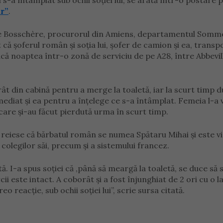
-a întâmplat sub ochii soției lui, se arată într-o postare p
or”
.
 de Bosschère, procurorul din Amiens, departamentul Somm
că șoferul român și soția lui, șofer de camion și ea, transp
că noaptea într-o zonă de serviciu de pe A28, între Abbevill
t din cabină pentru a merge la toaletă, iar la scurt timp 
mediat și ea pentru a înțelege ce s-a întâmplat. Femeia l-a 
, care și-au făcut pierdută urma în scurt timp.
” reiese că bărbatul român se numea Spătaru Mihai și este v
 colegilor săi, precum și a sistemului francez.
 I-a spus soției că ,până să meargă la toaletă, se duce să s
ii este intact. A coborât și a fost înjunghiat de 2 ori cu o 
eo reacție, sub ochii soției lui”, scrie sursa citată.