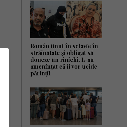
Român ținut în sclavie în
străinătate și obligat să
doneze un rinichi. L-au
amenințat că îi vor ucide
părinții