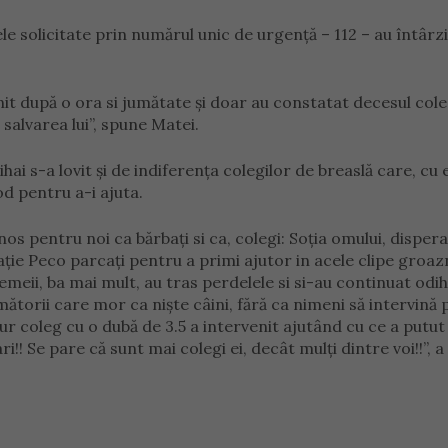
e solicitate prin numărul unic de urgență – 112 – au întârz
enit după o ora si jumătate și doar au constatat decesul cole
alvarea lui”, spune Matei.
ihai s-a lovit și de indiferența colegilor de breaslă care, cu
od pentru a-i ajuta.
os pentru noi ca bărbați si ca, colegi: Soția omului, dispera
stație Peco parcați pentru a primi ajutor in acele clipe groaz
emeii, ba mai mult, au tras perdelele si si-au continuat odih
următorii care mor ca niște câini, fără ca nimeni să intervină
gur coleg cu o dubă de 3.5 a intervenit ajutând cu ce a putut
i!! Se pare că sunt mai colegi ei, decât mulți dintre voi!!”, a