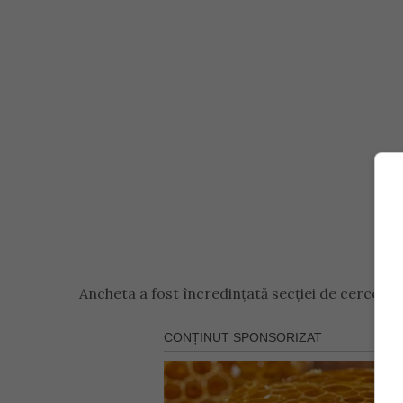
Ancheta a fost încredințată secției de cercetar