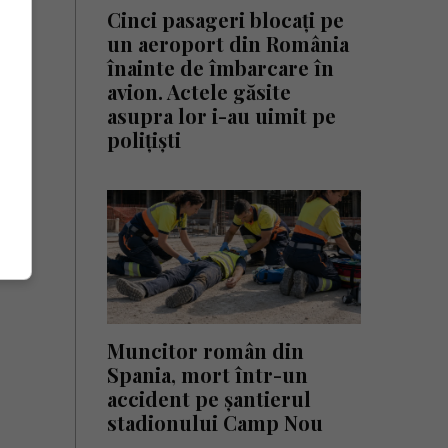
Cinci pasageri blocați pe
un aeroport din România
înainte de îmbarcare în
avion. Actele găsite
asupra lor i-au uimit pe
polițiști
Muncitor român din
Spania, mort într-un
accident pe șantierul
stadionului Camp Nou