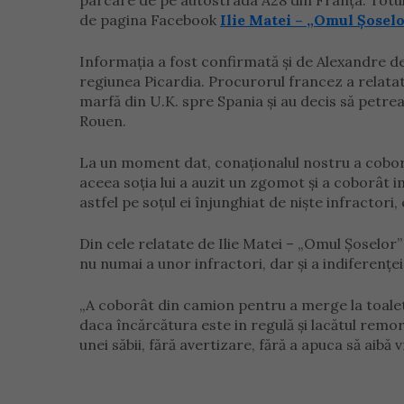
parcare de pe autostrada A28 din Franța. Totul s
de pagina Facebook
Ilie Matei – „Omul Șosel
Informația a fost confirmată și de Alexandre
regiunea Picardia. Procurorul francez a relatat 
marfă din U.K. spre Spania și au decis să petrea
Rouen.
La un moment dat, conaționalul nostru a coborâ
aceea soția lui a auzit un zgomot și a coborât i
astfel pe soțul ei înjunghiat de niște infractori
Din cele relatate de Ilie Matei – „Omul Șoselor
nu numai a unor infractori, dar și a indiferenței
„A coborât din camion pentru a merge la toaletă.
daca încărcătura este in regulă și lacătul remorc
unei săbii, fără avertizare, fără a apuca să aibă vr