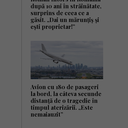
după 10 ani în străinătate,
surprins de ceea ce a
găsit. „Dai un mărunțiș și
ești proprietar!”
Avion cu 180 de pasageri
la bord, la câteva secunde
distanță de o tragedie în
timpul aterizării. „Este
nemaiauzit”