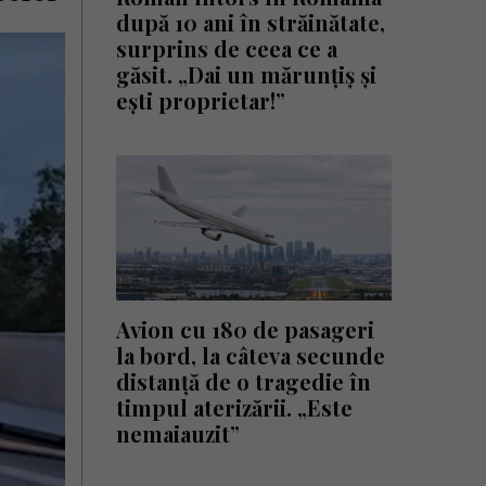
după 10 ani în străinătate,
surprins de ceea ce a
găsit. „Dai un mărunțiș și
ești proprietar!”
Avion cu 180 de pasageri
la bord, la câteva secunde
distanță de o tragedie în
timpul aterizării. „Este
nemaiauzit”