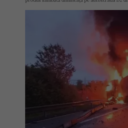
produs sâmbătă dimineață pe autostrada D2 di