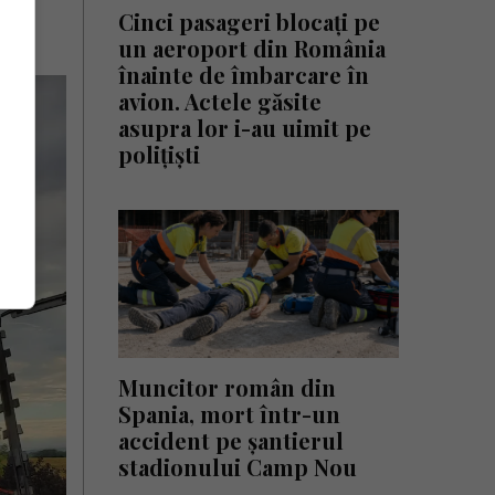
Cinci pasageri blocați pe
un aeroport din România
înainte de îmbarcare în
avion. Actele găsite
asupra lor i-au uimit pe
polițiști
Muncitor român din
Spania, mort într-un
accident pe șantierul
stadionului Camp Nou