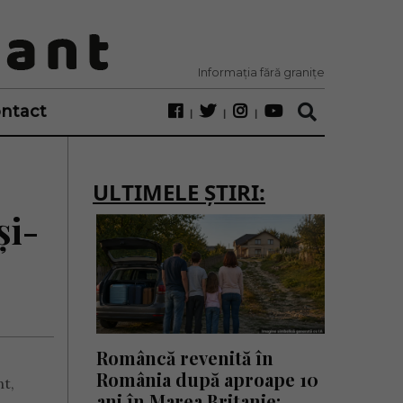
Informația fără granițe
ntact
ULTIMELE ȘTIRI:
și-
Româncă revenită în
România după aproape 10
nt,
ani în Marea Britanie: