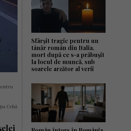
Sfârșit tragic pentru un
tânăr român din Italia,
mort după ce s-a prăbușit
la locul de muncă, sub
soarele arzător al verii
pentru
ția Cehă
elei
Român întors în România