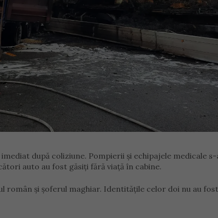
 imediat după coliziune. Pompierii și echipajele medicale s-
ători auto au fost găsiți fără viață în cabine.
ul român și șoferul maghiar. Identitățile celor doi nu au fos