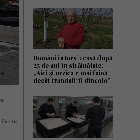
Români întorși acasă după
25 de ani în străinătate:
„Aici și urzica e mai faină
decât trandafirii dincolo”
au
t făcute