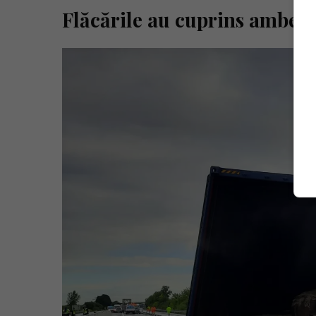
Flăcările au cuprins ambele