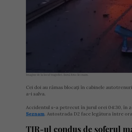
Imagine de la locul tragediei. Sursă foto: Seznam.
Cei doi au rămas blocați în cabinele autotrenuri
a-i salva.
Accidentul s-a petrecut în jurul orei 04:30, în 
Seznam
. Autostrada D2 face legătura între oraș
TIR-ul condus de șoferul m