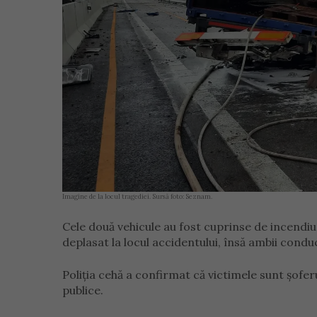
Imagine de la locul tragediei. Sursă foto: Seznam.
Cele două vehicule au fost cuprinse de incendiu
deplasat la locul accidentului, însă ambii conduc
Poliția cehă a confirmat că victimele sunt șofer
publice.