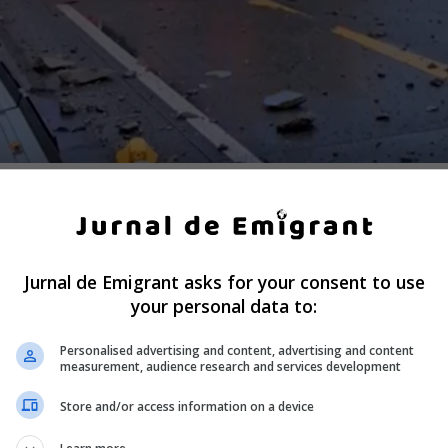
re Břeclav când a intrat într-o barieră din beton instalată
uza lucrărilor.
Jurnal de Emigrant asks for your consent to use
hiculului nu fusese stabilită. După coliziunea cu elementul
 transversal pe partea carosabilă, blocând drumul.
your personal data to:
Personalised advertising and content, advertising and content
measurement, audience research and services development
nmatriculat în România, care venea dinspre granița cu Slov
Store and/or access information on a device