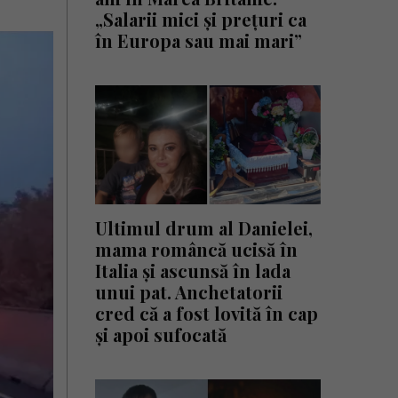
„Salarii mici și prețuri ca
în Europa sau mai mari”
Ultimul drum al Danielei,
mama româncă ucisă în
Italia și ascunsă în lada
unui pat. Anchetatorii
cred că a fost lovită în cap
și apoi sufocată