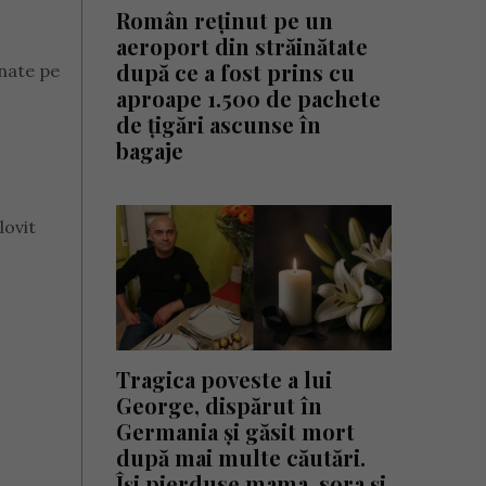
Român reținut pe un
aeroport din străinătate
după ce a fost prins cu
onate pe
aproape 1.500 de pachete
de țigări ascunse în
bagaje
lovit
Tragica poveste a lui
George, dispărut în
Germania și găsit mort
după mai multe căutări.
Își pierduse mama, sora și