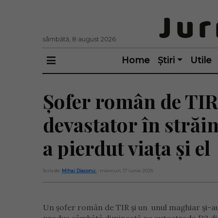
sâmbătă, 8 august 2026
Home
Știri
Utile
Șofer român de TIR
devastator în străi
a pierdut viața și el
Scris de:
Mihai Diaconu
- miercuri, 17 iunie 2026
Un șofer român de TIR și un unul maghiar și-au