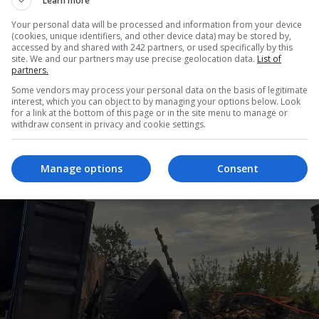
Learn more
 autotrenuri
Your personal data will be processed and information from your device
(cookies, unique identifiers, and other device data) may be stored by,
accessed by and shared with 242 partners, or used specifically by this
site. We and our partners may use precise geolocation data.
List of
partners.
Some vendors may process your personal data on the basis of legitimate
interest, which you can object to by managing your options below. Look
for a link at the bottom of this page or in the site menu to manage or
withdraw consent in privacy and cookie settings.
Manage options
Consent