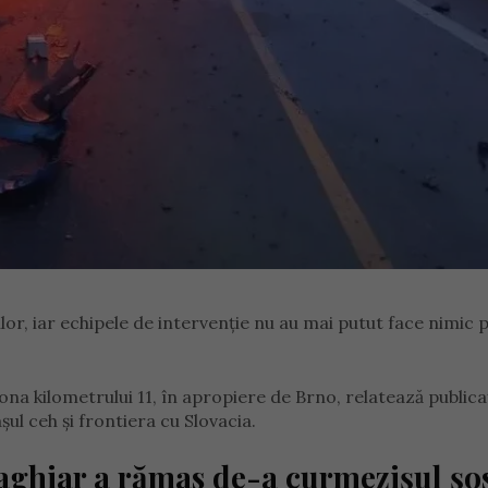
lor, iar echipele de intervenție nu au mai putut face nimic 
zona kilometrului 11, în apropiere de Brno, relatează publica
ul ceh și frontiera cu Slovacia.
aghiar a rămas de-a curmezișul șos