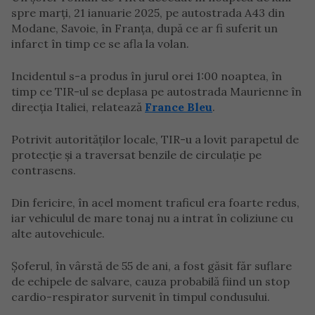
spre marți, 21 ianuarie 2025, pe autostrada A43 din
Modane, Savoie, în Franța, după ce ar fi suferit un
infarct în timp ce se afla la volan.
Incidentul s-a produs în jurul orei 1:00 noaptea, în
timp ce TIR-ul se deplasa pe autostrada Maurienne în
direcția Italiei, relatează
France Bleu
.
Potrivit autorităților locale, TIR-u a lovit parapetul de
protecție și a traversat benzile de circulație pe
contrasens.
Din fericire, în acel moment traficul era foarte redus,
iar vehiculul de mare tonaj nu a intrat în coliziune cu
alte autovehicule.
Șoferul, în vârstă de 55 de ani, a fost găsit făr suflare
de echipele de salvare, cauza probabilă fiind un stop
cardio-respirator survenit în timpul condusului.