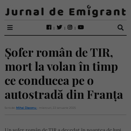
Șofer român de TIR,
mort la volan în timp
ce conducea pe o
autostradă din Franța
Scris de:
Mihai Diaconu
- miercuri, 22 ianuarie 2025
Un șofer român de TIR a decedat în noaptea de luni