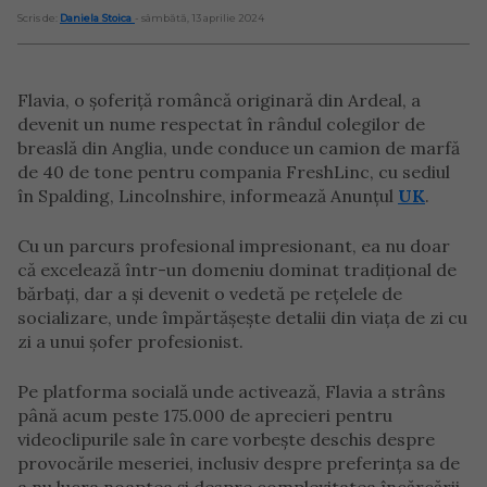
Scris de:
Daniela Stoica
- sâmbătă, 13 aprilie 2024
Flavia, o șoferiță româncă originară din Ardeal, a
devenit un nume respectat în rândul colegilor de
breaslă din Anglia, unde conduce un camion de marfă
de 40 de tone pentru compania FreshLinc, cu sediul
în Spalding, Lincolnshire, informează Anunțul
UK
.
Cu un parcurs profesional impresionant, ea nu doar
că excelează într-un domeniu dominat tradițional de
bărbați, dar a și devenit o vedetă pe rețelele de
socializare, unde împărtășește detalii din viața de zi cu
zi a unui șofer profesionist.
Pe platforma socială unde activează, Flavia a strâns
până acum peste 175.000 de aprecieri pentru
videoclipurile sale în care vorbește deschis despre
provocările meseriei, inclusiv despre preferința sa de