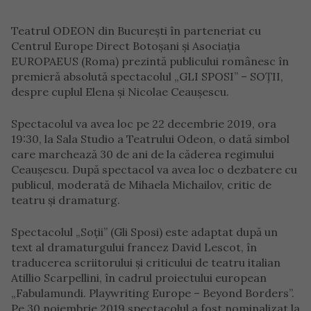
Teatrul ODEON din Bucureşti în parteneriat cu
Centrul Europe Direct Botoșani şi Asociaţia
EUROPAEUS (Roma) prezintă publicului românesc în
premieră absolută spectacolul „GLI SPOSI” – SOŢII,
despre cuplul Elena şi Nicolae Ceauşescu.
Spectacolul va avea loc pe 22 decembrie 2019, ora
19:30, la Sala Studio a Teatrului Odeon, o dată simbol
care marchează 30 de ani de la căderea regimului
Ceauşescu. După spectacol va avea loc o dezbatere cu
publicul, moderată de Mihaela Michailov, critic de
teatru şi dramaturg.
Spectacolul „Soții” (Gli Sposi) este adaptat după un
text al dramaturgului francez David Lescot, în
traducerea scriitorului şi criticului de teatru italian
Atillio Scarpellini, în cadrul proiectului european
„Fabulamundi. Playwriting Europe – Beyond Borders”.
Pe 30 noiembrie 2019 spectacolul a fost nominalizat la