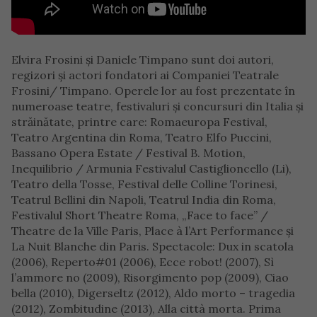
Elvira Frosini și Daniele Timpano sunt doi autori,
regizori și actori fondatori ai Companiei Teatrale
Frosini/ Timpano. Operele lor au fost prezentate în
numeroase teatre, festivaluri şi concursuri din Italia și
străinătate, printre care: Romaeuropa Festival,
Teatro Argentina din Roma, Teatro Elfo Puccini,
Bassano Opera Estate / Festival B. Motion,
Inequilibrio / Armunia Festivalul Castiglioncello (Li),
Teatro della Tosse, Festival delle Colline Torinesi,
Teatrul Bellini din Napoli, Teatrul India din Roma,
Festivalul Short Theatre Roma, „Face to face” /
Theatre de la Ville Paris, Place à l’Art Performance și
La Nuit Blanche din Paris. Spectacole: Dux in scatola
(2006), Reperto#01 (2006), Ecce robot! (2007), Sì
l’ammore no (2009), Risorgimento pop (2009), Ciao
bella (2010), Digerseltz (2012), Aldo morto – tragedia
(2012), Zombitudine (2013), Alla città morta. Prima