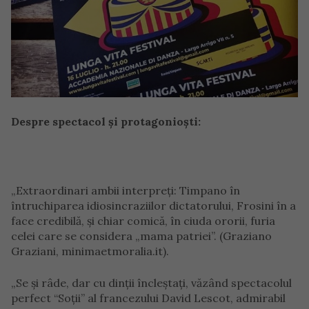
Despre spectacol și protagonioști:
„Extraordinari ambii interpreţi: Timpano în
întruchiparea idiosincraziilor dictatorului, Frosini în a
face credibilă, și chiar comică, în ciuda ororii, furia
celei care se considera „mama patriei”. (Graziano
Graziani, minimaetmoralia.it).
„Se şi râde, dar cu dinții încleștați, văzând spectacolul
perfect “Soții” al francezului David Lescot, admirabil