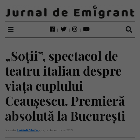
„Soţii”, spectacol de
teatru italian despre
viaţa cuplului
Ceauşescu. Premieră
absolută la Bucureşti
Scris de:
Daniela Stoica
- joi, 12 decembrie 2019