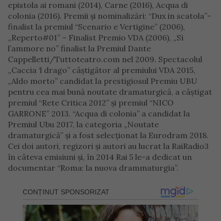
epistola ai romani (2014), Carne (2016), Acqua di
colonia (2016). Premii şi nominalizări: “Dux in scatola”-
finalist la premiul “Scenario e Vertigine” (2006),
„Reperto#01” – Finalist Premio VDA (2006), „Sì
l’ammore no” finalist la Premiul Dante
Cappelletti/Tuttoteatro.com nel 2009. Spectacolul
„Caccia ‘l drago” câştigător al premiului VDA 2015,
„Aldo morto” candidat la prestigiosul Premiu UBU
pentru cea mai bună noutate dramaturgică, a câştigat
premiul “Rete Critica 2012” şi premiul “NICO
GARRONE” 2013. “Acqua di colonia” a candidat la
Premiul Ubu 2017, la categoria „Noutate
dramaturgică” şi a fost selecţionat la Eurodram 2018.
Cei doi autori, regizori şi autori au lucrat la RaiRadio3
în câteva emisiuni şi, în 2014 Rai 5 le-a dedicat un
documentar “Roma: la nuova drammaturgia”.