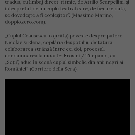
tradus, cu limbaj direct, ritmic, de Attilio Scarpellini, şi
interpretat de un cuplu teatral care, de fiecare dată,
se dovedeşte a fi copleşitor”. (Massimo Marino,
doppiozero.com).
„Cuplul Ceauşescu, o (urâtă) poveste despre putere.
Nicolae şi Elena, copilăria despotului, dictatura,
colaborarea strânsă între cei doi, procesul,
condamnarea la moarte: Frosini / Timpano , cu
„Soţii”, aduc în scenă cuplul simbolic din anii negri ai
României”. (Corriere della Sera).