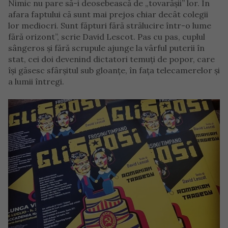
Nimic nu pare să-i deosebească de „tovarăşii” lor. În
afara faptului că sunt mai prejos chiar decât colegii
lor mediocri. Sunt făpturi fără strălucire într-o lume
fără orizont”, scrie David Lescot. Pas cu pas, cuplul
sângeros şi fără scrupule ajunge la vârful puterii în
stat, cei doi devenind dictatori temuţi de popor, care
îşi găsesc sfârşitul sub gloanţe, în faţa telecamerelor şi
a lumii întregi.