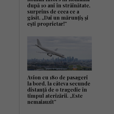
după 10 ani în străinătate,
surprins de ceea ce a
găsit. „Dai un mărunțiș și
ești proprietar!”
Avion cu 180 de pasageri
la bord, la câteva secunde
distanță de o tragedie în
timpul aterizării. „Este
nemaiauzit”