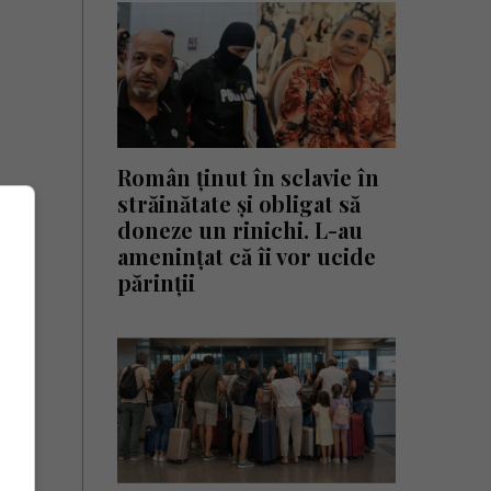
Român ținut în sclavie în
străinătate și obligat să
doneze un rinichi. L-au
amenințat că îi vor ucide
părinții