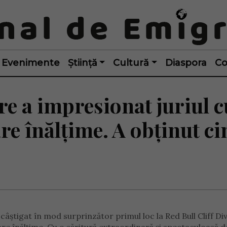
Evenimente
Știință
Cultură
Diaspora
Co
e a impresionat juriul c
re înălțime. A obținut ci
âștigat în mod surprinzător primul loc la Red Bull Cliff Div