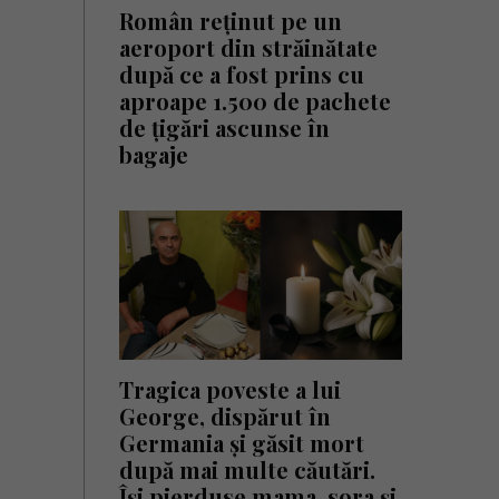
Român reținut pe un
aeroport din străinătate
după ce a fost prins cu
aproape 1.500 de pachete
de țigări ascunse în
bagaje
Tragica poveste a lui
George, dispărut în
Germania și găsit mort
după mai multe căutări.
Își pierduse mama, sora și