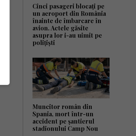
Cinci pasageri blocați pe
un aeroport din România
înainte de îmbarcare în
avion. Actele găsite
asupra lor i-au uimit pe
polițiști
Muncitor român din
Spania, mort într-un
accident pe șantierul
stadionului Camp Nou