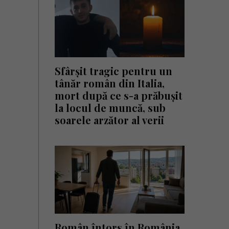
Sfârșit tragic pentru un
tânăr român din Italia,
mort după ce s-a prăbușit
la locul de muncă, sub
soarele arzător al verii
Român întors în România