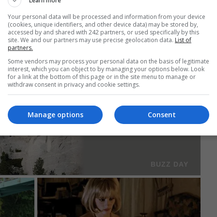
Learn more
Your personal data will be processed and information from your device
(cookies, unique identifiers, and other device data) may be stored by,
accessed by and shared with 242 partners, or used specifically by this
site. We and our partners may use precise geolocation data.
List of
partners.
Some vendors may process your personal data on the basis of legitimate
interest, which you can object to by managing your options below. Look
for a link at the bottom of this page or in the site menu to manage or
withdraw consent in privacy and cookie settings.
Manage options
Consent