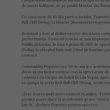
campionatul mondial de sărituri în apă de la ma
de metri înălțime, de pe podul Mostar din Bosnia
Cu cinci note de 10 din partea juriului, Popovic
Bull Cliff Diving, la Mostar (Bosnia&Hertegovin
Românul a fost al doilea sportiv din istora co
performanță. Săritorul român se mai impusese î
Dublin (Irlanda), în fața a peste 85.000 de spec
(Italia), la sfârșitul lunii mai, când își fisurase 
concurs.
Constantin Popovici are 30 de ani și o activitat
decis să participe contra cost la spectacole de 
contract cu Cirque du Soleil în Las Vegas, apoi
să ajungă în seria Red Bull Cliff Diving, acolo u
„Este foarte mult antrenament la mijloc. Trebui
greșită poate duce la accidentări grave. Viteza
km/h.”, declara Popovici pentru sport.ro.