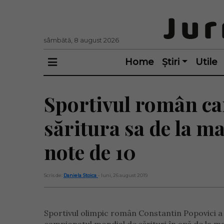
sâmbătă, 8 august 2026
Home
Știri
Utile
Sportivul român car
săritura sa de la ma
note de 10
Scris de:
Daniela Stoica
- luni, 26 august 2019
Sportivul olimpic român Constantin Popovici a c