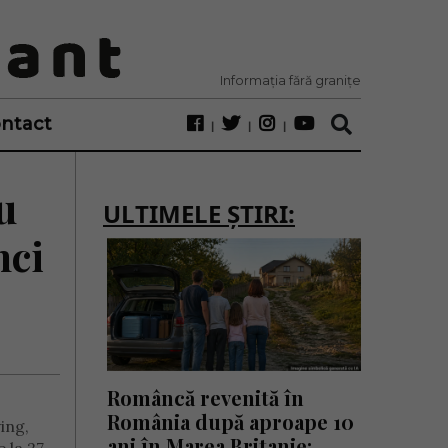
Informația fără granițe
ntact
u
ULTIMELE ȘTIRI:
nci
Româncă revenită în
România după aproape 10
ing,
ani în Marea Britanie: