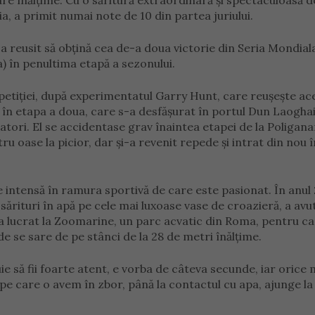
re înălțime. Cu o săritură extraordinară și spectaculoasă de
, a primit numai note de 10 din partea juriului.
i a reusit să obțină cea de-a doua victorie din Seria Mondial
a) în penultima etapă a sezonului.
mpetiției, după experimentatul Garry Hunt, care reușește ac
n etapa a doua, care s-a desfășurat în portul Dun Laoghai
tatori. El se accidentase grav înaintea etapei de la Poligan
patru oase la picior, dar și-a revenit repede și intrat din nou 
e intensă în ramura sportivă de care este pasionat. În anul 
sărituri în apă pe cele mai luxoase vase de croazieră, a avu
 a lucrat la Zoomarine, un parc acvatic din Roma, pentru ca
nde se sare de pe stânci de la 28 de metri înălțime.
e să fii foarte atent, e vorba de câteva secunde, iar orice
 pe care o avem în zbor, până la contactul cu apa, ajunge l