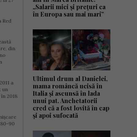
 la 27
„Salarii mici și prețuri ca
în Europa sau mai mari”
a Red
eastă
re, din
ano
în
Ultimul drum al Danielei,
2011 a
mama româncă ucisă în
t un
Italia și ascunsă în lada
 în 2018
unui pat. Anchetatorii
cred că a fost lovită în cap
și apoi sufocată
 mișcare
a 80-90