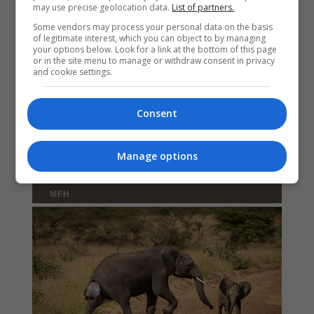
may use precise geolocation data.
List of partners.
Some vendors may process your personal data on the basis
of legitimate interest, which you can object to by managing
your options below. Look for a link at the bottom of this page
or in the site menu to manage or withdraw consent in privacy
and cookie settings.
Consent
Manage options