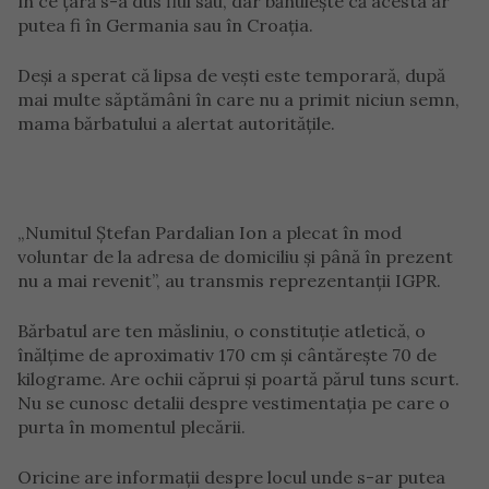
în ce țară s-a dus fiul său, dar bănuiește că acesta ar
putea fi în Germania sau în Croația.
Deși a sperat că lipsa de vești este temporară, după
mai multe săptămâni în care nu a primit niciun semn,
mama bărbatului a alertat autoritățile.
„Numitul Ștefan Pardalian Ion a plecat în mod
voluntar de la adresa de domiciliu și până în prezent
nu a mai revenit”, au transmis reprezentanții IGPR.
Bărbatul are ten măsliniu, o constituție atletică, o
înălțime de aproximativ 170 cm și cântărește 70 de
kilograme. Are ochii căprui și poartă părul tuns scurt.
Nu se cunosc detalii despre vestimentația pe care o
purta în momentul plecării.
Oricine are informații despre locul unde s-ar putea