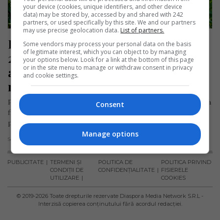
your device (cookies, unique identifiers, and other device
data) may be stored by, accessed by and shared with 242
partners, or used specifically by this site. We and our partners
may use precise geolocation data.
List of partners.
Horoscopul săptămânii 20-26 iunie 
Some vendors may process your personal data on the basis
of legitimate interest, which you can object to by managing
2022. Înclinația pentru aventurile 
your options below. Look for a link at the bottom of this page
or in the site menu to manage or withdraw consent in privacy
amoroase va crește, vă veți dori 
and cookie settings.
noutate, sentimente vii
Pe parcursul acestei săptămâni, activitatea în viața personală a
Consent
fiecăruia va crește. Pentru celibatari, cunoștințele ocazionale
pot duce la începutul…
Manage options
Scris de Redacția Jurnal de Emigrant
- duminică, 19 iunie 2022
PUBLICITATE
TERMENI ȘI
POLITICA DE
POLITICA PRIVIND
CONDIȚII DE
CONFIDENȚIALITATE
FISIERELE
UTILIZARE
COOKIES
© 2019-
2026
Toate drepturile rezervate Diaspora Media Network S.R.L -
Interzisă copierea conținutului fără acordul redacției.