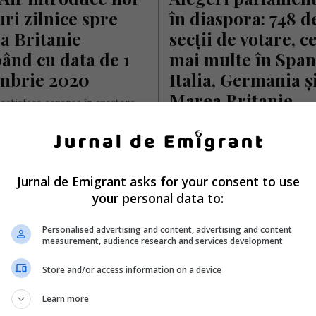
ri zilnice spre 
în diaspora: 748 de
 Britanie 
secții de votare, ce
ând cu data de 1 
mai multe în Spani
mbrie 2020
Italia, Germania și
Marea Britanie
satisface cererea în creștere
uta București Otopeni – Londra
Ministerul Afacerilor Externe a
, Blue Air adaugă două zboruri
transmis astăzi, 16 noiembrie 2
mână,…
către Autoritatea Electorală
Permanentă, în conformitate c
ela Stoica
- marți, 24 noiembrie 2020
Jurnal de Emigrant asks for your consent to use
prevederile art. 23 din…
your personal data to:
Scris de Daniela Stoica
- luni, 16 noiembrie 
Personalised advertising and content, advertising and content
measurement, audience research and services development
Store and/or access information on a device
Learn more