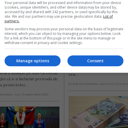
Your personal data will be processed and information from your device
de la guvernul 
(cookies, unique identifiers, and other device data) may be stored by,
accessed by and shared with 242 partners, or used specifically by this
niei pentru 
site. We and our partners may use precise geolocation data.
List of
Solstițiul de vară 
partners.
ctele românilor 
Duminică 21 iunie 
Some vendors may process your personal data on the basis of legitimate
iaspora. 
interest, which you can object to by managing your options below. Look
mai lungă zi din ac
for a link at the bottom of this page or in the site menu to manage or
iciarii sunt din 
withdraw consent in privacy and cookie settings.
an
, Spania, 
nia și alte țări
Solstițiul de vară 2020 are loc 
Manage options
Consent
21 iunie, când din punct de ved
entul pentru Românii de
astronomic începe anotimpul v
eni a anunțat pe site-ul oficial
cea…
uției că s-a încheiat perioada de
 a proiectelor…
Scris de Daniela Stoica
- duminică, 21 iunie 
ela Stoica
- luni, 14 septembrie 2020