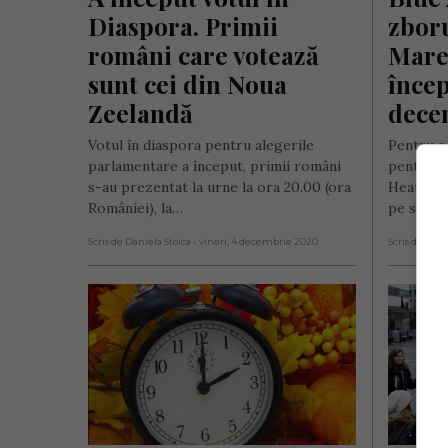
Diaspora. Primii 
zboru
români care votează 
Marea
sunt cei din Noua 
încep
Zeelandă
dece
Votul în diaspora pentru alegerile
Pentru a 
parlamentare a început, primii români
pentru r
s-au prezentat la urne la ora 20.00 (ora
Heathrow
României), la…
pe săptă
Scris de Daniela Stoica
- vineri, 4 decembrie 2020
Scris de Dani