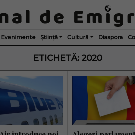
Evenimente
Știință
Cultură
Diaspora
Co
ETICHETĂ:
2020
Air introduce noi 
Alegeri parlament