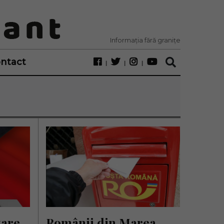
Informația fără granițe
ntact
are 
Românii din Marea 