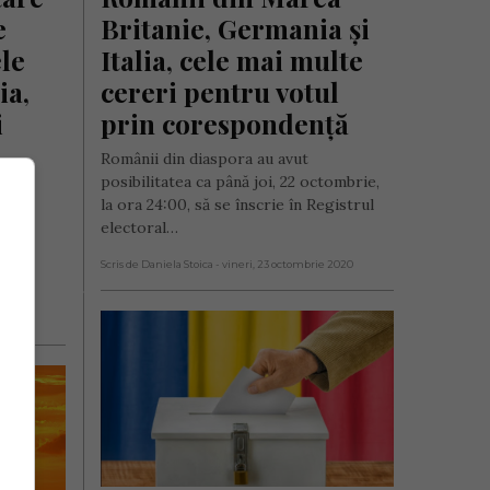
 
Britanie, Germania și 
le 
Italia, cele mai multe 
a, 
cereri pentru votul 
 
prin corespondență
Românii din diaspora au avut
posibilitatea ca până joi, 22 octombrie,
la ora 24:00, să se înscrie în Registrul
020,
electoral…
u
Scris de Daniela Stoica
- vineri, 23 octombrie 2020
2020