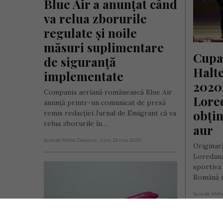
Blue Air a anunțat când 
va relua zborurile 
regulate și noile 
măsuri suplimentare 
Cupa
de siguranță 
Halte
implementate
2020
Compania aeriană românească Blue Air
Lore
anunță printr-un comunicat de presă
obțin
remis redacției Jurnal de Emigrant că va
relua zborurile în…
aur
Scris de Mihai Diaconu
- luni, 25 mai 2020
Originar
Loredana
sportiva 
Română d
Scris de Mih