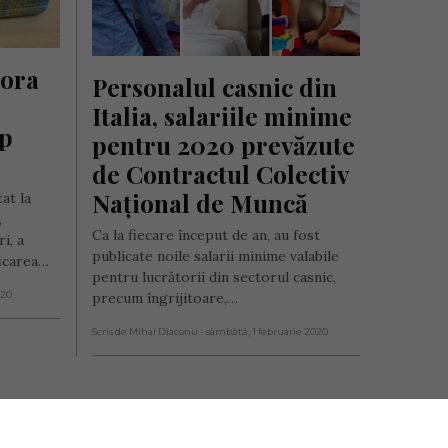
ora 
Personalul casnic din 
Italia, salariile minime 
p 
pentru 2020 prevăzute 
de Contractul Colectiv 
Național de Muncă
at la
,
Ca la fiecare început de an, au fost
i, a
publicate noile salarii minime valabile
ficarea…
pentru lucrătorii din sectorul casnic,
020
precum îngrijitoare,…
Scris de Mihai Diaconu
- sâmbătă, 1 februarie 2020