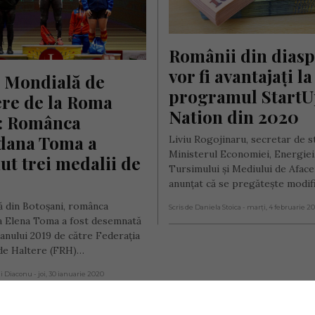
Românii din diasp
vor fi avantajați la 
 Mondială de 
programul StartU
re de la Roma 
Nation din 2020
: Românca 
dana Toma a 
Liviu Rogojinaru, secretar de st
Ministerul Economiei, Energiei
ut trei medalii de 
Tursimului şi Mediului de Afacer
anunţat că se pregăteşte modi
ă din Botoșani, românca
Scris de Daniela Stoica
- marți, 4 februarie 2
 Elena Toma a fost desemnată
anului 2019 de către Federația
e Haltere (FRH)…
ai Diaconu
- joi, 30 ianuarie 2020