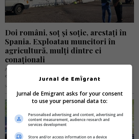
Doi români, soț și soție, arestați în 
Spania. Exploatau muncitori în 
agricultură, mulți dintre ei 
conaționali
Agenții de la Garda Civilă din Alicante, o provincie din sud-
estul Spaniei, au arestat joi, 14 ianuarie 2021, doi cetățeni…
Scris de Mihai Diaconu
- joi, 14 ianuarie 2021
Jurnal de Emigrant asks for your consent
to use your personal data to:
Personalised advertising and content, advertising and
content measurement, audience research and
services development
Store and/or access information on a device