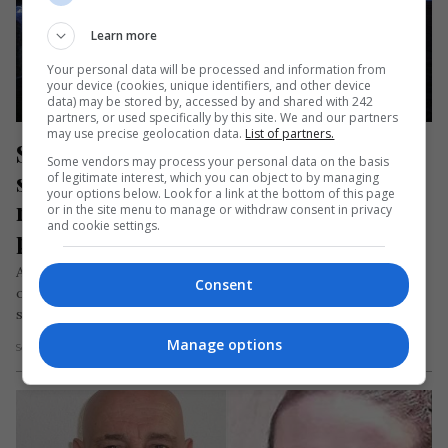
Learn more
Your personal data will be processed and information from
your device (cookies, unique identifiers, and other device
data) may be stored by, accessed by and shared with 242
partners, or used specifically by this site. We and our partners
may use precise geolocation data.
List of partners.
Spania: Au schimbat în mod ilegal 
Some vendors may process your personal data on the basis
sute de permise de conducere 
of legitimate interest, which you can object to by managing
your options below. Look for a link at the bottom of this page
românești în permise spaniole. 13 
or in the site menu to manage or withdraw consent in privacy
and cookie settings.
persoane arestate
Agenții Poliției Naționale din Spania au destructurat o
Consent
organizație din orașul Alicante (Valencia) care se ocupa cu
schimbarea ilegală de…
Manage options
Scris de Daniela Stoica
- vineri, 11 decembrie 2020