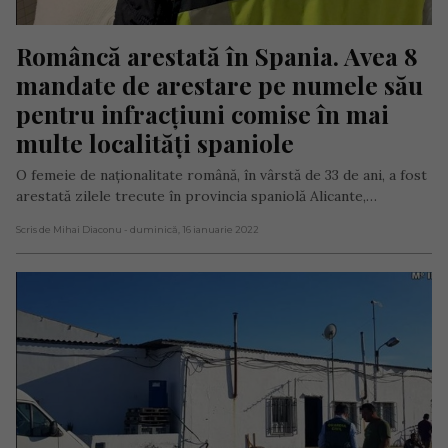
Româncă arestată în Spania. Avea 8 
mandate de arestare pe numele său 
pentru infracțiuni comise în mai 
multe localități spaniole
O femeie de naționalitate română, în vârstă de 33 de ani, a fost
arestată zilele trecute în provincia spaniolă Alicante,…
Scris de Mihai Diaconu
- duminică, 16 ianuarie 2022