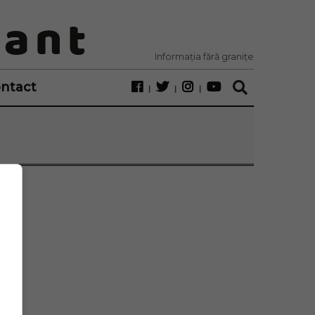
Informația fără granițe
ntact