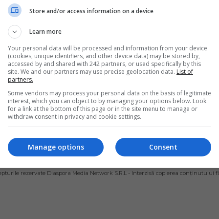
Store and/or access information on a device
Learn more
Your personal data will be processed and information from your device
(cookies, unique identifiers, and other device data) may be stored by,
accessed by and shared with 242 partners, or used specifically by this
site. We and our partners may use precise geolocation data.
List of
partners.
Some vendors may process your personal data on the basis of legitimate
interest, which you can object to by managing your options below. Look
for a link at the bottom of this page or in the site menu to manage or
withdraw consent in privacy and cookie settings.
Manage options
Consent
ȘI CONDIȚII DE UTILIZARE
POLITICA DE CONFIDENȚIALITATE
POLITICA PRIV
pturile rezervate Diaspora Media Network S.R.L - Interzisă copierea conținutului f