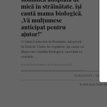
mică în străinătate, își 
caută mama biologică. 
„Vă mulțumesc 
anticipat pentru 
ajutor!”
O tânără născută în România, adoptată
în Statele Unite în copilărie, își caută cu
disperare familia biologică, sperând ca
rețelele…
Scris de Daniela Stoica
- joi, 30 octombrie 2025
PUBLICITATE
TERMENI 
© 2019-
2026
Toate dre