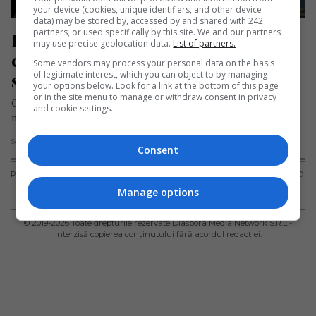
your device (cookies, unique identifiers, and other device
data) may be stored by, accessed by and shared with 242
partners, or used specifically by this site. We and our partners
Româncă de 18 ani, dispărută după 
may use precise geolocation data.
List of partners.
ce a plecat cu avionul din Anglia 
Some vendors may process your personal data on the basis
of legitimate interest, which you can object to by managing
spre România
your options below. Look for a link at the bottom of this page
or in the site menu to manage or withdraw consent in privacy
Ghizela Almaș, o tânără de 18 ani din județul Cluj, este de
and cookie settings.
negăsit după ce, la data de 25 ianuarie…
Scris de Mihai Diaconu
- marți, 28 ianuarie 2025
Consent
PUBLICITATE
TERMENI ȘI
POLITICA DE
POLITICA PRIVIND
CONDIȚII DE
CONFIDENȚIALITATE
FISIERELE
Manage options
UTILIZARE
COOKIES
© 2019-
2026
Toate drepturile rezervate Diaspora Media Network S.R.L -
Interzisă copierea conținutului fără acordul redacției.