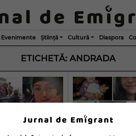
Evenimente
Știință
Cultură
Diaspora
Co
ETICHETĂ:
ANDRADA
da a murit într-
Româncă adoptată