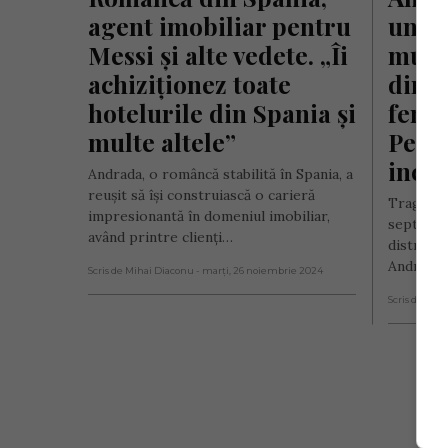
agent imobiliar pentru 
un gr
Messi și alte vedete. „Îi 
munc
achiziționez toate 
din n
hotelurile din Spania și 
femei
multe altele”
Pedea
incul
Andrada, o româncă stabilită în Spania, a
reușit să își construiască o carieră
Tragedia
impresionantă în domeniul imobiliar,
septembr
având printre clienți…
distracț
Andrada 
Scris de Mihai Diaconu
- marți, 26 noiembrie 2024
Scris de Mih