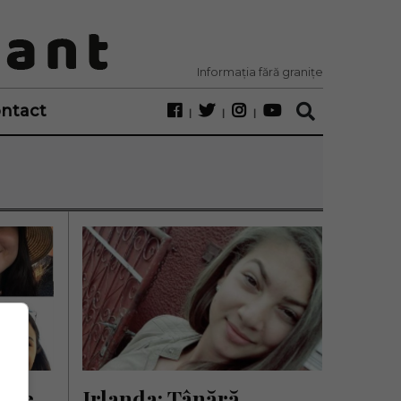
Informația fără granițe
ntact
 de 
Irlanda: Tânără 