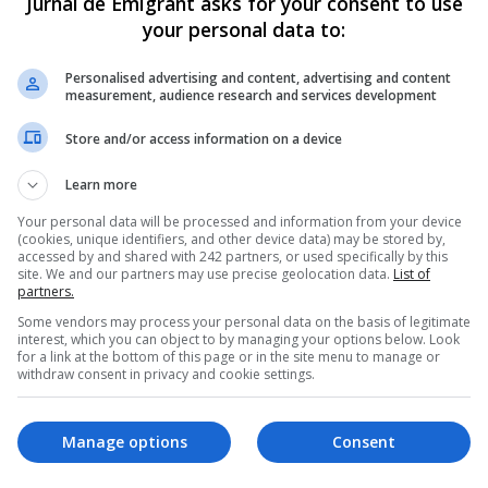
Jurnal de Emigrant asks for your consent to use
av accident de 
mică în străinătate 
your personal data to:
ă în Germania 
caută mama biolog
Personalised advertising and content, advertising and content
eglijența unei 
„Acum sunt și eu 
measurement, audience research and services development
i germane. 
mămică, vreau să-
Store and/or access information on a device
psa primită de 
cunosc familia”
pată
Learn more
O tânără de origine română, în 
22 de ani, care a fost adoptată 
 s-a petrecut pe data de 29
Your personal data will be processed and information from your device
din România de…
(cookies, unique identifiers, and other device data) may be stored by,
ie 2020, într-un parc de
accessed by and shared with 242 partners, or used specifically by this
ii din Potsdam, Germania, unde
site. We and our partners may use precise geolocation data.
List of
Scris de Mihai Diaconu
- luni, 14 septembri
C., o…
partners.
Some vendors may process your personal data on the basis of legitimate
ai Diaconu
- luni, 12 octombrie 2020
interest, which you can object to by managing your options below. Look
for a link at the bottom of this page or in the site menu to manage or
withdraw consent in privacy and cookie settings.
Manage options
Consent