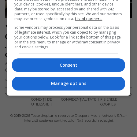
your device (cookies, unique identifiers, and other device
data) may be stored by, accessed by and shared with 242
partners, or used specifically by this site. We and our partners
may use precise geolocation data.
List of partners.
Nou magazin românesc în 
Some vendors may process your personal data on the basis
of legitimate interest, which you can object to by managing
Germania, deschis de o conațională: 
your options below. Look for a link at the bottom of this page
or in the site menu to manage or withdraw consent in privacy
„Avem produse tradiționale, așa 
and cookie settings.
cum făceau bunicii noștri”
Andreea Sacota, o româncă în vârstă de 46 de ani, stabilită în
Consent
Germania de 16 ani, a deschis un nou…
Scris de Daniela Stoica
- vineri, 30 august 2024
Manage options
PUBLICITATE
TERMENI ȘI
POLITICA DE
POLITICA PRIVIND
CONDIȚII DE
CONFIDENȚIALITATE
FISIERELE
UTILIZARE
COOKIES
© 2019-
2026
Toate drepturile rezervate Diaspora Media Network S.R.L -
Interzisă copierea conținutului fără acordul redacției.