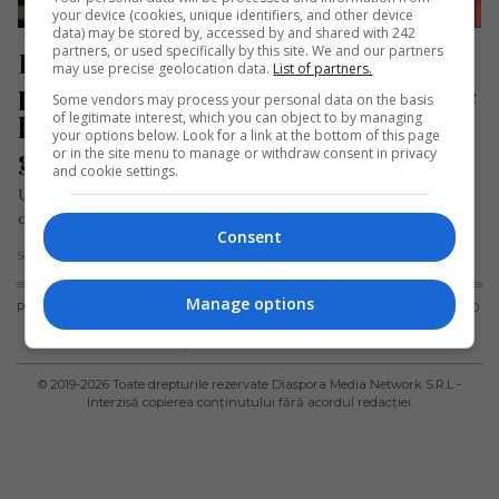
your device (cookies, unique identifiers, and other device
data) may be stored by, accessed by and shared with 242
partners, or used specifically by this site. We and our partners
Român din Spania explică din ce 
may use precise geolocation data.
List of partners.
profesie se câștigă 5.000 de euro pe 
Some vendors may process your personal data on the basis
of legitimate interest, which you can object to by managing
lună. „E o muncă murdară, o muncă 
your options below. Look for a link at the bottom of this page
grea”
or in the site menu to manage or withdraw consent in privacy
and cookie settings.
Un român în vârstă de 35 de ani, stabilit în Spania, a povestit
cum a ajuns de la un simplu…
Consent
Scris de Daniela Stoica
- duminică, 9 noiembrie 2025
Manage options
PUBLICITATE
TERMENI ȘI
POLITICA DE
POLITICA PRIVIND
CONDIȚII DE
CONFIDENȚIALITATE
FISIERELE
UTILIZARE
COOKIES
© 2019-
2026
Toate drepturile rezervate Diaspora Media Network S.R.L -
Interzisă copierea conținutului fără acordul redacției.