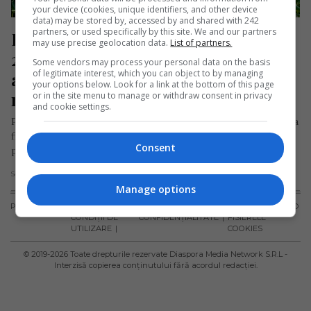
your device (cookies, unique identifiers, and other device
data) may be stored by, accessed by and shared with 242
partners, or used specifically by this site. We and our partners
Horoscopul săptămânii 20-26 iunie 
may use precise geolocation data.
List of partners.
2022. Înclinația pentru aventurile 
Some vendors may process your personal data on the basis
of legitimate interest, which you can object to by managing
amoroase va crește, vă veți dori 
your options below. Look for a link at the bottom of this page
noutate, sentimente vii
or in the site menu to manage or withdraw consent in privacy
and cookie settings.
Pe parcursul acestei săptămâni, activitatea în viața personală a
fiecăruia va crește. Pentru celibatari, cunoștințele ocazionale
Consent
pot duce la începutul…
Scris de Redacția Jurnal de Emigrant
- duminică, 19 iunie 2022
Manage options
PUBLICITATE
TERMENI ȘI
POLITICA DE
POLITICA PRIVIND
CONDIȚII DE
CONFIDENȚIALITATE
FISIERELE
UTILIZARE
COOKIES
© 2019-
2026
Toate drepturile rezervate Diaspora Media Network S.R.L -
Interzisă copierea conținutului fără acordul redacției.