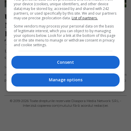
your device (cookies, unique identifiers, and other device
data) may be stored by, accessed by and shared with 242
partners, or used specifically by this site. We and our partners
Un tânăr român a fost găsit mort pe 
may use precise geolocation data.
List of partners.
Muntele Athos cu o icoană în mână. 
Some vendors may process your personal data on the basis
of legitimate interest, which you can object to by managing
Era absolvent al Facultății de 
your options below. Look for a link at the bottom of this page
Teologie
or in the site menu to manage or withdraw consent in privacy
and cookie settings.
Un tânăr român în vârstă de 28 de ani, care absolvise de
curând Facultatea de Teologie din București, a fost…
Consent
Scris de Daniela Stoica
- vineri, 13 decembrie 2019
Manage options
PUBLICITATE
TERMENI ȘI
POLITICA DE
POLITICA PRIVIND
CONDIȚII DE
CONFIDENȚIALITATE
FISIERELE
UTILIZARE
COOKIES
© 2019-
2026
Toate drepturile rezervate Diaspora Media Network S.R.L -
Interzisă copierea conținutului fără acordul redacției.