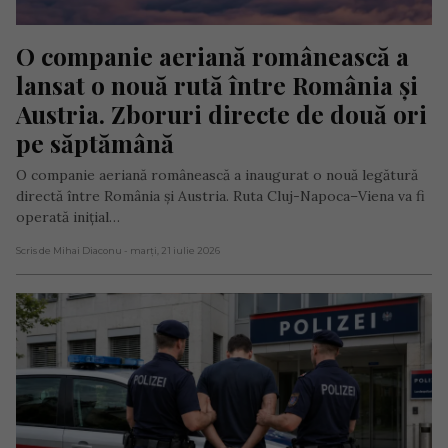
O companie aeriană românească a 
lansat o nouă rută între România și 
Austria. Zboruri directe de două ori 
pe săptămână
O companie aeriană românească a inaugurat o nouă legătură
directă între România și Austria. Ruta Cluj-Napoca–Viena va fi
operată inițial…
Scris de Mihai Diaconu
- marți, 21 iulie 2026