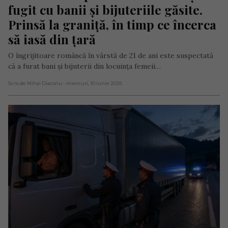
fugit cu banii și bijuteriile găsite. 
Prinsă la graniță, în timp ce încerca 
să iasă din țară
O îngrijitoare româncă în vârstă de 21 de ani este suspectată
că a furat bani și bijuterii din locuința femeii…
Scris de Mihai Diaconu
- miercuri, 10 iunie 2026