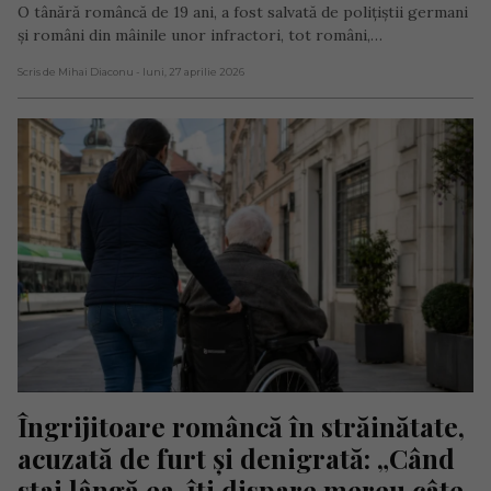
O tânără româncă de 19 ani, a fost salvată de polițiștii germani
și români din mâinile unor infractori, tot români,…
Scris de Mihai Diaconu
- luni, 27 aprilie 2026
Îngrijitoare româncă în străinătate, 
acuzată de furt și denigrată: „Când 
stai lângă ea, îți dispare mereu câte 