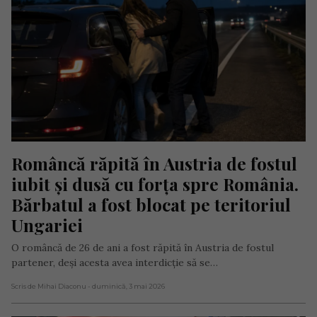
Româncă răpită în Austria de fostul 
iubit și dusă cu forța spre România. 
Bărbatul a fost blocat pe teritoriul 
Ungariei
O româncă de 26 de ani a fost răpită în Austria de fostul
partener, deși acesta avea interdicție să se…
Scris de Mihai Diaconu
- duminică, 3 mai 2026