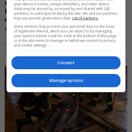
care a plecat pe jos în Spania, a 
your device (cookies, unique identifiers, and other device
trecut prin frig, foamete, arest și 
data) may be stored by, accessed by and shared with 242
partners, or used specifically by this site. We and our partners
expulzare, iar astăzi este un 
may use precise geolocation data.
List of partners.
antreprenor de succes
Some vendors may process your personal data on the basis
of legitimate interest, which you can object to by managing
your options below. Look for a link at the bottom of this page
Un român plecat dintr-un sat din Sălaj a trecut prin frig,
or in the site menu to manage or withdraw consent in privacy
foamete, păduri dese, arest și expulzare înainte să reușească…
and cookie settings.
Scris de Mihai Diaconu
- joi, 14 mai 2026
Consent
Manage options