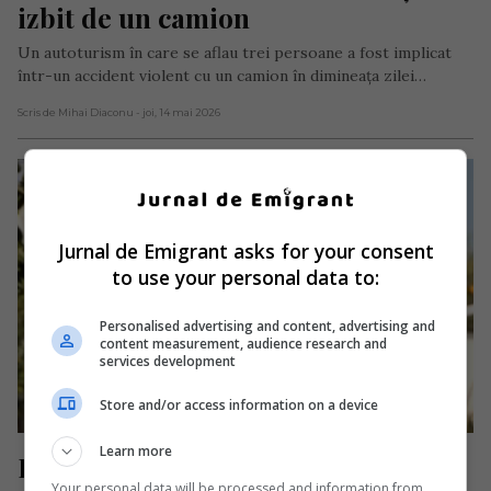
izbit de un camion
Un autoturism în care se aflau trei persoane a fost implicat
într-un accident violent cu un camion în dimineața zilei…
Scris de Mihai Diaconu
- joi, 14 mai 2026
Jurnal de Emigrant asks for your consent
to use your personal data to:
Personalised advertising and content, advertising and
content measurement, audience research and
services development
Store and/or access information on a device
Learn more
Incredibila poveste a românului 
Your personal data will be processed and information from