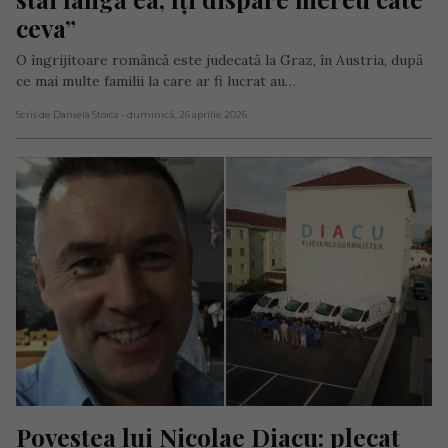
ceva”
O îngrijitoare româncă este judecată la Graz, în Austria, după
ce mai multe familii la care ar fi lucrat au…
Scris de Daniela Stoica
- duminică, 26 aprilie 2026
Povestea lui Nicolae Diacu: plecat 