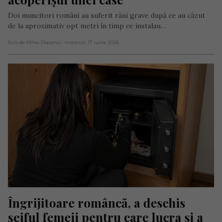
Doi muncitori români au suferit răni grave după ce au căzut
de la aproximativ opt metri în timp ce instalau…
Scris de Mihai Diaconu
- miercuri, 17 iunie 2026
Îngrijitoare româncă, a deschis 
seiful femeii pentru care lucra și a 