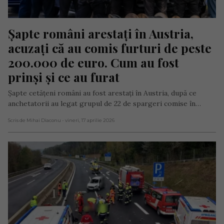
Șapte români arestați în Austria, 
acuzați că au comis furturi de peste 
200.000 de euro. Cum au fost 
prinși și ce au furat
Șapte cetățeni români au fost arestați în Austria, după ce
anchetatorii au legat grupul de 22 de spargeri comise în…
Scris de Mihai Diaconu
- vineri, 17 aprilie 2026