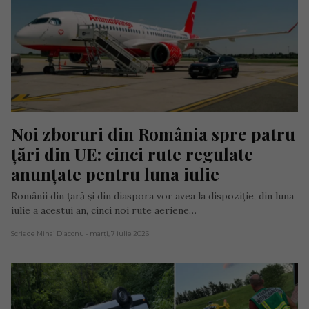
Noi zboruri din România spre patru 
țări din UE: cinci rute regulate 
anunțate pentru luna iulie
Românii din țară și din diaspora vor avea la dispoziție, din luna
iulie a acestui an, cinci noi rute aeriene…
Scris de Mihai Diaconu
- marți, 7 iulie 2026