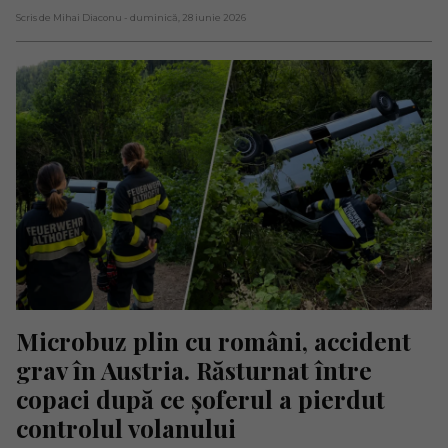
Scris de Mihai Diaconu
- duminică, 28 iunie 2026
Microbuz plin cu români, accident 
grav în Austria. Răsturnat între 
copaci după ce șoferul a pierdut 
controlul volanului