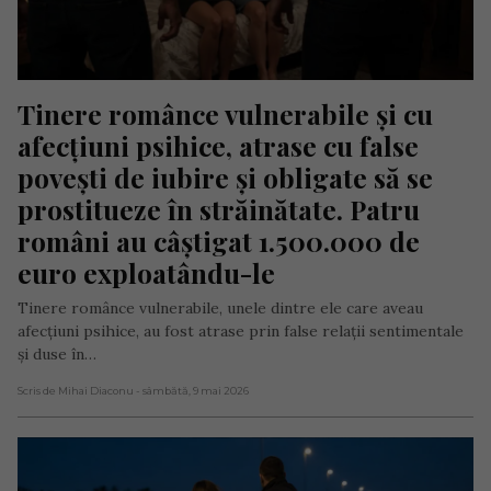
Tinere românce vulnerabile și cu 
afecțiuni psihice, atrase cu false 
povești de iubire și obligate să se 
prostitueze în străinătate. Patru 
români au câștigat 1.500.000 de 
euro exploatându-le
Tinere românce vulnerabile, unele dintre ele care aveau
afecțiuni psihice, au fost atrase prin false relații sentimentale
și duse în…
Scris de Mihai Diaconu
- sâmbătă, 9 mai 2026