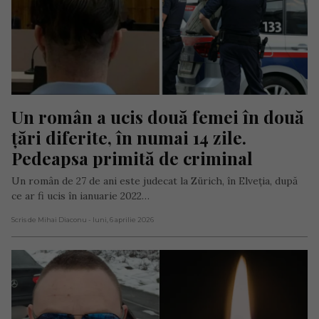
Un român a ucis două femei în două 
țări diferite, în numai 14 zile. 
Pedeapsa primită de criminal
Un român de 27 de ani este judecat la Zürich, în Elveția, după
ce ar fi ucis în ianuarie 2022…
Scris de Mihai Diaconu
- luni, 6 aprilie 2026