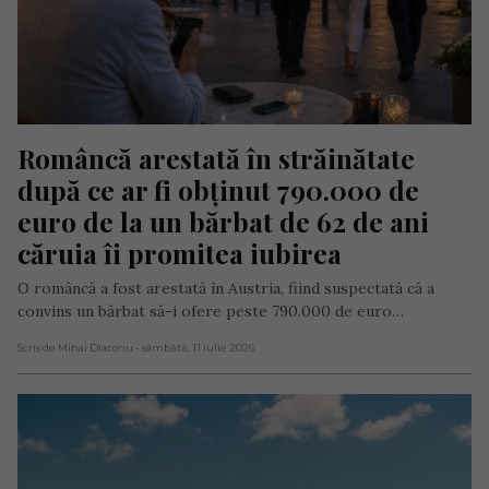
Româncă arestată în străinătate 
după ce ar fi obținut 790.000 de 
euro de la un bărbat de 62 de ani 
căruia îi promitea iubirea
O româncă a fost arestată în Austria, fiind suspectată că a
convins un bărbat să-i ofere peste 790.000 de euro…
Scris de Mihai Diaconu
- sâmbătă, 11 iulie 2026