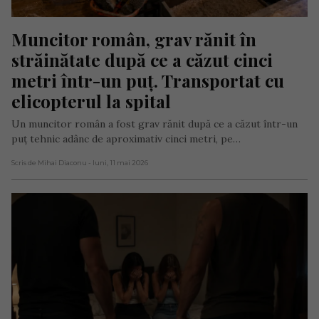
Muncitor român, grav rănit în 
străinătate după ce a căzut cinci 
metri într-un puț. Transportat cu 
elicopterul la spital
Un muncitor român a fost grav rănit după ce a căzut într-un
puț tehnic adânc de aproximativ cinci metri, pe…
Scris de Mihai Diaconu
- luni, 11 mai 2026