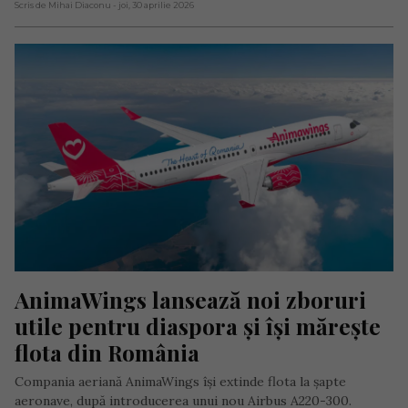
Scris de Mihai Diaconu
- joi, 30 aprilie 2026
AnimaWings lansează noi zboruri 
utile pentru diaspora și își mărește 
flota din România
Compania aeriană AnimaWings își extinde flota la șapte
aeronave, după introducerea unui nou Airbus A220-300.