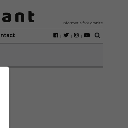
Informația fără granițe
ntact