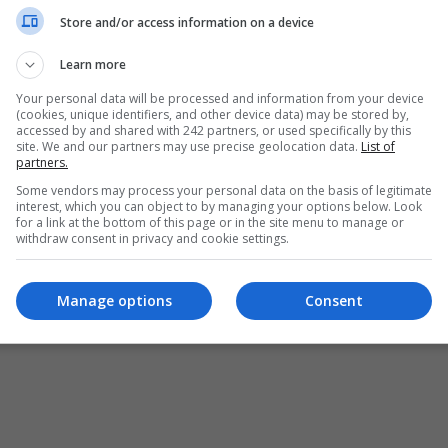
Store and/or access information on a device
Learn more
Your personal data will be processed and information from your device
(cookies, unique identifiers, and other device data) may be stored by,
accessed by and shared with 242 partners, or used specifically by this
site. We and our partners may use precise geolocation data.
List of
partners.
Some vendors may process your personal data on the basis of legitimate
interest, which you can object to by managing your options below. Look
for a link at the bottom of this page or in the site menu to manage or
withdraw consent in privacy and cookie settings.
ȘI CONDIȚII DE UTILIZARE
POLITICA DE CONFIDENȚIALITATE
POLITICA PRIV
pturile rezervate Diaspora Media Network S.R.L - Interzisă copierea conținutului f
Manage options
Consent