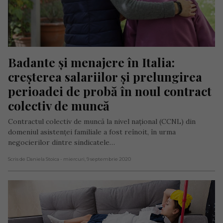
Badante și menajere în Italia: 
creșterea salariilor și prelungirea 
perioadei de probă în noul contract 
colectiv de muncă
Contractul colectiv de muncă la nivel național (CCNL) din
domeniul asistenței familiale a fost reînoit, în urma
negocierilor dintre sindicatele…
Scris de Daniela Stoica
- miercuri, 9 septembrie 2020