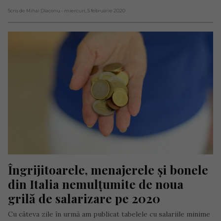
Scris de Mihai Diaconu
- miercuri, 5 februarie 2020
Îngrijitoarele, menajerele și bonele 
din Italia nemulțumite de noua 
grilă de salarizare pe 2020
Cu câteva zile în urmă am publicat tabelele cu salariile minime