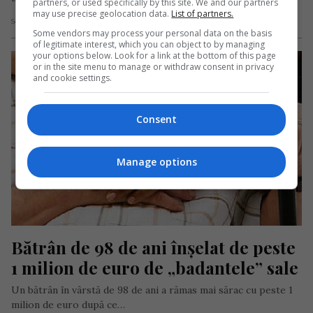
partners, or used specifically by this site. We and our partners
may use precise geolocation data.
List of partners.
Scris de Daniela Stoica
- luni, 11 mai 2020
Some vendors may process your personal data on the basis
of legitimate interest, which you can object to by managing
your options below. Look for a link at the bottom of this page
or in the site menu to manage or withdraw consent in privacy
and cookie settings.
Consent
Manage options
Bătrân de 98 de ani înșelat de peste 
1 milion de euro de „badantele” sale
Un bătrân în vârstă de 98 de ani a rămas mai sărac cu peste 1
milion de euro după ce…