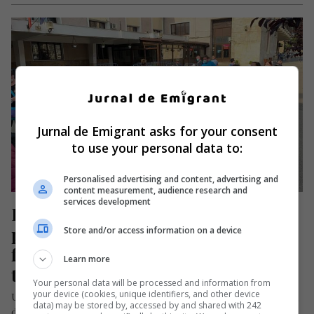
Jurnal de Emigrant asks for your consent
to use your personal data to:
Personalised advertising and content, advertising and
content measurement, audience research and
services development
Primul tren cu îngrijitori români a 
plecat spre Austria. Pasagerii au 
Store and/or access information on a device
fost obligați să poarte măști pe 
Learn more
timpul călătoriei
Your personal data will be processed and information from
your device (cookies, unique identifiers, and other device
Un număr de 74 de cetățeni români au plecat duminică, 10 mai,
data) may be stored by, accessed by and shared with 242
din Gara de Nord a orașului Timișoara cu…