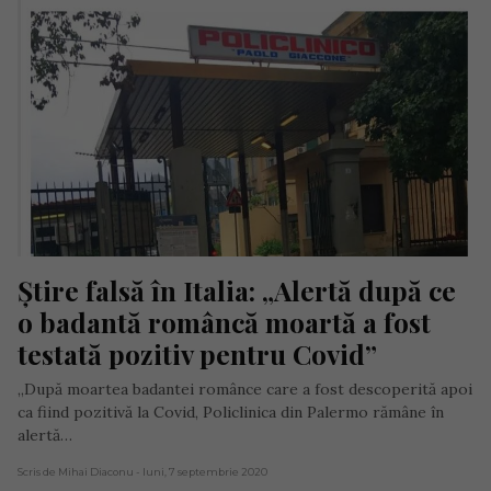
Știre falsă în Italia: „Alertă după ce 
o badantă româncă moartă a fost 
testată pozitiv pentru Covid”
„După moartea badantei românce care a fost descoperită apoi
ca fiind pozitivă la Covid, Policlinica din Palermo rămâne în
alertă…
Scris de Mihai Diaconu
- luni, 7 septembrie 2020