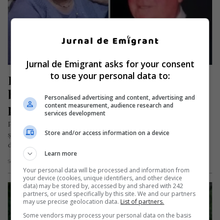
Jurnal de Emigrant asks for your consent
to use your personal data to:
Badantă ucisă în Italia de fratele 
bătrânei asistate. Criminalul a 
Personalised advertising and content, advertising and
primit o pedeapsă cu reducere
content measurement, audience research and
services development
Pellegrino Reibaldi, un pensionar italian în vârstă de 83 de ani
Store and/or access information on a device
și originar din localitatea Torre Annunziata, provincia Napoli
din…
Learn more
Scris de Mihai Diaconu
- joi, 27 iunie 2024
Your personal data will be processed and information from
your device (cookies, unique identifiers, and other device
data) may be stored by, accessed by and shared with 242
partners, or used specifically by this site. We and our partners
may use precise geolocation data.
List of partners.
Some vendors may process your personal data on the basis