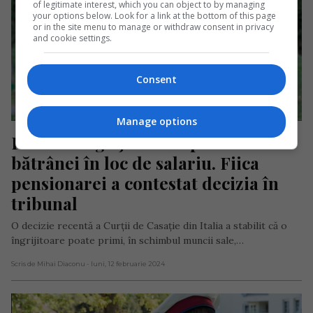
of legitimate interest, which you can object to by managing
your options below. Look for a link at the bottom of this page
or in the site menu to manage or withdraw consent in privacy
and cookie settings.
Consent
Manage options
Italia: O îngrijitoare a primit casa 
bătrânei în loc de salariu. Fiica 
pensionarei a contestat decizia în 
tribunal
O decizie recentă a Curții de Casație din Italia a stabilit că o
îngrijitoare poate primi, în schimbul muncii sale,…
Scris de Mihai Diaconu
- luni, 12 februarie 2024