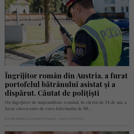
Îngrijitor român din Austria, a furat 
portofelul bătrânului asistat și a 
dispărut. Căutat de polițiști
Un îngrijitor de naționalitate română, în vârstă de 34 de ani, a
furat câteva sute de euro bătrânului de 89…
Scris de Redacția Jurnal de Emigrant
- marți, 2 mai 2023