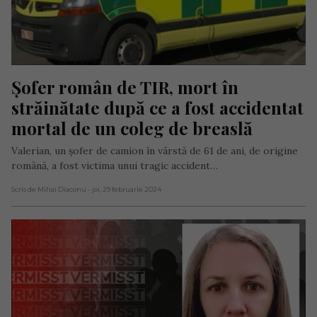
Șofer român de TIR, mort în 
străinătate după ce a fost accidentat 
mortal de un coleg de breaslă
Valerian, un șofer de camion în vârstă de 61 de ani, de origine
română, a fost victima unui tragic accident…
Scris de Mihai Diaconu
- joi, 29 februarie 2024