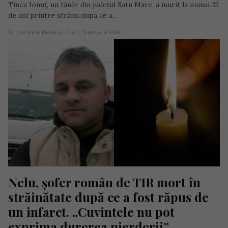
Tincu Ionuț, un tânăr din județul Satu Mare, a murit la numai 32
de ani printre străini după ce a…
Scris de Mihai Diaconu
- marți, 13 ianuarie 2026
Nelu, șofer român de TIR mort în 
străinătate după ce a fost răpus de 
un infarct. „Cuvintele nu pot 
exprima durerea pierderii”