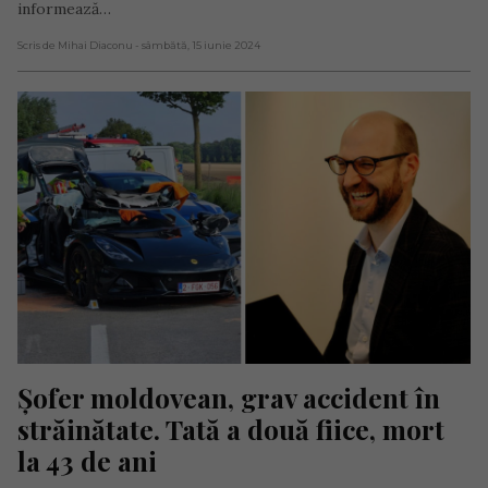
informează…
Scris de Mihai Diaconu
- sâmbătă, 15 iunie 2024
Șofer moldovean, grav accident în 
străinătate. Tată a două fiice, mort 
la 43 de ani