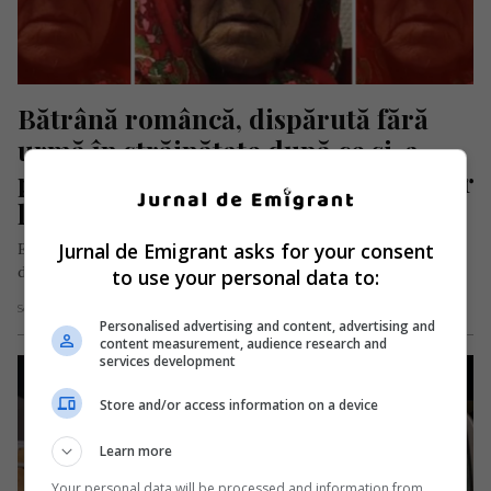
Bătrână româncă, dispărută fără 
urmă în străinătate după ce și-a 
părăsit locuința. Apelul autorităților 
locale
Jurnal de Emigrant asks for your consent
Elena Ciuciu, o româncă în vârstă de 74 de ani, a fost dată
dispărută în Belgia, în cursul zilei de…
to use your personal data to:
Scris de Mihai Diaconu
- miercuri, 16 octombrie 2024
Personalised advertising and content, advertising and
content measurement, audience research and
services development
Store and/or access information on a device
Learn more
Your personal data will be processed and information from