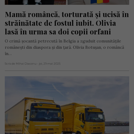
Mamă româncă, torturată și ucisă în 
străinătate de fostul iubit. Olivia 
lasă în urma sa doi copii orfani
O crimă șocantă petrecută în Belgia a zguduit comunitățile
românești din diaspora și din țară. Olivia Botușan, o româncă
în…
Scris de Mihai Diaconu
- joi, 29 mai 2025