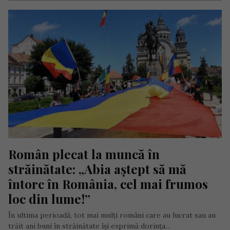
Român plecat la muncă în 
străinătate: „Abia aștept să mă 
întorc în România, cel mai frumos 
loc din lume!”
În ultima perioadă, tot mai mulți români care au lucrat sau au
trăit ani buni în străinătate își exprimă dorința…