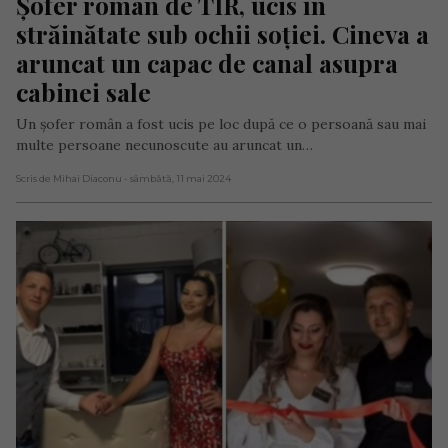
Șofer român de TIR, ucis în 
străinătate sub ochii soției. Cineva a 
aruncat un capac de canal asupra 
cabinei sale
Un șofer român a fost ucis pe loc după ce o persoană sau mai
multe persoane necunoscute au aruncat un…
Scris de Mihai Diaconu
- sâmbătă, 11 mai 2024