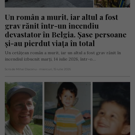
Un român a murit, iar altul a fost 
grav rănit într-un incendiu 
devastator în Belgia. Șase persoane 
și-au pierdut viața în total
Un cetățean român a murit, iar un altul a fost grav rănit în
incendiul izbucnit marți, 14 iulie 2026, într-o…
Scris de Mihai Diaconu
- miercuri, 15 iulie 2026