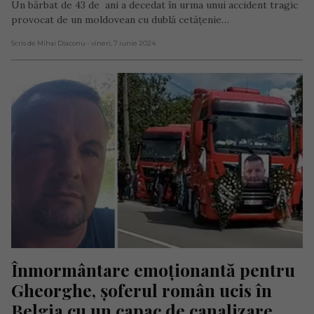
Un bărbat de 43 de ani a decedat în urma unui accident tragic
provocat de un moldovean cu dublă cetățenie…
Scris de Mihai Diaconu
- vineri, 7 iunie 2024
Înmormântare emoționantă pentru 
Gheorghe, șoferul român ucis în 
Belgia cu un capac de canalizare