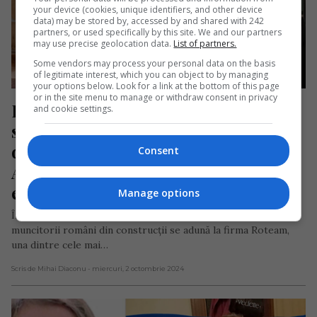
your device (cookies, unique identifiers, and other device
data) may be stored by, accessed by and shared with 242
partners, or used specifically by this site. We and our partners
may use precise geolocation data.
List of partners.
Some vendors may process your personal data on the basis
of legitimate interest, which you can object to by managing
your options below. Look for a link at the bottom of this page
or in the site menu to manage or withdraw consent in privacy
Român plecat la muncă în 
and cookie settings.
străinătate: „În țară câștigam 1.600 
de lei la supermarketul din sat”. 
Consent
Acum are salar de peste 3.000 de 
euro lunar
Manage options
Într-o dimineață întunecată și ploioasă din Zaventem,
muncitorii români din construcții se adună la firma Roteam,
una dintre cele mai…
Scris de Mihai Diaconu
- miercuri, 2 octombrie 2024