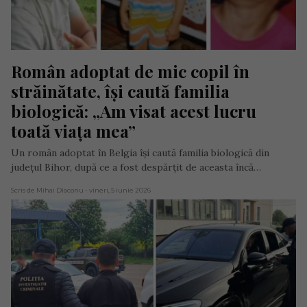
Român adoptat de mic copil în 
străinătate, își caută familia 
biologică: „Am visat acest lucru 
toată viața mea”
Un român adoptat în Belgia își caută familia biologică din
județul Bihor, după ce a fost despărțit de aceasta încă…
Scris de Mihai Diaconu
- vineri, 5 iunie 2026