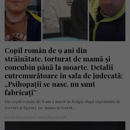
Copil român de 9 ani din 
străinătate, torturat de mamă și 
concubin până la moarte. Detalii 
cutremurătoare în sala de judecată: 
„Psihopații se nasc, nu sunt 
fabricați”
Un copil român de 9 ani a murit în Belgia după săptămâni de
torturi și lipsuri, iar mama și fostul…
Scris de Mihai Diaconu
- marți, 28 aprilie 2026