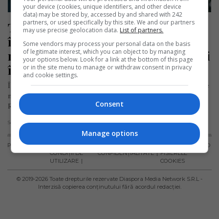
your device (cookies, unique identifiers, and other device
data) may be stored by, accessed by and shared with 242
partners, or used specifically by this site. We and our partners
Tânăr adoptat de mic în străinătate, 
may use precise geolocation data.
List of partners.
își caută familia din România: „Vă 
Some vendors may process your personal data on the basis
of legitimate interest, which you can object to by managing
rog să mă ajutați și să îmi fiți alături 
your options below. Look for a link at the bottom of this page
în căutarea rădăcinilor mele”
or in the site menu to manage or withdraw consent in privacy
and cookie settings.
Într-un mesaj emoționant postat pe pagina de Facebook „The
never forgotten Romanian children – Copiii niciodată uitați ai
Consent
României”, un…
Scris de Daniela Stoica
- miercuri, 1 mai 2024
Manage options
PUBLICITATE
TERMENI ȘI
POLITICA DE
POLITICA PRIVIND
CONDIȚII DE
CONFIDENȚIALITATE
FISIERELE
UTILIZARE
COOKIES
© 2019-
2026
Toate drepturile rezervate Diaspora Media Network S.R.L -
Interzisă copierea conținutului fără acordul redacției.