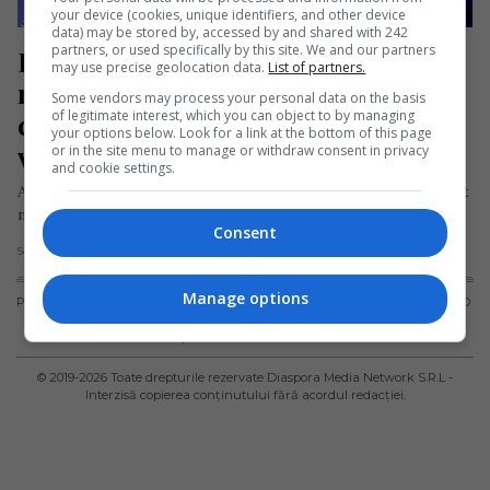
your device (cookies, unique identifiers, and other device
data) may be stored by, accessed by and shared with 242
partners, or used specifically by this site. We and our partners
Emoționanta poveste a tinerei 
may use precise geolocation data.
List of partners.
românce din Italia care a învins 
Some vendors may process your personal data on the basis
of legitimate interest, which you can object to by managing
cancerul, apoi a devenit 
your options below. Look for a link at the bottom of this page
vicecampioană la Jiu-Jitsu brazilian
or in the site menu to manage or withdraw consent in privacy
and cookie settings.
Are numai 22 de ani, dar a trecut prin mai multe greutăți decât
mulți dintre noi într-o viață întreagă și…
Consent
Scris de Mihai Diaconu
- marți, 21 ianuarie 2020
Manage options
PUBLICITATE
TERMENI ȘI
POLITICA DE
POLITICA PRIVIND
CONDIȚII DE
CONFIDENȚIALITATE
FISIERELE
UTILIZARE
COOKIES
© 2019-
2026
Toate drepturile rezervate Diaspora Media Network S.R.L -
Interzisă copierea conținutului fără acordul redacției.