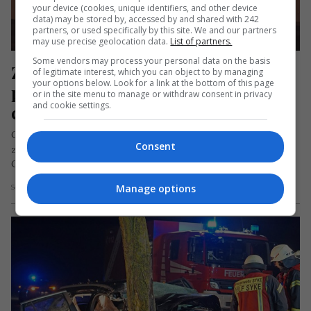
your device (cookies, unique identifiers, and other device
data) may be stored by, accessed by and shared with 242
partners, or used specifically by this site. We and our partners
may use precise geolocation data.
List of partners.
Some vendors may process your personal data on the basis
Zboruri noi din R. Moldova spre 
of legitimate interest, which you can object to by managing
your options below. Look for a link at the bottom of this page
patru țări din UE, anunțate de 
or in the site menu to manage or withdraw consent in privacy
and cookie settings.
compania aeriană Fly One
Compania aeriană FlyOne a anunțat lansarea a patru noi
Consent
zboruri spre țări europene de pe Aeroportul Internațional
Chișinău începând din…
Manage options
Scris de Mihai Diaconu
- joi, 12 septembrie 2024