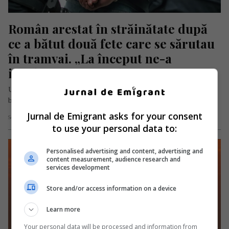
Român arestat în străinătate după 
ce a bătut două fete care se sărutau 
în tramvai. „La început ne-a 
insultat, apoi ne-a lovit”
Un tânăr român de 25 de ani este acuzat că a bătut cu
brutalitate două tinere într-un tramvai din orașul…
Jurnal de Emigrant asks for your consent
Scris de Daniela Stoica
- luni, 8 decembrie 2025
to use your personal data to:
Personalised advertising and content, advertising and
content measurement, audience research and
services development
Store and/or access information on a device
Learn more
Your personal data will be processed and information from