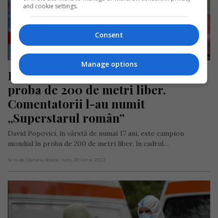
and cookie settings.
Consent
Manage options
David Popovici, campion mondial în 
proba de 200 de metri liber. 
Comentatorii l-au numit 
„Superstarul român”
David Popovici, în vârstă de numai 17 ani, este campion
mondial în proba de 200 de metri liber, în cadrul…
Scris de Daniela Stoica
- luni, 20 iunie 2022