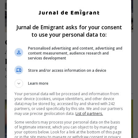
Jurnal de Emigrant asks for your consent
to use your personal data to:
Copil de 11 ani mort în avion. 
Personalised advertising and content, advertising and
Aterizare de urgență la Budapesta 
content measurement, audience research and
pentru a-i salva viața
services development
Un copil de 11 ani și-a pierdut viața în timpul unui zbor după
Store and/or access information on a device
ce a pierdut cunoștința la bordul avionului,…
Learn more
Scris de Mihai Diaconu
- luni, 12 iunie 2023
Your personal data will be processed and information from
your device (cookies, unique identifiers, and other device
data) may be stored by, accessed by and shared with 242
partners, or used specifically by this site. We and our partners
may use precise geolocation data.
List of partners.
Some vendors may process your personal data on the basis
of legitimate interest, which you can object to by managing
your options below. Look for a link at the bottom of this page
or in the site menu to manage or withdraw consent in privacy