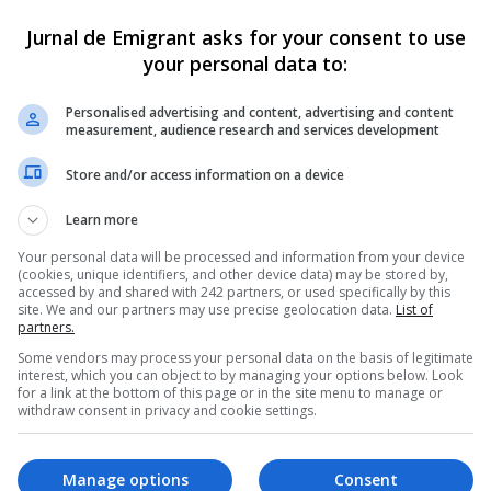
ut în Spania, 
unui mare campio
Jurnal de Emigrant asks for your consent to use
iplu campion 
român la box. Pas 
your personal data to:
ial la Kempo sub 
pas spre un nou vi
Personalised advertising and content, advertising and content
ile naționalei 
Dificultățile din România pot a
measurement, audience research and services development
niei
determina pe unii dintre cei ma
talentați să își caute norocul în 
Store and/or access information on a device
ardo, un adolescent în vârstă
ale…
, născut în Fuenlabrada (Madrid)
Learn more
ți români, și-a câștigat
Scris de Daniela Stoica
- marți, 19 septembri
Your personal data will be processed and information from your device
șterea pe…
(cookies, unique identifiers, and other device data) may be stored by,
accessed by and shared with 242 partners, or used specifically by this
ela Stoica
- miercuri, 7 februarie 2024
site. We and our partners may use precise geolocation data.
List of
partners.
Some vendors may process your personal data on the basis of legitimate
interest, which you can object to by managing your options below. Look
for a link at the bottom of this page or in the site menu to manage or
withdraw consent in privacy and cookie settings.
Manage options
Consent
A murit Ivan 