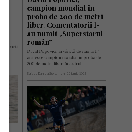
n 
campion mondial în 
cu 
proba de 200 de metri 
s
liber. Comentatorii l-
au numit „Superstarul 
desea
român”
i
alte părți
David Popovici, în vârstă de numai 17
ani, este campion mondial în proba de
e 2023
200 de metri liber, în cadrul…
Scris de Daniela Stoica
- luni, 20 iunie 2022