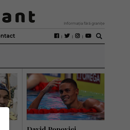
Informația fără granițe
ntact
 a 
David Popovici, 