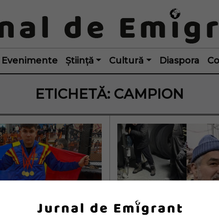
Evenimente
Știință
Cultură
Diaspora
Co
ETICHETĂ:
CAMPION
 român născut și 
Viața în străinătate