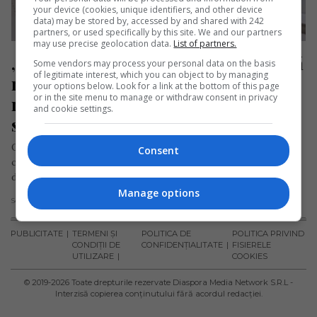
your device (cookies, unique identifiers, and other device
data) may be stored by, accessed by and shared with 242
partners, or used specifically by this site. We and our partners
may use precise geolocation data.
List of partners.
„Degeaba mai vii aici, pentru că o să 
Some vendors may process your personal data on the basis
of legitimate interest, which you can object to by managing
mori oricum”. Dramatica poveste a 
your options below. Look for a link at the bottom of this page
or in the site menu to manage or withdraw consent in privacy
româncei care a părăsit România 
and cookie settings.
scârbită de sistemul medical
O tânără absolventă a Facultății de Agronomie din Timișoara,
Consent
care a fost șefă de promoție, a povestit despre experiențele
dramatice…
Manage options
Scris de Mihai Diaconu
- marți, 9 iulie 2024
PUBLICITATE
TERMENI ȘI
POLITICA DE
POLITICA PRIVIND
CONDIȚII DE
CONFIDENȚIALITATE
FISIERELE
UTILIZARE
COOKIES
© 2019-
2026
Toate drepturile rezervate Diaspora Media Network S.R.L -
Interzisă copierea conținutului fără acordul redacției.